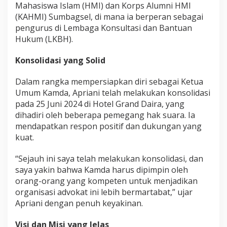
Mahasiswa Islam (HMI) dan Korps Alumni HMI
E
(KAHMI) Sumbagsel, di mana ia berperan sebagai
r
a
pengurus di Lembaga Konsultasi dan Bantuan
B
Hukum (LKBH).
a
r
Konsolidasi yang Solid
u
Dalam rangka mempersiapkan diri sebagai Ketua
Umum Kamda, Apriani telah melakukan konsolidasi
pada 25 Juni 2024 di Hotel Grand Daira, yang
dihadiri oleh beberapa pemegang hak suara. Ia
mendapatkan respon positif dan dukungan yang
kuat.
“Sejauh ini saya telah melakukan konsolidasi, dan
saya yakin bahwa Kamda harus dipimpin oleh
orang-orang yang kompeten untuk menjadikan
organisasi advokat ini lebih bermartabat,” ujar
Apriani dengan penuh keyakinan.
Visi dan Misi yang Jelas