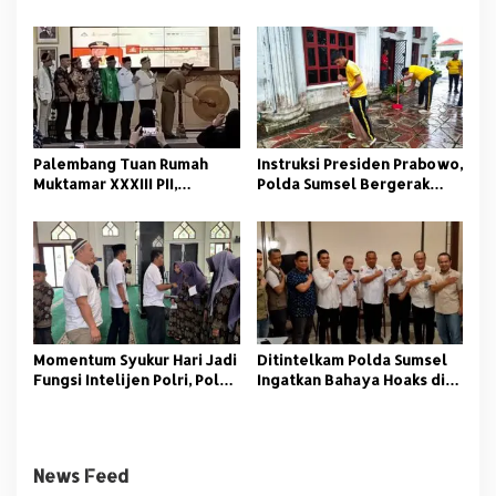
Tuntas Polemik Kolam
Beretika
Retensi di Palembang
Palembang Tuan Rumah
Instruksi Presiden Prabowo,
Muktamar XXXIII PII,
Polda Sumsel Bergerak
Momentum Kaderisasi
Jaga Lingkungan dan
Pelajar Islam
Kamtibmas
Momentum Syukur Hari Jadi
‎Ditintelkam Polda Sumsel
Fungsi Intelijen Polri, Polda
Ingatkan Bahaya Hoaks di
Sumsel Santuni Anak Panti
Tengah Ancaman Bencana
Asuhan
Alam
News Feed