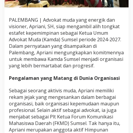
i
n
A
PALEMBANG | Advokat muda yang energik dan
d
v
visioner, Apriani, SH, siap mengambil alih tongkat
o
estafet kepemimpinan sebagai Ketua Umum
k
Advokat Muda (Kamda) Sumsel periode 2024-2027.
a
Dalam pernyataan yang disampaikan di
t
M
Palembang, Apriani mengungkapkan komitmennya
u
untuk membawa Kamda Sumsel menjadi organisasi
d
yang lebih bermartabat dan progresif.
a
S
Pengalaman yang Matang di Dunia Organisasi
u
m
s
Sebagai seorang aktivis muda, Apriani memiliki
e
rekam jejak yang mengesankan dalam berbagai
l
organisasi, baik organisasi kepemudaan maupun
M
profesional. Selain aktif sebagai advokat, ia juga
e
n
menjabat sebagai Plt Ketua Forum Komunikasi
u
Mahasiswa Daerah (FKMD) Sumsel. Tak hanya itu,
j
Apriani merupakan anggota aktif Himpunan
u