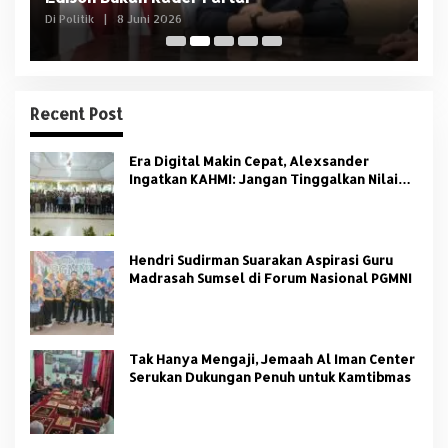
Di Politik
|
8 Juni 2026
Di 
Recent Post
Era Digital Makin Cepat, Alexsander
Ingatkan KAHMI: Jangan Tinggalkan Nilai
HMI
Hendri Sudirman Suarakan Aspirasi Guru
Madrasah Sumsel di Forum Nasional PGMNI
Tak Hanya Mengaji, Jemaah Al Iman Center
Serukan Dukungan Penuh untuk Kamtibmas