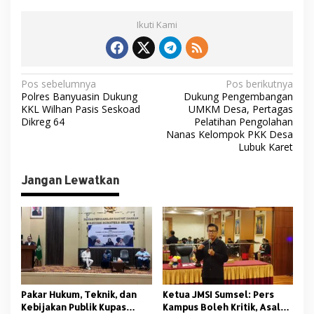
Ikuti Kami
N
Pos sebelumnya
Pos berikutnya
Polres Banyuasin Dukung
Dukung Pengembangan
a
KKL Wilhan Pasis Seskoad
UMKM Desa, Pertagas
v
Dikreg 64
Pelatihan Pengolahan
Nanas Kelompok PKK Desa
i
Lubuk Karet
g
Jangan Lewatkan
a
s
i
p
o
s
Pakar Hukum, Teknik, dan
Ketua JMSI Sumsel: Pers
Kebijakan Publik Kupas
Kampus Boleh Kritik, Asal