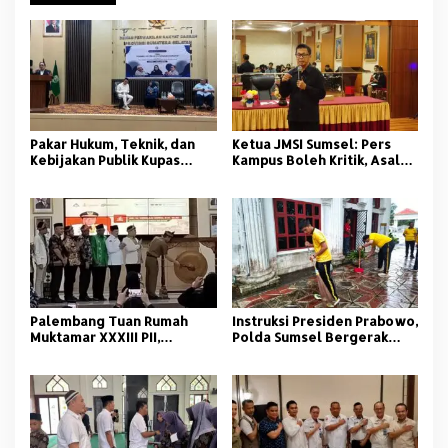
Pakar Hukum, Teknik, dan
Ketua JMSI Sumsel: Pers
Kebijakan Publik Kupas
Kampus Boleh Kritik, Asal
Tuntas Polemik Kolam
Beretika
Retensi di Palembang
Palembang Tuan Rumah
Instruksi Presiden Prabowo,
Muktamar XXXIII PII,
Polda Sumsel Bergerak
Momentum Kaderisasi
Jaga Lingkungan dan
Pelajar Islam
Kamtibmas