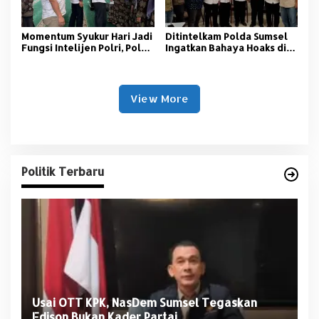
Momentum Syukur Hari Jadi
‎Ditintelkam Polda Sumsel
Fungsi Intelijen Polri, Polda
Ingatkan Bahaya Hoaks di
Sumsel Santuni Anak Panti
Tengah Ancaman Bencana
Asuhan
Alam
View More
Politik Terbaru
Usai OTT KPK, NasDem Sumsel Tegaskan
D
Edison Bukan Kader Partai
U