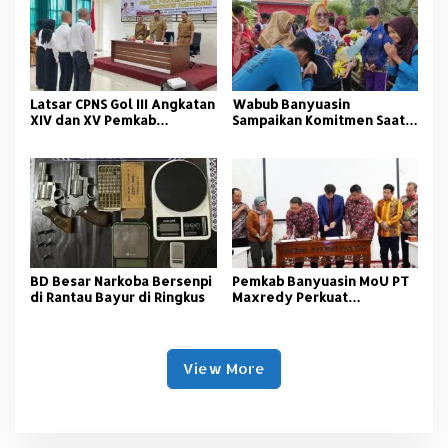
Latsar CPNS Gol III Angkatan
Wabub Banyuasin
XIV dan XV Pemkab
Sampaikan Komitmen Saat
Banyuasin Resmi Dimulai
Peringati Hari Guru
Nasional
BD Besar Narkoba Bersenpi
Pemkab Banyuasin MoU PT
di Rantau Bayur di Ringkus
Maxredy Perkuat
Pengembangan
Infrastruktur
View More