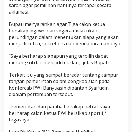
e
saran agar pemilihan nantinya tercapai secara
t
aklamasi.
u
a
Bupati menyarankan agar Tiga calon ketua
P
W
bersikap legowo dan segera melakukan
I
perundingan dalam menentukan siapa yang akan
B
menjadi ketua, sekretaris dan bendahara nantinya.
a
n
“Saya berharap siapapun yang terpilih dapat
y
u
merangkul dan menjadi teladan,” jelas Bupati.
a
s
Terkait isu yang sempat beredar tentang campur
i
tangan pemerintah dalam pengkodisian pada
n
Konfercab PWI Banyuasin dibantah Syaifudin
didalam pertemuan tersebut.
“Pemerintah dan panitia bersikap netral, saya
berharap calon ketua PWI bersikap sportif,”
tegasnya.