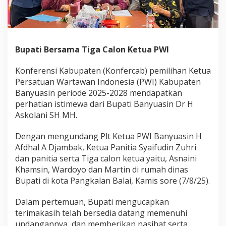
k
a
n
A
k
Bupati Bersama Tiga Calon Ketua PWI
l
a
m
Konferensi Kabupaten (Konfercab) pemilihan Ketua
a
Persatuan Wartawan Indonesia (PWI) Kabupaten
s
Banyuasin periode 2025-2028 mendapatkan
i
perhatian istimewa dari Bupati Banyuasin Dr H
P
a
Askolani SH MH.
d
a
Dengan mengundang Plt Ketua PWI Banyuasin H
P
Afdhal A Djambak, Ketua Panitia Syaifudin Zuhri
e
dan panitia serta Tiga calon ketua yaitu, Asnaini
m
i
Khamsin, Wardoyo dan Martin di rumah dinas
l
Bupati di kota Pangkalan Balai, Kamis sore (7/8/25).
i
h
Dalam pertemuan, Bupati mengucapkan
a
terimakasih telah bersedia datang memenuhi
n
K
undangannya, dan memberikan nasihat serta