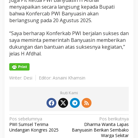
Juga Plt Ketua PWI Banyuasin H Afdhal
menyapaikan secara langsung kepada Bupati
bahwa Konfercab PWI Banyuasin akan
berlangsung pada 20 Agustus 2025.
“Saya berharap Konferkab PWI berjalan sukses dan
saya meminta pemerintah Banyuasin memberikan
dukungan dan bantuan atas suksesnya kegiatan,”
jelas H Afdhal.
Writer: Desi
Editor: Asnaini Khamsin
Ikuti Kami
N
Pos sebelumnya
Pos berikutnya
PWI Sumsel Terima
Dharma Wanita Lapas
a
Undangan Kongres 2025
Banyuasin Berikan Sembako
v
Warga Sekitar