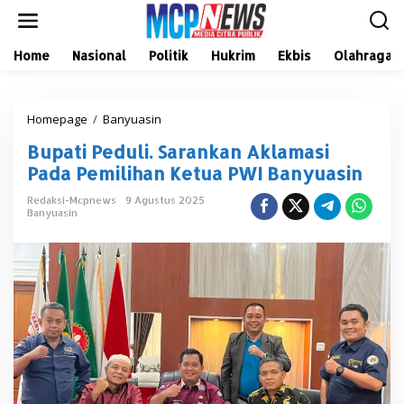
L
e
w
a
Home
Nasional
Politik
Hukrim
Ekbis
Olahraga
t
i
k
Homepage
/
Banyuasin
B
e
u
k
Bupati Peduli. Sarankan Aklamasi
p
o
a
n
Pada Pemilihan Ketua PWI Banyuasin
t
t
i
e
Redaksi-Mcpnews
9 Agustus 2025
Banyuasin
P
n
e
d
u
l
i
.
S
a
r
a
n