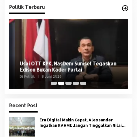
Politik Terbaru
Usai OTT KPK, NasDem Sumsel Tegaskan
D
Edison Bukan Kader Partai
U
Di Politik
|
8 Juni 2026
Di 
Recent Post
Era Digital Makin Cepat, Alexsander
Ingatkan KAHMI: Jangan Tinggalkan Nilai
HMI