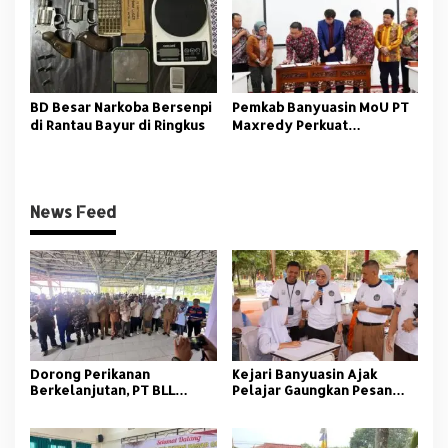
BD Besar Narkoba Bersenpi
Pemkab Banyuasin MoU PT
di Rantau Bayur di Ringkus
Maxredy Perkuat
Pengembangan
Infrastruktur
News Feed
Dorong Perikanan
Kejari Banyuasin Ajak
Berkelanjutan, PT BLL
Pelajar Gaungkan Pesan
Bekali Nelayan Sungsang
Anti Korupsi
dengan Pelatihan Alat
Tangkap