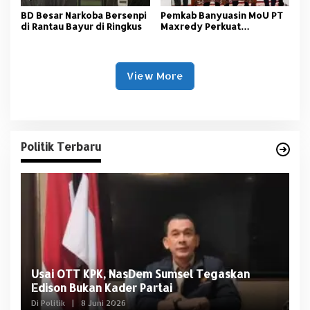
BD Besar Narkoba Bersenpi
Pemkab Banyuasin MoU PT
di Rantau Bayur di Ringkus
Maxredy Perkuat
Pengembangan
Infrastruktur
View More
Politik Terbaru
Usai OTT KPK, NasDem Sumsel Tegaskan
D
Edison Bukan Kader Partai
U
Di Politik
|
8 Juni 2026
Di 