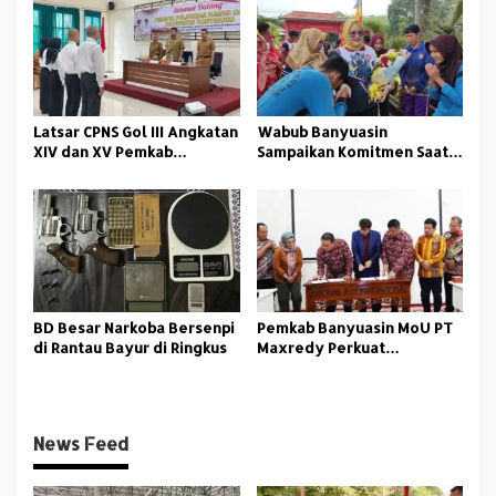
Tangkap
Latsar CPNS Gol III Angkatan
Wabub Banyuasin
XIV dan XV Pemkab
Sampaikan Komitmen Saat
Banyuasin Resmi Dimulai
Peringati Hari Guru
Nasional
BD Besar Narkoba Bersenpi
Pemkab Banyuasin MoU PT
di Rantau Bayur di Ringkus
Maxredy Perkuat
Pengembangan
Infrastruktur
News Feed