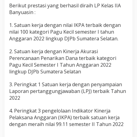
d
Berikut prestasi yang berhasil diraih LP Kelas IIA
o
Banyuasin :
K
a
1. Satuan kerja dengan nilai IKPA terbaik dengan
L
a
nilai 100 kategori Pagu Kecil semester I tahun
p
Anggaran 2022 lingkup DJPb Sumatera Selatan.
a
s
2. Satuan kerja dengan Kinerja Akurasi
B
Perencanaan Penarikan Dana terbaik kategori
a
n
Pagu Kecil Semester I Tahun Anggaran 2022
y
lingkup DJPb Sumatera Selatan
u
a
3. Peringkat 1 Satuan kerja dengan penyampaian
s
Laporan pertanggungjawaban (LPJ) terbaik Tahun
i
n
2022
4. Peringkat 3 pengelolaan Indikator Kinerja
Pelaksana Anggaran (IKPA) terbaik satuan kerja
dengan meraih nilai 99.11 semester II Tahun 2022