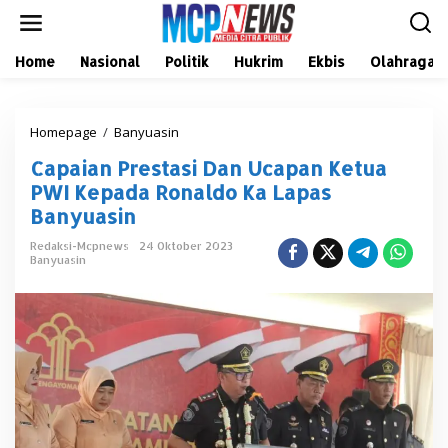
L
e
w
a
Home
Nasional
Politik
Hukrim
Ekbis
Olahraga
t
i
k
Homepage
/
Banyuasin
C
e
a
k
Capaian Prestasi Dan Ucapan Ketua
p
o
a
n
PWI Kepada Ronaldo Ka Lapas
i
t
Banyuasin
a
e
n
n
Redaksi-Mcpnews
24 Oktober 2023
P
Banyuasin
r
e
s
t
a
s
i
D
a
n