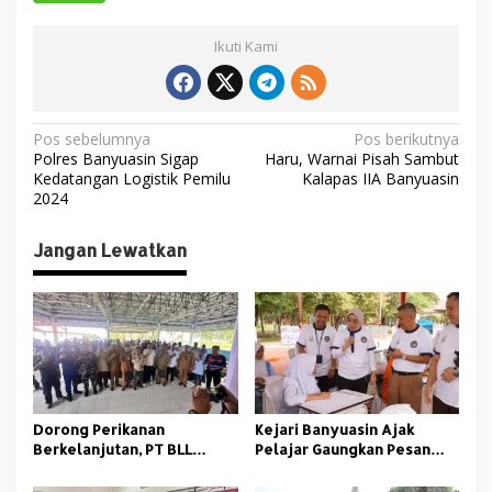
Ikuti Kami
N
Pos sebelumnya
Pos berikutnya
Polres Banyuasin Sigap
Haru, Warnai Pisah Sambut
a
Kedatangan Logistik Pemilu
Kalapas IIA Banyuasin
v
2024
i
Jangan Lewatkan
g
a
s
i
p
o
Dorong Perikanan
Kejari Banyuasin Ajak
s
Berkelanjutan, PT BLL
Pelajar Gaungkan Pesan
Bekali Nelayan Sungsang
Anti Korupsi
dengan Pelatihan Alat