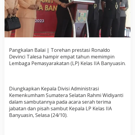
U
c
a
p
a
n
K
e
t
Pangkalan Balai | Torehan prestasi Ronaldo
u
Devinci Talesa hampir empat tahun memimpin
a
P
Lembaga Pemasyarakatan (LP) Kelas IIA Banyuasin.
W
I
K
e
Diungkapkan Kepala Divisi Administrasi
p
Kemenkumham Sumatera Selatan Rahmi Widiyanti
a
d
dalam sambutannya pada acara serah terima
a
jabatan dan pisah sambut Kepala LP Kelas IIA
R
Banyuasin, Selasa (24/10).
o
n
a
l