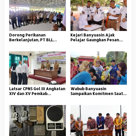
Dorong Perikanan
Kejari Banyuasin Ajak
Berkelanjutan, PT BLL
Pelajar Gaungkan Pesan
Bekali Nelayan Sungsang
Anti Korupsi
dengan Pelatihan Alat
Tangkap
Latsar CPNS Gol III Angkatan
Wabub Banyuasin
XIV dan XV Pemkab
Sampaikan Komitmen Saat
Banyuasin Resmi Dimulai
Peringati Hari Guru
Nasional