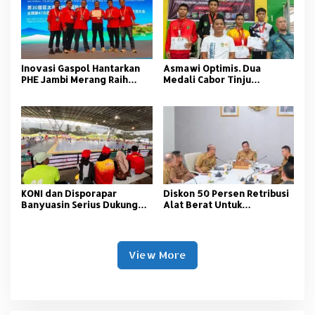
Inovasi Gaspol Hantarkan
Asmawi Optimis. Dua
PHE Jambi Merang Raih
Medali Cabor Tinju
Penghargaan Tertinggi di
Semangatkan Atlet
APQO 2025
Banyuasin Di Porprov 2025
KONI dan Disporapar
Diskon 50 Persen Retribusi
Banyuasin Serius Dukung
Alat Berat Untuk
Atlet di Porprov Muba
Masyarakat Muba
View More