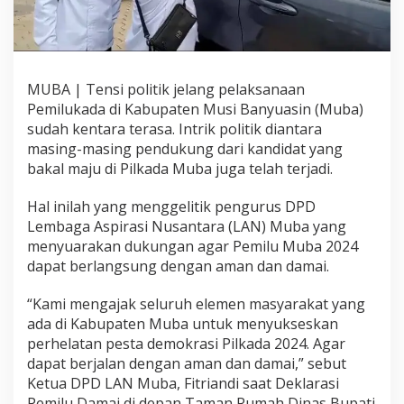
D
a
m
a
i
MUBA | Tensi politik jelang pelaksanaan
M
u
Pemilukada di Kabupaten Musi Banyuasin (Muba)
b
sudah kentara terasa. Intrik politik diantara
a
masing-masing pendukung dari kandidat yang
2
bakal maju di Pilkada Muba juga telah terjadi.
0
2
4
Hal inilah yang menggelitik pengurus DPD
Lembaga Aspirasi Nusantara (LAN) Muba yang
menyuarakan dukungan agar Pemilu Muba 2024
dapat berlangsung dengan aman dan damai.
“Kami mengajak seluruh elemen masyarakat yang
ada di Kabupaten Muba untuk menyukseskan
perhelatan pesta demokrasi Pilkada 2024. Agar
dapat berjalan dengan aman dan damai,” sebut
Ketua DPD LAN Muba, Fitriandi saat Deklarasi
Pemilu Damai di depan Taman Rumah Dinas Bupati