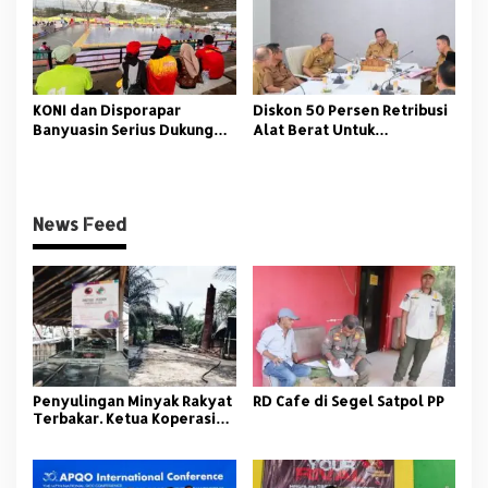
KONI dan Disporapar
Diskon 50 Persen Retribusi
Banyuasin Serius Dukung
Alat Berat Untuk
Atlet di Porprov Muba
Masyarakat Muba
News Feed
Penyulingan Minyak Rakyat
RD Cafe di Segel Satpol PP
Terbakar. Ketua Koperasi
Tidak Gentar Proses Hukum