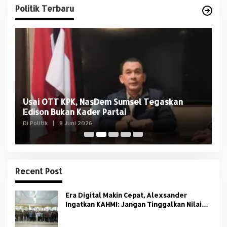
Politik Terbaru
Usai OTT KPK, NasDem Sumsel Tegaskan
D
Edison Bukan Kader Partai
U
Di Politik
|
8 Juni 2026
Di 
Recent Post
Era Digital Makin Cepat, Alexsander
Ingatkan KAHMI: Jangan Tinggalkan Nilai
HMI