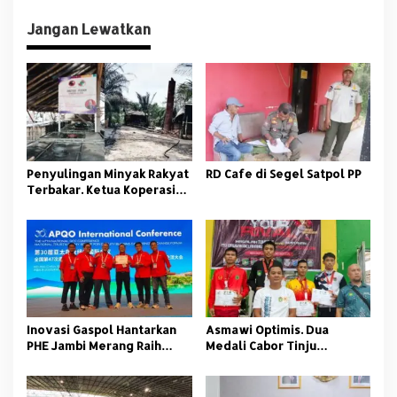
i
Jangan Lewatkan
g
a
s
i
p
o
Penyulingan Minyak Rakyat
RD Cafe di Segel Satpol PP
s
Terbakar. Ketua Koperasi
Tidak Gentar Proses Hukum
Inovasi Gaspol Hantarkan
Asmawi Optimis. Dua
PHE Jambi Merang Raih
Medali Cabor Tinju
Penghargaan Tertinggi di
Semangatkan Atlet
APQO 2025
Banyuasin Di Porprov 2025