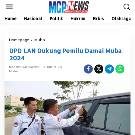
L
e
w
a
Home
Nasional
Politik
Hukrim
Ekbis
Olahraga
t
i
k
Homepage
/
Muba
D
e
P
k
DPD LAN Dukung Pemilu Damai Muba
D
o
L
n
2024
A
t
N
e
Redaksi-Mcpnews
31 Juli 2024
Muba
D
n
u
k
u
n
g
P
e
m
i
l
u