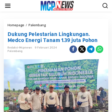
L
e
w
a
t
i
Homepage
/
Palembang
D
k
u
Dukung Pelestarian Lingkungan.
e
k
k
u
Medco Energi Tanam 1.39 juta Pohon
o
n
n
g
Redaksi-Mcpnews
9 Februari 2024
t
Palembang
P
e
e
n
l
e
s
t
a
r
i
a
n
L
i
n