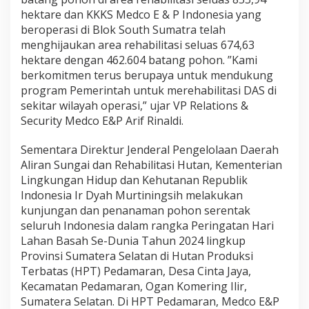
.
hektare dan KKKS Medco E & P Indonesia yang
3
beroperasi di Blok South Sumatra telah
9
menghijaukan area rehabilitasi seluas 674,63
j
hektare dengan 462.604 batang pohon. ”Kami
u
t
berkomitmen terus berupaya untuk mendukung
a
program Pemerintah untuk merehabilitasi DAS di
P
sekitar wilayah operasi,” ujar VP Relations &
o
Security Medco E&P Arif Rinaldi.
h
o
n
Sementara Direktur Jenderal Pengelolaan Daerah
Aliran Sungai dan Rehabilitasi Hutan, Kementerian
Lingkungan Hidup dan Kehutanan Republik
Indonesia Ir Dyah Murtiningsih melakukan
kunjungan dan penanaman pohon serentak
seluruh Indonesia dalam rangka Peringatan Hari
Lahan Basah Se-Dunia Tahun 2024 lingkup
Provinsi Sumatera Selatan di Hutan Produksi
Terbatas (HPT) Pedamaran, Desa Cinta Jaya,
Kecamatan Pedamaran, Ogan Komering Ilir,
Sumatera Selatan. Di HPT Pedamaran, Medco E&P