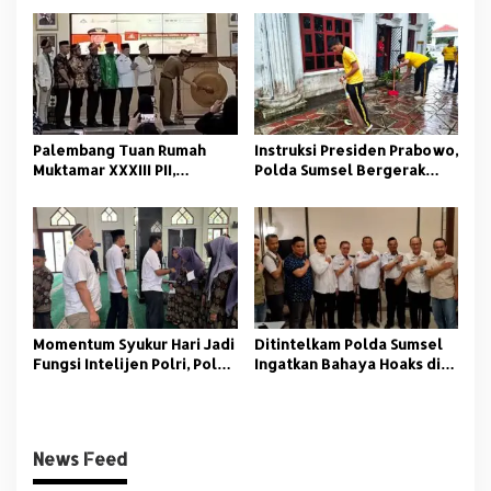
Retensi di Palembang
Palembang Tuan Rumah
Instruksi Presiden Prabowo,
Muktamar XXXIII PII,
Polda Sumsel Bergerak
Momentum Kaderisasi
Jaga Lingkungan dan
Pelajar Islam
Kamtibmas
Momentum Syukur Hari Jadi
‎Ditintelkam Polda Sumsel
Fungsi Intelijen Polri, Polda
Ingatkan Bahaya Hoaks di
Sumsel Santuni Anak Panti
Tengah Ancaman Bencana
Asuhan
Alam
News Feed