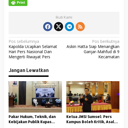
Ikuti Kami
N
Pos sebelumnya
Pos berikutnya
Kapolda Ucapkan Selamat
Askin Hatta Siap Menangkan
a
Hari Pers Nasional Dan
Ganjar-Mahfud di 9
v
Mengerti Riwayat Pers
Kecamatan
i
Jangan Lewatkan
g
a
s
i
p
o
Pakar Hukum, Teknik, dan
Ketua JMSI Sumsel: Pers
s
Kebijakan Publik Kupas
Kampus Boleh Kritik, Asal
Tuntas Polemik Kolam
Beretika