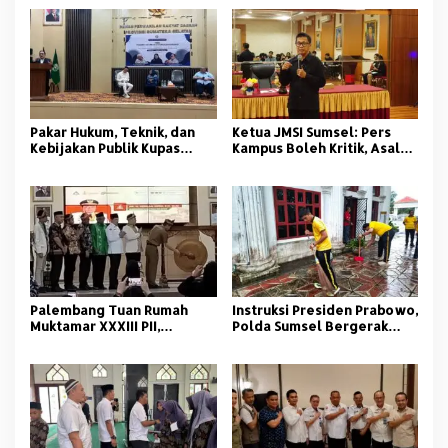
Pakar Hukum, Teknik, dan
Ketua JMSI Sumsel: Pers
Kebijakan Publik Kupas
Kampus Boleh Kritik, Asal
Tuntas Polemik Kolam
Beretika
Retensi di Palembang
Palembang Tuan Rumah
Instruksi Presiden Prabowo,
Muktamar XXXIII PII,
Polda Sumsel Bergerak
Momentum Kaderisasi
Jaga Lingkungan dan
Pelajar Islam
Kamtibmas