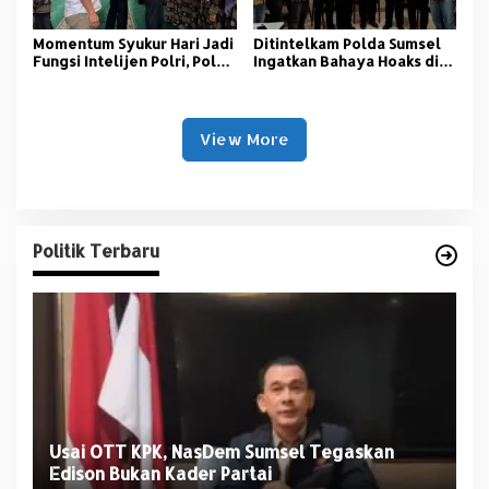
Momentum Syukur Hari Jadi
‎Ditintelkam Polda Sumsel
Fungsi Intelijen Polri, Polda
Ingatkan Bahaya Hoaks di
Sumsel Santuni Anak Panti
Tengah Ancaman Bencana
Asuhan
Alam
View More
Politik Terbaru
Usai OTT KPK, NasDem Sumsel Tegaskan
D
Edison Bukan Kader Partai
U