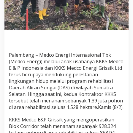
g
k
u
n
g
a
n
.
M
e
Palembang – Medco Energi Internasional Tbk
d
(Medco Energi) melalui anak usahanya KKKS Medco
c
E & P Indonesia dan KKKS Medco Energi Grissik Ltd
o
E
terus berupaya mendukung pelestarian
n
lingkungan hidup melalui program rehabilitasi
e
Daerah Aliran Sungai (DAS) di wilayah Sumatra
r
Selatan. Hingga saat ini, kedua Kontraktor KKKS
g
i
tersebut telah menanam sebanyak 1,39 juta pohon
T
di area rehabilitasi seluas 1.528 hektare.Kamis (8/2).
a
n
KKKS Medco E&P Grissik yang mengoperasikan
a
Blok Corridor telah menanam sebanyak 928.324
m
1
batang pohon di area rehabilitasi seluas 853,94