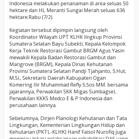
Indonesia melakukan penanaman di area seluas 50
hektare dan HL Meranti Sungai Merah seluas 636
hektare.Rabu (7/2).
Kegiatan tersebut dipimpin langsung oleh
Koordinator Wilayah UPT KLHK lingkup Provinsi
Sumatera Selatan Bayu Subekti, Kepala Kelompok
Kerja Teknik Restorasi Gambut BRGM Agus Yasin
mewakili Kepala Badan Restorasi Gambut dan
Mangrove (BRGM), Kepala Dinas Kehutanan
Provinsi Sumatera Selatan Pandji Tjahjanto, S.Hut,
M.Si., Sekretaris Daerah Kabupaten Ogan
Komering Ilir Muhammad Refly S.Sos MM. bersama
jajarannya, Perwakilan SKK Migas Sumbagsel,
Perwakilan KKKS Medco E & P Indonesia dan
perusahaan lainnya.
Sebelumnya, Dirjen Planologi Kehutanan dan Tata
Lingkungan, Kementerian Lingkungan Hidup dan
Kehutanan (PKTL-KLHK) Hanif Faisol Nurofiq juga
meninjau lokasi pelaksanaan rehabilitasi DAS yang