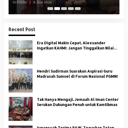
Di Politik
|
8 Juni 2026
Di 
Recent Post
Era Digital Makin Cepat, Alexsander
Ingatkan KAHMI: Jangan Tinggalkan Nilai
HMI
Hendri Sudirman Suarakan Aspirasi Guru
Madrasah Sumsel di Forum Nasional PGMNI
Tak Hanya Mengaji, Jemaah Al Iman Center
Serukan Dukungan Penuh untuk Kamtibmas
Irwansyah Terima PAW, Tegaskan Tetap