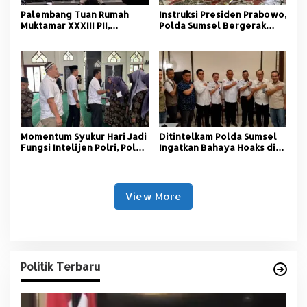
Palembang Tuan Rumah
Instruksi Presiden Prabowo,
Muktamar XXXIII PII,
Polda Sumsel Bergerak
Momentum Kaderisasi
Jaga Lingkungan dan
Pelajar Islam
Kamtibmas
Momentum Syukur Hari Jadi
‎Ditintelkam Polda Sumsel
Fungsi Intelijen Polri, Polda
Ingatkan Bahaya Hoaks di
Sumsel Santuni Anak Panti
Tengah Ancaman Bencana
Asuhan
Alam
View More
Politik Terbaru