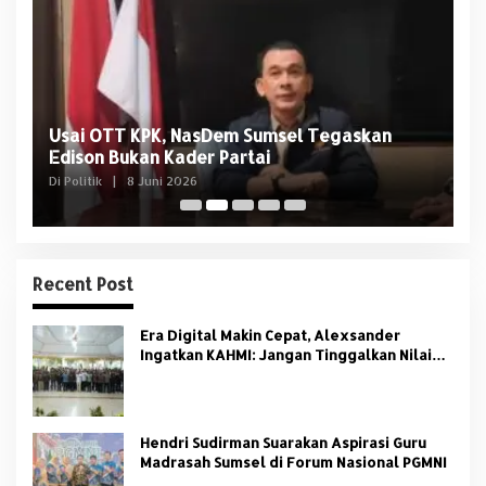
Usai OTT KPK, NasDem Sumsel Tegaskan
D
Edison Bukan Kader Partai
U
Di Politik
|
8 Juni 2026
Di 
Recent Post
Era Digital Makin Cepat, Alexsander
Ingatkan KAHMI: Jangan Tinggalkan Nilai
HMI
Hendri Sudirman Suarakan Aspirasi Guru
Madrasah Sumsel di Forum Nasional PGMNI