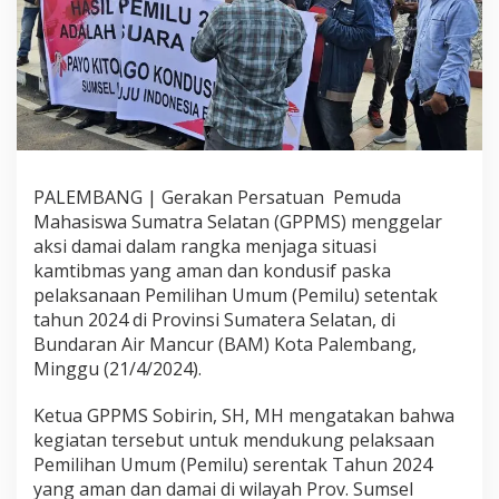
M
S
A
j
a
k
E
l
e
m
PALEMBANG | Gerakan Persatuan Pemuda
e
Mahasiswa Sumatra Selatan (GPPMS) menggelar
n
aksi damai dalam rangka menjaga situasi
t
kamtibmas yang aman dan kondusif paska
M
a
pelaksanaan Pemilihan Umum (Pemilu) setentak
s
tahun 2024 di Provinsi Sumatera Selatan, di
y
Bundaran Air Mancur (BAM) Kota Palembang,
a
Minggu (21/4/2024).
r
a
k
Ketua GPPMS Sobirin, SH, MH mengatakan bahwa
a
kegiatan tersebut untuk mendukung pelaksaan
t
Pemilihan Umum (Pemilu) serentak Tahun 2024
H
yang aman dan damai di wilayah Prov. Sumsel
o