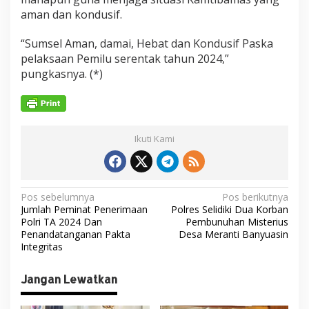
aman dan kondusif.
“Sumsel Aman, damai, Hebat dan Kondusif Paska
pelaksaan Pemilu serentak tahun 2024,”
pungkasnya. (*)
Ikuti Kami
N
Pos sebelumnya
Pos berikutnya
Jumlah Peminat Penerimaan
Polres Selidiki Dua Korban
a
Polri TA 2024 Dan
Pembunuhan Misterius
v
Penandatanganan Pakta
Desa Meranti Banyuasin
Integritas
i
g
Jangan Lewatkan
a