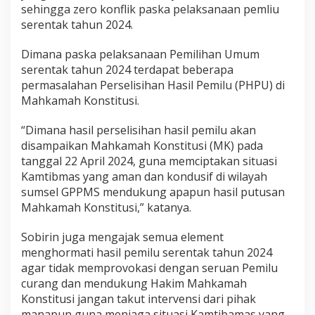
r
sehingga zero konflik paska pelaksanaan pemliu
m
serentak tahun 2024.
a
t
Dimana paska pelaksanaan Pemilihan Umum
i
serentak tahun 2024 terdapat beberapa
H
a
permasalahan Perselisihan Hasil Pemilu (PHPU) di
s
Mahkamah Konstitusi.
i
l
“Dimana hasil perselisihan hasil pemilu akan
P
disampaikan Mahkamah Konstitusi (MK) pada
e
m
tanggal 22 April 2024, guna memciptakan situasi
i
Kamtibmas yang aman dan kondusif di wilayah
l
sumsel GPPMS mendukung apapun hasil putusan
u
Mahkamah Konstitusi,” katanya.
2
0
2
Sobirin juga mengajak semua element
4
menghormati hasil pemilu serentak tahun 2024
agar tidak memprovokasi dengan seruan Pemilu
curang dan mendukung Hakim Mahkamah
Konstitusi jangan takut intervensi dari pihak
manapun guna menjaga situasi Kamtibamas yang