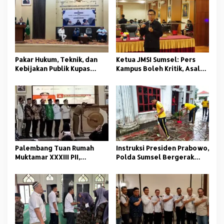
s
i
p
o
s
Pakar Hukum, Teknik, dan
Ketua JMSI Sumsel: Pers
Kebijakan Publik Kupas
Kampus Boleh Kritik, Asal
Tuntas Polemik Kolam
Beretika
Retensi di Palembang
Palembang Tuan Rumah
Instruksi Presiden Prabowo,
Muktamar XXXIII PII,
Polda Sumsel Bergerak
Momentum Kaderisasi
Jaga Lingkungan dan
Pelajar Islam
Kamtibmas