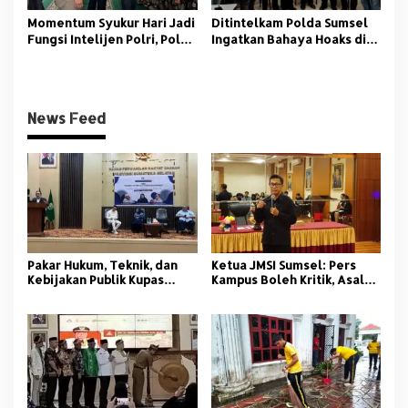
Momentum Syukur Hari Jadi
‎Ditintelkam Polda Sumsel
Fungsi Intelijen Polri, Polda
Ingatkan Bahaya Hoaks di
Sumsel Santuni Anak Panti
Tengah Ancaman Bencana
Asuhan
Alam
News Feed
Pakar Hukum, Teknik, dan
Ketua JMSI Sumsel: Pers
Kebijakan Publik Kupas
Kampus Boleh Kritik, Asal
Tuntas Polemik Kolam
Beretika
Retensi di Palembang