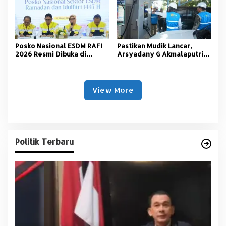
Posko Nasional ESDM RAFI
Pastikan Mudik Lancar,
2026 Resmi Dibuka di
Arsyadany G Akmalaputri
Jakarta
Tinjau Listrik dan SPKLU di
Palembang
View More
Politik Terbaru