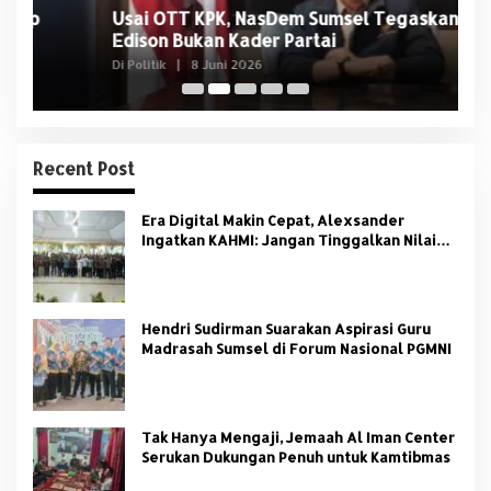
Usai OTT KPK, NasDem Sumsel Tegaskan
D
Edison Bukan Kader Partai
U
Di Politik
|
8 Juni 2026
Di 
Recent Post
Era Digital Makin Cepat, Alexsander
Ingatkan KAHMI: Jangan Tinggalkan Nilai
HMI
Hendri Sudirman Suarakan Aspirasi Guru
Madrasah Sumsel di Forum Nasional PGMNI
Tak Hanya Mengaji, Jemaah Al Iman Center
Serukan Dukungan Penuh untuk Kamtibmas