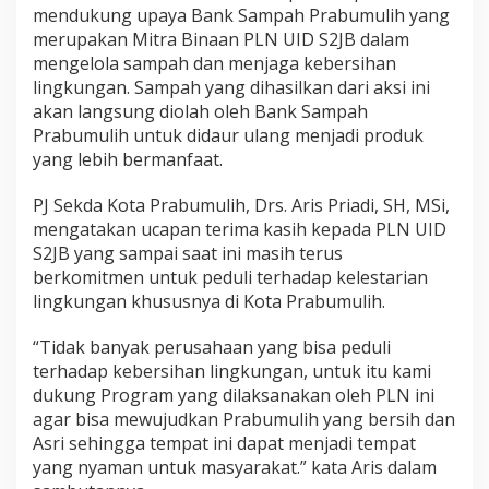
mendukung upaya Bank Sampah Prabumulih yang
r
g
merupakan Mitra Binaan PLN UID S2JB dalam
a
mengelola sampah dan menjaga kebersihan
n
lingkungan. Sampah yang dihasilkan dari aksi ini
i
akan langsung diolah oleh Bank Sampah
k
d
Prabumulih untuk didaur ulang menjadi produk
a
yang lebih bermanfaat.
n
A
PJ Sekda Kota Prabumulih, Drs. Aris Priadi, SH, MSi,
n
mengatakan ucapan terima kasih kepada PLN UID
o
r
S2JB yang sampai saat ini masih terus
g
berkomitmen untuk peduli terhadap kelestarian
a
lingkungan khususnya di Kota Prabumulih.
n
i
“Tidak banyak perusahaan yang bisa peduli
k
terhadap kebersihan lingkungan, untuk itu kami
dukung Program yang dilaksanakan oleh PLN ini
agar bisa mewujudkan Prabumulih yang bersih dan
Asri sehingga tempat ini dapat menjadi tempat
yang nyaman untuk masyarakat.” kata Aris dalam