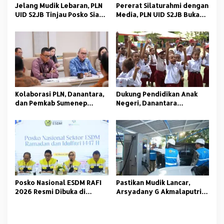
Jelang Mudik Lebaran, PLN
Pererat Silaturahmi dengan
UID S2JB Tinjau Posko Siaga
Media, PLN UID S2JB Buka
dan SPKLU
Puasa Bersama FWP Sumsel
Kolaborasi PLN, Danantara,
Dukung Pendidikan Anak
dan Pemkab Sumenep
Negeri, Danantara
Hadirkan Listrik Bersih
Indonesia dan PLN Bagikan
untuk Wilayah 3T
Ribuan Paket Sekolah
Posko Nasional ESDM RAFI
Pastikan Mudik Lancar,
2026 Resmi Dibuka di
Arsyadany G Akmalaputri
Jakarta
Tinjau Listrik dan SPKLU di
Palembang