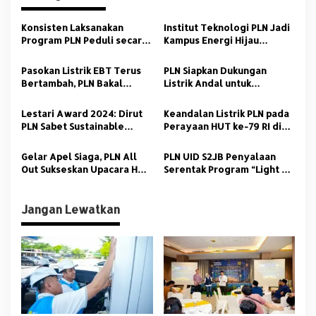
s
Konsisten Laksanakan
Institut Teknologi PLN Jadi
i
Program PLN Peduli secara
Kampus Energi Hijau
p
Optimal, PLN UID S2JB Raih
Pertama di Jakarta dengan
Anugerah CSR Terbaik dari
Pemanfaatan REC
Pasokan Listrik EBT Terus
PLN Siapkan Dukungan
o
AMSI Sumsel
Bertambah, PLN Bakal
Listrik Andal untuk
s
Operasikan PLTA Jatigede
Indonesia–Africa Forum
110 MW
ke–2 di Bali
Lestari Award 2024: Dirut
Keandalan Listrik PLN pada
PLN Sabet Sustainable
Perayaan HUT ke-79 RI di
Leader of The Year in
IKN Diapresiasi Berbagai
Energy Transition
Kalangan
Gelar Apel Siaga, PLN All
PLN UID S2JB Penyalaan
Out Sukseskan Upacara HUT
Serentak Program “Light Up
RI-79 di IKN Sabtu Esok
The Dream” untuk
Masyarakat Kurang Mampu
Jangan Lewatkan