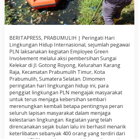
I
n
v
o
l
v
e
BERITAPRESS, PRABUMULIH | Peringati Hari
m
Lingkungan Hidup Internasional, sejumlah pegawai
e
PLN laksanakan kegiatan Employee Green
n
Involvement melalui aksi pembersihan Sungai
t
d
Kelekar di Jl. Gotong Royong, Kelurahan Karang
i
Raja, Kecamatan Prabumulih Timur, Kota
S
Prabumulih, Sumatera Selatan. Dimomen
u
peringatan hari lingkungan hidup ini, para
n
penggiat lingkungan PLN mengajak masyarakat
g
a
untuk terus menjaga kebersihan sembari
i
merenungkan kembali betapa pentingnya peran
K
seluruh lapisan masyarakat dalam menjaga
e
kelestarian lingkungan. Kegiatan yang telah
l
e
direncanakan sejak bulan lalu ini berhasil menarik
k
keterlibatan sebanyak 400 orang yang terdiri dari
a