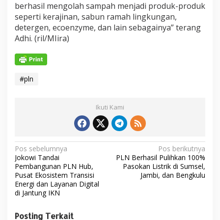
berhasil mengolah sampah menjadi produk-produk
seperti kerajinan, sabun ramah lingkungan,
detergen, ecoenzyme, dan lain sebagainya” terang
Adhi. (ril/MIira)
#pln
Ikuti Kami
N
Pos sebelumnya
Pos berikutnya
Jokowi Tandai
PLN Berhasil Pulihkan 100%
a
Pembangunan PLN Hub,
Pasokan Listrik di Sumsel,
v
Pusat Ekosistem Transisi
Jambi, dan Bengkulu
Energi dan Layanan Digital
i
di Jantung IKN
g
Posting Terkait
a