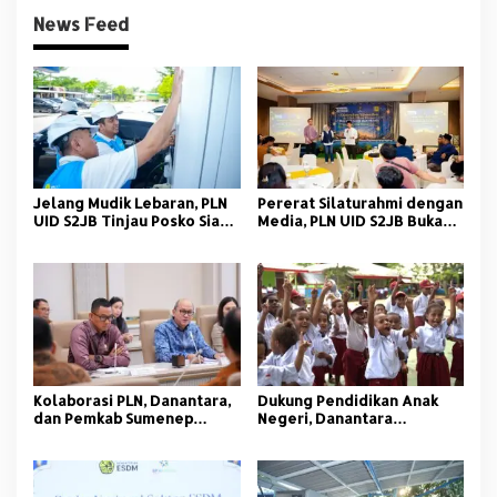
News Feed
Jelang Mudik Lebaran, PLN
Pererat Silaturahmi dengan
UID S2JB Tinjau Posko Siaga
Media, PLN UID S2JB Buka
dan SPKLU
Puasa Bersama FWP Sumsel
Kolaborasi PLN, Danantara,
Dukung Pendidikan Anak
dan Pemkab Sumenep
Negeri, Danantara
Hadirkan Listrik Bersih
Indonesia dan PLN Bagikan
untuk Wilayah 3T
Ribuan Paket Sekolah