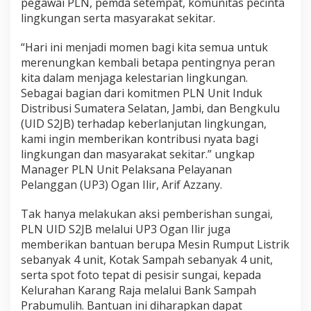
pegawai PLN, pemda setempat, komunitas pecinta
r
lingkungan serta masyarakat sekitar.
,
P
L
“Hari ini menjadi momen bagi kita semua untuk
N
merenungkan kembali betapa pentingnya peran
K
kita dalam menjaga kelestarian lingkungan.
u
Sebagai bagian dari komitmen PLN Unit Induk
m
Distribusi Sumatera Selatan, Jambi, dan Bengkulu
p
u
(UID S2JB) terhadap keberlanjutan lingkungan,
l
kami ingin memberikan kontribusi nyata bagi
k
lingkungan dan masyarakat sekitar.” ungkap
a
Manager PLN Unit Pelaksana Pelayanan
n
5
Pelanggan (UP3) Ogan Ilir, Arif Azzany.
T
o
Tak hanya melakukan aksi pemberishan sungai,
n
PLN UID S2JB melalui UP3 Ogan Ilir juga
S
memberikan bantuan berupa Mesin Rumput Listrik
a
m
sebanyak 4 unit, Kotak Sampah sebanyak 4 unit,
p
serta spot foto tepat di pesisir sungai, kepada
a
Kelurahan Karang Raja melalui Bank Sampah
h
Prabumulih. Bantuan ini diharapkan dapat
O