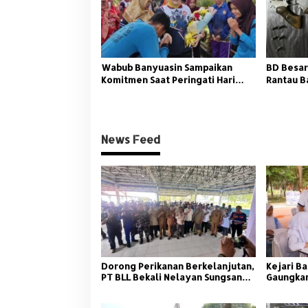
Wabub Banyuasin Sampaikan
BD Besar
Komitmen Saat Peringati Hari
Rantau B
Guru Nasional
News Feed
Dorong Perikanan Berkelanjutan,
Kejari Ba
PT BLL Bekali Nelayan Sungsang
Gaungkan
dengan Pelatihan Alat Tangkap