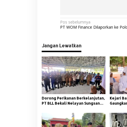
N
Pos sebelumnya
PT WOM Finance Dilaporkan ke Pol
a
v
Jangan Lewatkan
i
g
a
s
i
p
o
Dorong Perikanan Berkelanjutan,
Kejari Ba
s
PT BLL Bekali Nelayan Sungsang
Gaungkan
dengan Pelatihan Alat Tangkap