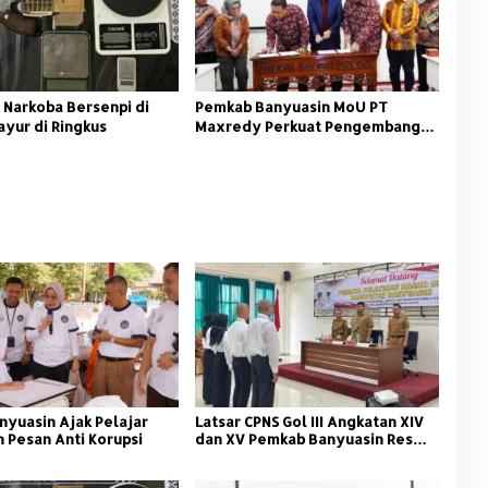
 Narkoba Bersenpi di
Pemkab Banyuasin MoU PT
ayur di Ringkus
Maxredy Perkuat Pengembangan
Infrastruktur
nyuasin Ajak Pelajar
Latsar CPNS Gol III Angkatan XIV
 Pesan Anti Korupsi
dan XV Pemkab Banyuasin Resmi
Dimulai