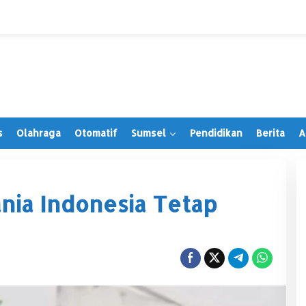
s
Olahraga
Otomatif
Sumsel
Pendidikan
Berita
A
nia Indonesia Tetap
Irwansyah Terima PAW, Tegaskan
Tetap Hormati Organisasi Partai
Di Muratara, Politik
|
28 Juni 2026