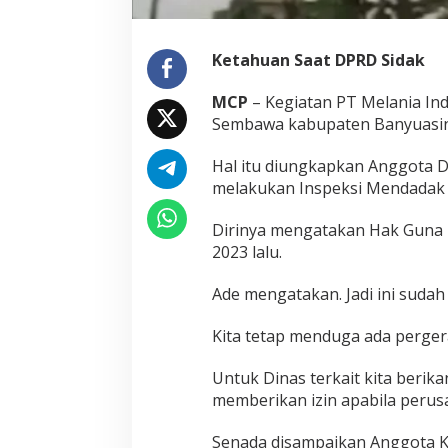
e
r
a
Ketahuan Saat DPRD Sidak
s
i
MCP
– Kegiatan PT Melania Ind
Sembawa kabupaten Banyuasin 
Hal itu diungkapkan Anggota D
melakukan Inspeksi Mendadak (S
Dirinya mengatakan Hak Guna 
2023 lalu.
Ade mengatakan. Jadi ini sudah
Kita tetap menduga ada perger
Untuk Dinas terkait kita berik
memberikan izin apabila perusa
Senada disampaikan Anggota K