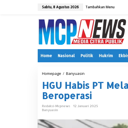
L
Tambahkan Menu
e
Sabtu, 8 Agustus 2026
w
a
t
i
k
e
k
o
n
Home
Nasional
Politik
Hukrim
Ekbi
t
e
n
Homepage
/
Banyuasin
H
G
HGU Habis PT Mela
U
H
Beroperasi
a
b
i
Redaksi-Mcpnews
12 Januari 2025
s
Banyuasin
P
T
M