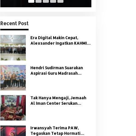
Recent Post
Era Digital Makin Cepat,
Alexsander Ingatkan KAHMI:
Jangan Tinggalkan Nilai HMI
Hendri Sudirman Suarakan
Aspirasi Guru Madrasah
Sumsel di Forum Nasional
PGMNI
Tak Hanya Mengaji, Jemaah
Al Iman Center Serukan
Dukungan Penuh untuk
Kamtibmas
Irwansyah Terima PAW,
Tegaskan Tetap Hormati