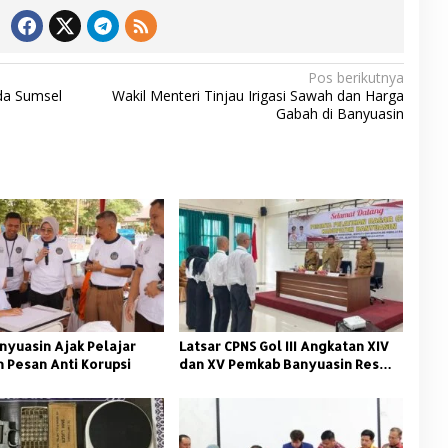
Pos berikutnya
da Sumsel
Wakil Menteri Tinjau Irigasi Sawah dan Harga
Gabah di Banyuasin
nyuasin Ajak Pelajar
Latsar CPNS Gol III Angkatan XIV
 Pesan Anti Korupsi
dan XV Pemkab Banyuasin Resmi
Dimulai