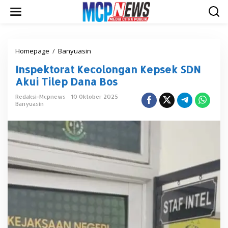
L
e
w
a
t
i
Homepage
/
Banyuasin
I
k
n
Inspektorat Kecolongan Kepsek SDN
e
s
k
p
Akui Tilep Dana Bos
o
e
n
k
Redaksi-Mcpnews
10 Oktober 2025
t
Banyuasin
t
e
o
n
r
a
t
K
e
c
o
l
o
n
g
a