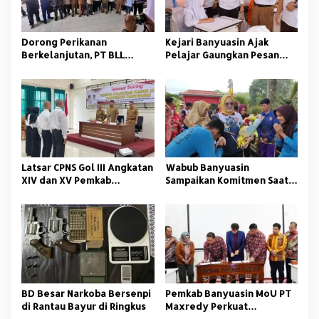
p
o
s
Dorong Perikanan
Kejari Banyuasin Ajak
Berkelanjutan, PT BLL
Pelajar Gaungkan Pesan
Bekali Nelayan Sungsang
Anti Korupsi
dengan Pelatihan Alat
Tangkap
Latsar CPNS Gol III Angkatan
Wabub Banyuasin
XIV dan XV Pemkab
Sampaikan Komitmen Saat
Banyuasin Resmi Dimulai
Peringati Hari Guru
Nasional
BD Besar Narkoba Bersenpi
Pemkab Banyuasin MoU PT
di Rantau Bayur di Ringkus
Maxredy Perkuat