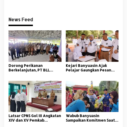
Pengembangan
Infrastruktur
News Feed
Dorong Perikanan
Kejari Banyuasin Ajak
Berkelanjutan, PT BLL
Pelajar Gaungkan Pesan
Bekali Nelayan Sungsang
Anti Korupsi
dengan Pelatihan Alat
Tangkap
Latsar CPNS Gol III Angkatan
Wabub Banyuasin
XIV dan XV Pemkab
Sampaikan Komitmen Saat
Banyuasin Resmi Dimulai
Peringati Hari Guru