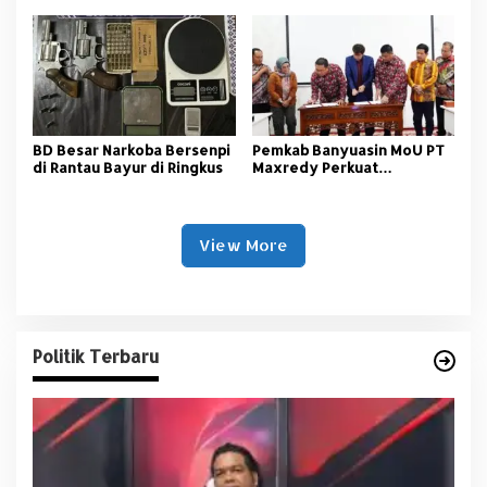
Nasional
BD Besar Narkoba Bersenpi
Pemkab Banyuasin MoU PT
di Rantau Bayur di Ringkus
Maxredy Perkuat
Pengembangan
Infrastruktur
View More
Politik Terbaru