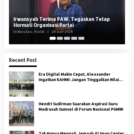
Usai OTT KPK, NasDem Sumsel Tegaskan
D
Edison Bukan Kader Partai
U
Di Politik
|
8 Juni 2026
Di 
Recent Post
Era Digital Makin Cepat, Alexsander
Ingatkan KAHMI: Jangan Tinggalkan Nilai
HMI
Hendri Sudirman Suarakan Aspirasi Guru
Madrasah Sumsel di Forum Nasional PGMNI
Tak Hanya Mengaji, Jemaah Al Iman Center