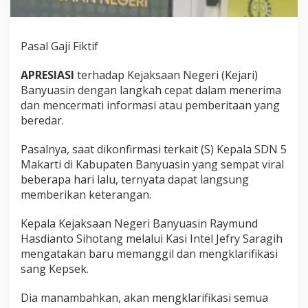
n
K
e
Pasal Gaji Fiktif
p
s
e
APRESIASI
terhadap Kejaksaan Negeri (Kejari)
k
Banyuasin dengan langkah cepat dalam menerima
S
dan mencermati informasi atau pemberitaan yang
D
beredar.
N
A
k
Pasalnya, saat dikonfirmasi terkait (S) Kepala SDN 5
u
Makarti di Kabupaten Banyuasin yang sempat viral
i
beberapa hari lalu, ternyata dapat langsung
T
memberikan keterangan.
i
l
e
Kepala Kejaksaan Negeri Banyuasin Raymund
p
Hasdianto Sihotang melalui Kasi Intel Jefry Saragih
D
mengatakan baru memanggil dan mengklarifikasi
a
sang Kepsek.
n
a
B
Dia manambahkan, akan mengklarifikasi semua
o