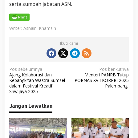
serta sumpah jabatan ASN.
Writer: Asnaini Khamsin
Ikuti Kami
N
Pos sebelumnya
Pos berikutnya
Ajang Kolaborasi dan
Menteri PANRB Tutup
a
Kebangkitan Wastra Sumsel
PORNAS XVII KORPRI 2025
v
dalam Festival Kreatif
Palembang
Sriwijaya 2025
i
g
Jangan Lewatkan
a
s
i