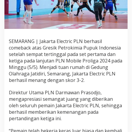
T
u
m
b
a
n
g
k
SEMARANG | Jakarta Electric PLN berhasil
a
comeback atas Gresik Petrokimia Pupuk Indonesia
n
setelah sempat tertinggal pada set pertama dan
G
ketiga pada lanjutan PLN Mobile Proliga 2024 pada
r
e
Minggu (5/5). Menjadi tuan rumah di Gedung
s
Olahraga Jatidiri, Semarang, Jakarta Electric PLN
i
berhasil menang dengan skor 3-2.
k
P
Direktur Utama PLN Darmawan Prasodjo,
e
t
mengapresiasi semangat juang yang diberikan
r
oleh seluruh pemain Jakarta Electric PLN, sehingga
o
berhasil memberikan kemenangan pada
k
pertandingan ketiga ini.
i
m
i
“Pemain telah bekerja keras luar biasa dan kembali