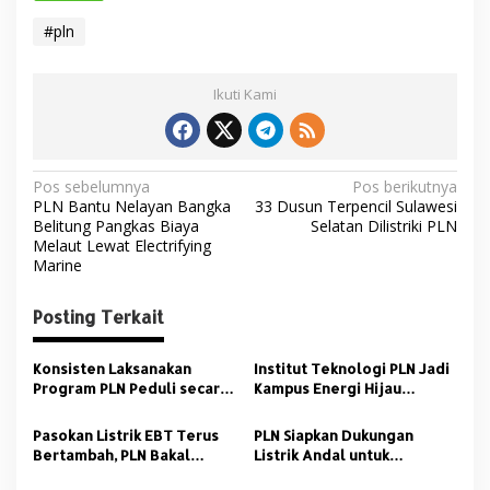
#pln
Ikuti Kami
N
Pos sebelumnya
Pos berikutnya
PLN Bantu Nelayan Bangka
33 Dusun Terpencil Sulawesi
a
Belitung Pangkas Biaya
Selatan Dilistriki PLN
v
Melaut Lewat Electrifying
Marine
i
g
Posting Terkait
a
s
Konsisten Laksanakan
Institut Teknologi PLN Jadi
Program PLN Peduli secara
Kampus Energi Hijau
i
Optimal, PLN UID S2JB Raih
Pertama di Jakarta dengan
p
Anugerah CSR Terbaik dari
Pemanfaatan REC
Pasokan Listrik EBT Terus
PLN Siapkan Dukungan
AMSI Sumsel
Bertambah, PLN Bakal
Listrik Andal untuk
o
Operasikan PLTA Jatigede
Indonesia–Africa Forum