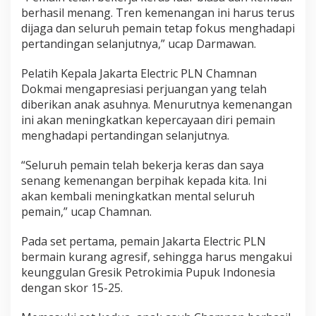
a
berhasil menang. Tren kemenangan ini harus terus
P
dijaga dan seluruh pemain tetap fokus menghadapi
u
pertandingan selanjutnya,” ucap Darmawan.
p
u
k
Pelatih Kepala Jakarta Electric PLN Chamnan
I
Dokmai mengapresiasi perjuangan yang telah
n
diberikan anak asuhnya. Menurutnya kemenangan
d
ini akan meningkatkan kepercayaan diri pemain
o
n
menghadapi pertandingan selanjutnya.
e
s
“Seluruh pemain telah bekerja keras dan saya
i
senang kemenangan berpihak kepada kita. Ini
a
akan kembali meningkatkan mental seluruh
pemain,” ucap Chamnan.
Pada set pertama, pemain Jakarta Electric PLN
bermain kurang agresif, sehingga harus mengakui
keunggulan Gresik Petrokimia Pupuk Indonesia
dengan skor 15-25.