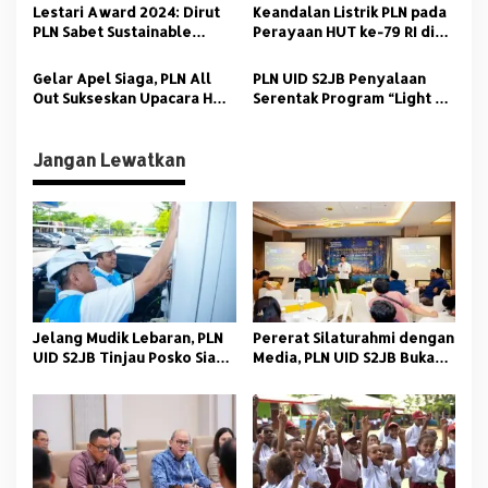
s
110 MW
ke–2 di Bali
Lestari Award 2024: Dirut
Keandalan Listrik PLN pada
PLN Sabet Sustainable
Perayaan HUT ke-79 RI di
Leader of The Year in
IKN Diapresiasi Berbagai
Energy Transition
Kalangan
Gelar Apel Siaga, PLN All
PLN UID S2JB Penyalaan
Out Sukseskan Upacara HUT
Serentak Program “Light Up
RI-79 di IKN Sabtu Esok
The Dream” untuk
Masyarakat Kurang Mampu
Jangan Lewatkan
Jelang Mudik Lebaran, PLN
Pererat Silaturahmi dengan
UID S2JB Tinjau Posko Siaga
Media, PLN UID S2JB Buka
dan SPKLU
Puasa Bersama FWP Sumsel