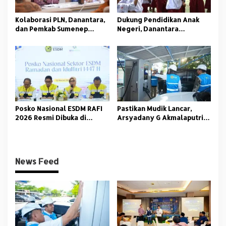
Kolaborasi PLN, Danantara,
Dukung Pendidikan Anak
dan Pemkab Sumenep
Negeri, Danantara
Hadirkan Listrik Bersih
Indonesia dan PLN Bagikan
untuk Wilayah 3T
Ribuan Paket Sekolah
Posko Nasional ESDM RAFI
Pastikan Mudik Lancar,
2026 Resmi Dibuka di
Arsyadany G Akmalaputri
Jakarta
Tinjau Listrik dan SPKLU di
Palembang
News Feed