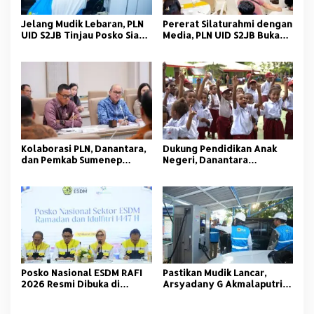
Jelang Mudik Lebaran, PLN
Pererat Silaturahmi dengan
UID S2JB Tinjau Posko Siaga
Media, PLN UID S2JB Buka
dan SPKLU
Puasa Bersama FWP Sumsel
Kolaborasi PLN, Danantara,
Dukung Pendidikan Anak
dan Pemkab Sumenep
Negeri, Danantara
Hadirkan Listrik Bersih
Indonesia dan PLN Bagikan
untuk Wilayah 3T
Ribuan Paket Sekolah
Posko Nasional ESDM RAFI
Pastikan Mudik Lancar,
2026 Resmi Dibuka di
Arsyadany G Akmalaputri
Jakarta
Tinjau Listrik dan SPKLU di
Palembang