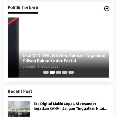
Politik Terbaru
Usai OTT KPK, NasDem Sumsel Tegaskan
D
Edison Bukan Kader Partai
U
Di Politik
|
8 Juni 2026
Di 
Recent Post
Era Digital Makin Cepat, Alexsander
Ingatkan KAHMI: Jangan Tinggalkan Nilai
HMI