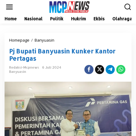
L
e
w
a
Home
Nasional
Politik
Hukrim
Ekbis
Olahraga
t
i
k
Homepage
/
Banyuasin
P
e
j
k
Pj Bupati Banyuasin Kunker Kantor
B
o
u
n
Pertagas
p
t
a
e
Redaksi-Mcpnews
6 Juli 2024
Banyuasin
t
n
i
B
a
n
y
u
a
s
i
n
K