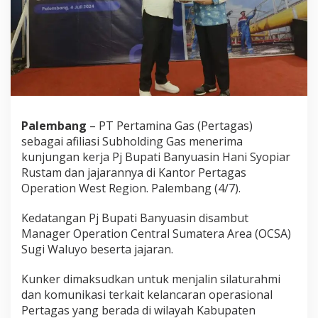
u
n
k
e
r
K
a
n
t
o
Palembang
– PT Pertamina Gas (Pertagas)
r
sebagai afiliasi Subholding Gas menerima
P
kunjungan kerja Pj Bupati Banyuasin Hani Syopiar
e
Rustam dan jajarannya di Kantor Pertagas
r
t
Operation West Region. Palembang (4/7).
a
g
Kedatangan Pj Bupati Banyuasin disambut
a
Manager Operation Central Sumatera Area (OCSA)
s
Sugi Waluyo beserta jajaran.
Kunker dimaksudkan untuk menjalin silaturahmi
dan komunikasi terkait kelancaran operasional
Pertagas yang berada di wilayah Kabupaten