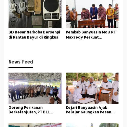
BD Besar Narkoba Bersenpi
Pemkab Banyuasin MoU PT
di Rantau Bayur di Ringkus
Maxredy Perkuat
Pengembangan
Infrastruktur
News Feed
Dorong Perikanan
Kejari Banyuasin Ajak
Berkelanjutan, PT BLL
Pelajar Gaungkan Pesan
Bekali Nelayan Sungsang
Anti Korupsi
dengan Pelatihan Alat
Tangkap