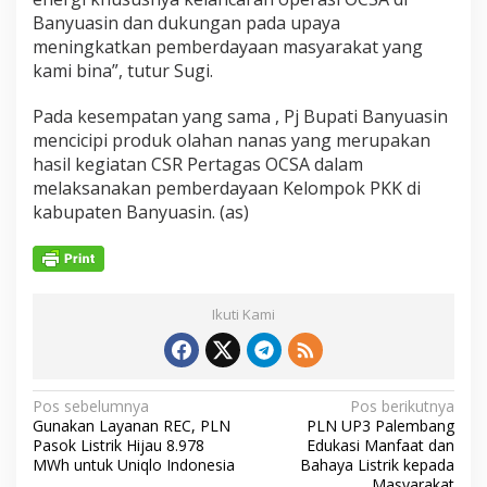
Banyuasin dan dukungan pada upaya
meningkatkan pemberdayaan masyarakat yang
kami bina”, tutur Sugi.
Pada kesempatan yang sama , Pj Bupati Banyuasin
mencicipi produk olahan nanas yang merupakan
hasil kegiatan CSR Pertagas OCSA dalam
melaksanakan pemberdayaan Kelompok PKK di
kabupaten Banyuasin. (as)
Ikuti Kami
N
Pos sebelumnya
Pos berikutnya
Gunakan Layanan REC, PLN
PLN UP3 Palembang
a
Pasok Listrik Hijau 8.978
Edukasi Manfaat dan
v
MWh untuk Uniqlo Indonesia
Bahaya Listrik kepada
Masyarakat