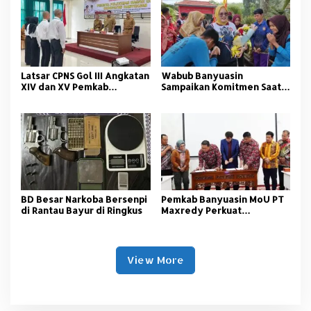
Latsar CPNS Gol III Angkatan
Wabub Banyuasin
XIV dan XV Pemkab
Sampaikan Komitmen Saat
Banyuasin Resmi Dimulai
Peringati Hari Guru
Nasional
BD Besar Narkoba Bersenpi
Pemkab Banyuasin MoU PT
di Rantau Bayur di Ringkus
Maxredy Perkuat
Pengembangan
Infrastruktur
View More