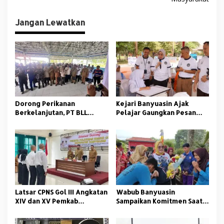
i
g
Jangan Lewatkan
a
s
i
p
o
s
Dorong Perikanan
Kejari Banyuasin Ajak
Berkelanjutan, PT BLL
Pelajar Gaungkan Pesan
Bekali Nelayan Sungsang
Anti Korupsi
dengan Pelatihan Alat
Tangkap
Latsar CPNS Gol III Angkatan
Wabub Banyuasin
XIV dan XV Pemkab
Sampaikan Komitmen Saat
Banyuasin Resmi Dimulai
Peringati Hari Guru
Nasional