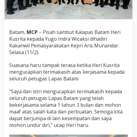
r
i
P
i
s
a
Batam,
MCP
– Pisah sambut Kalapas Batam Heri
h
Kusrita kepada Yugo Indra Wicaksi dihadiri
S
Kakanwil Pemasyarakatan Kepri Aris Munandar.
a
Selasa (11/2).
m
b
u
Suasana haru tampak terasa ketika Heri Kusrita
t
mengucapkan terimakasih atas kerjasama kepada
K
seluruh petugas Lapas Batam.
a
l
a
“Saya dan istri mengucapkan terimakasih kepada
p
seluruh petugas Lapas Batam yang telah
a
bekerjasama selama 1 tahun 3 bulan dan mohon
s
maaf atas salah kata dan perbuatan. Semoga kita
B
dapat berjumpa di lain kesempatan dan saya
a
t
mohon undur diri,” ucap Heri haru.
a
m