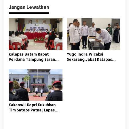
i
Jangan Lewatkan
g
a
s
i
p
o
Kalapas Batam Rapat
Yugo Indra Wicaksi
s
Perdana Tampung Saran
Sekarang Jabat Kalapas
Petugas
Batam
Kakanwil Kepri Kukuhkan
Tim Satops Patnal Lapas
Batam