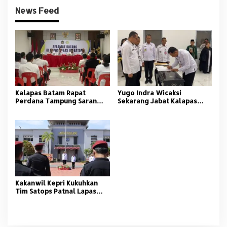
News Feed
Kalapas Batam Rapat
Yugo Indra Wicaksi
Perdana Tampung Saran
Sekarang Jabat Kalapas
Petugas
Batam
Kakanwil Kepri Kukuhkan
Tim Satops Patnal Lapas
Batam