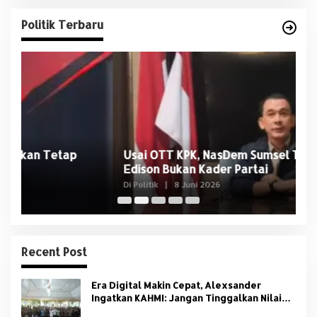
Politik Terbaru
Usai OTT KPK, NasDem Sumsel Tegaskan
D
Edison Bukan Kader Partai
U
Di Politik
|
8 Juni 2026
Di 
Recent Post
Era Digital Makin Cepat, Alexsander
Ingatkan KAHMI: Jangan Tinggalkan Nilai
HMI