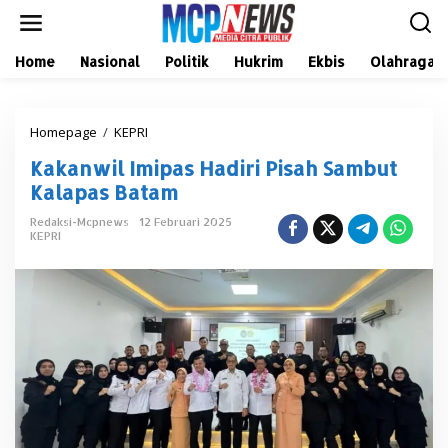
L
e
w
a
Home
Nasional
Politik
Hukrim
Ekbis
Olahraga
t
i
k
Homepage
/
KEPRI
K
e
a
k
Kakanwil Imipas Hadiri Pisah Sambut
k
o
a
n
Kalapas Batam
n
t
w
e
Redaksi-Mcpnews
12 Februari 2025
KEPRI
i
n
l
I
m
i
p
a
s
H
a
d
i