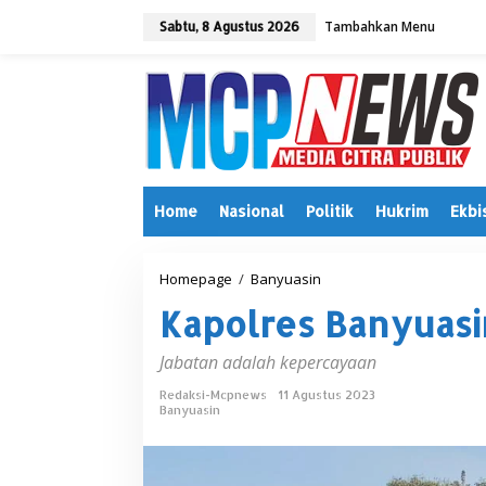
L
Tambahkan Menu
e
Sabtu, 8 Agustus 2026
w
a
t
i
k
e
k
o
n
Home
Nasional
Politik
Hukrim
Ekbi
t
e
n
Homepage
/
Banyuasin
K
a
Kapolres Banyuasin
p
o
l
Jabatan adalah kepercayaan
r
e
Redaksi-Mcpnews
11 Agustus 2023
Banyuasin
s
B
a
n