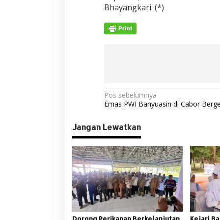
Bhayangkari. (*)
N
Pos sebelumnya
Emas PWI Banyuasin di Cabor Berge
a
v
Jangan Lewatkan
i
g
a
s
i
p
Dorong Perikanan Berkelanjutan,
Kejari Ba