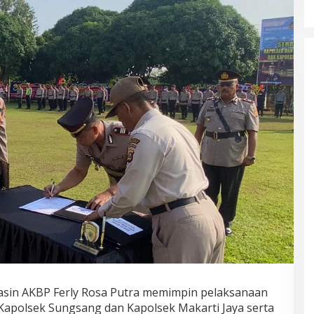
sin AKBP Ferly Rosa Putra memimpin pelaksanaan
) Kapolsek Sungsang dan Kapolsek Makarti Jaya serta