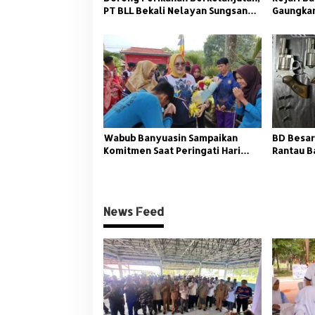
o
PT BLL Bekali Nelayan Sungsang
Gaungkan
s
dengan Pelatihan Alat Tangkap
Wabub Banyuasin Sampaikan
BD Besar
Komitmen Saat Peringati Hari
Rantau B
Guru Nasional
News Feed