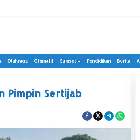
s
Olahraga
Otomatif
Sumsel
Pendidikan
Berita
A
 Pimpin Sertijab
Irwansyah Terima PAW, Tegaskan
Tetap Hormati Organisasi Partai
Di Muratara, Politik
|
28 Juni 2026