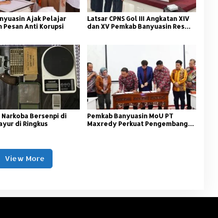
nyuasin Ajak Pelajar
Latsar CPNS Gol III Angkatan XIV
 Pesan Anti Korupsi
dan XV Pemkab Banyuasin Resmi
Dimulai
 Narkoba Bersenpi di
Pemkab Banyuasin MoU PT
ayur di Ringkus
Maxredy Perkuat Pengembangan
Infrastruktur
View More