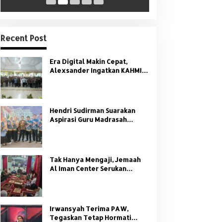
Recent Post
Era Digital Makin Cepat,
Alexsander Ingatkan KAHMI:
Jangan Tinggalkan Nilai HMI
Hendri Sudirman Suarakan
Aspirasi Guru Madrasah
Sumsel di Forum Nasional
PGMNI
Tak Hanya Mengaji, Jemaah
Al Iman Center Serukan
Dukungan Penuh untuk
Kamtibmas
Irwansyah Terima PAW,
Tegaskan Tetap Hormati