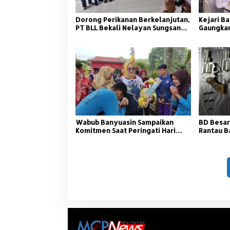
Dorong Perikanan Berkelanjutan,
Kejari Ba
PT BLL Bekali Nelayan Sungsang
Gaungkan
dengan Pelatihan Alat Tangkap
Wabub Banyuasin Sampaikan
BD Besar
Komitmen Saat Peringati Hari
Rantau B
Guru Nasional