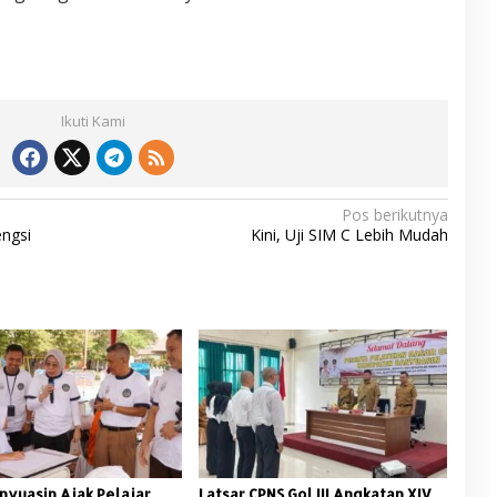
Ikuti Kami
Pos berikutnya
ngsi
Kini, Uji SIM C Lebih Mudah
nyuasin Ajak Pelajar
Latsar CPNS Gol III Angkatan XIV