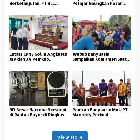
Berkelanjutan, PT BLL
Pelajar Gaungkan Pesan
Bekali Nelayan Sungsang
Anti Korupsi
dengan Pelatihan Alat
Tangkap
Latsar CPNS Gol III Angkatan
Wabub Banyuasin
XIV dan XV Pemkab
Sampaikan Komitmen Saat
Banyuasin Resmi Dimulai
Peringati Hari Guru
Nasional
BD Besar Narkoba Bersenpi
Pemkab Banyuasin MoU PT
di Rantau Bayur di Ringkus
Maxredy Perkuat
Pengembangan
Infrastruktur
View More