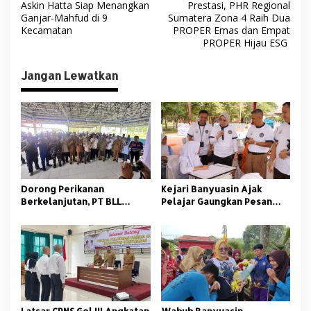
Askin Hatta Siap Menangkan
Prestasi, PHR Regional
a
Ganjar-Mahfud di 9
Sumatera Zona 4 Raih Dua
v
Kecamatan
PROPER Emas dan Empat
PROPER Hijau ESG
i
g
Jangan Lewatkan
a
s
i
p
o
s
Dorong Perikanan
Kejari Banyuasin Ajak
Berkelanjutan, PT BLL
Pelajar Gaungkan Pesan
Bekali Nelayan Sungsang
Anti Korupsi
dengan Pelatihan Alat
Tangkap