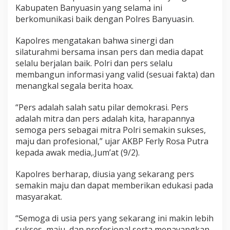
o
Kabupaten Banyuasin yang selama ini
n
berkomunikasi baik dengan Polres Banyuasin.
a
l
Kapolres mengatakan bahwa sinergi dan
2
silaturahmi bersama insan pers dan media dapat
0
2
selalu berjalan baik. Polri dan pers selalu
4
membangun informasi yang valid (sesuai fakta) dan
menangkal segala berita hoax.
“Pers adalah salah satu pilar demokrasi. Pers
adalah mitra dan pers adalah kita, harapannya
semoga pers sebagai mitra Polri semakin sukses,
maju dan profesional,” ujar AKBP Ferly Rosa Putra
kepada awak media,.Jum’at (9/2).
Kapolres berharap, diusia yang sekarang pers
semakin maju dan dapat memberikan edukasi pada
masyarakat.
“Semoga di usia pers yang sekarang ini makin lebih
sukses, maju, dan profesional serta menayangkan