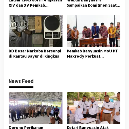
Latsar CPNS Gol III Angkatan
Wabub Banyuasin
XIV dan XV Pemkab
Sampaikan Komitmen Saat
Banyuasin Resmi Dimulai
Peringati Hari Guru
Nasional
BD Besar Narkoba Bersenpi
Pemkab Banyuasin MoU PT
di Rantau Bayur di Ringkus
Maxredy Perkuat
Pengembangan
Infrastruktur
News Feed
Dorong Perikanan
Kejari Banyuasin Ajak