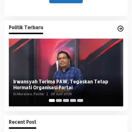
Politik Terbaru
Usai OTT KPK, NasDem Sumsel Tegaskan
D
Edison Bukan Kader Partai
U
Di Politik
|
8 Juni 2026
Di 
Recent Post