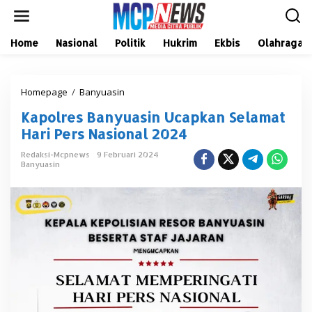
L
e
w
a
Home
Nasional
Politik
Hukrim
Ekbis
Olahraga
t
i
k
Homepage
/
Banyuasin
K
e
a
k
Kapolres Banyuasin Ucapkan Selamat
p
o
o
n
Hari Pers Nasional 2024
l
t
r
e
Redaksi-Mcpnews
9 Februari 2024
Banyuasin
e
n
s
B
a
n
y
u
a
s
i
n
U