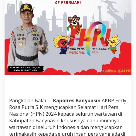
c
a
p
k
a
n
S
e
l
a
m
a
t
H
a
r
i
P
Pangkalan Balai —
Kapolres Banyuasin
AKBP Ferly
e
r
Rosa Putra SIK mengucapkan Selamat Hari Pers
s
Nasional (HPN) 2024 kepada seluruh wartawan di
N
Kabupaten Banyuasin khususnya dan umumnya
a
wartawan di seluruh Indonesia dan mengucapkan
s
terimakasih kepada seluruh insan pers yang ada di
i