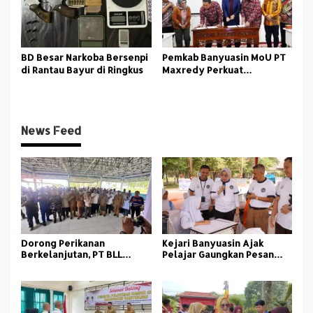
BD Besar Narkoba Bersenpi
Pemkab Banyuasin MoU PT
di Rantau Bayur di Ringkus
Maxredy Perkuat
Pengembangan
Infrastruktur
News Feed
Dorong Perikanan
Kejari Banyuasin Ajak
Berkelanjutan, PT BLL
Pelajar Gaungkan Pesan
Bekali Nelayan Sungsang
Anti Korupsi
dengan Pelatihan Alat
Tangkap