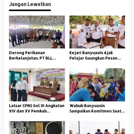
i
Jangan Lewatkan
g
a
s
i
p
o
Dorong Perikanan
Kejari Banyuasin Ajak
s
Berkelanjutan, PT BLL
Pelajar Gaungkan Pesan
Bekali Nelayan Sungsang
Anti Korupsi
dengan Pelatihan Alat
Tangkap
Latsar CPNS Gol III Angkatan
Wabub Banyuasin
XIV dan XV Pemkab
Sampaikan Komitmen Saat
Banyuasin Resmi Dimulai
Peringati Hari Guru
Nasional