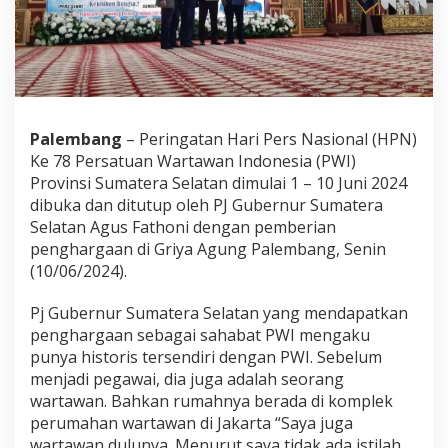
n
y
u
a
s
i
n
T
Palembang
– Peringatan Hari Pers Nasional (HPN)
e
Ke 78 Persatuan Wartawan Indonesia (PWI)
r
Provinsi Sumatera Selatan dimulai 1 – 10 Juni 2024
i
dibuka dan ditutup oleh PJ Gubernur Sumatera
m
a
Selatan Agus Fathoni dengan pemberian
P
penghargaan di Griya Agung Palembang, Senin
e
(10/06/2024).
n
g
Pj Gubernur Sumatera Selatan yang mendapatkan
h
a
penghargaan sebagai sahabat PWI mengaku
r
punya historis tersendiri dengan PWI. Sebelum
g
menjadi pegawai, dia juga adalah seorang
a
wartawan. Bahkan rumahnya berada di komplek
a
perumahan wartawan di Jakarta “Saya juga
n
H
wartawan dulunya. Menurut saya tidak ada istilah