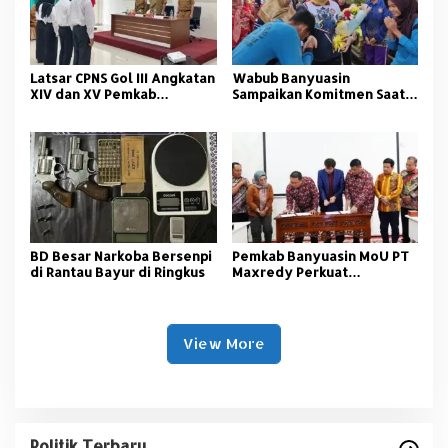
Latsar CPNS Gol III Angkatan
Wabub Banyuasin
XIV dan XV Pemkab
Sampaikan Komitmen Saat
Banyuasin Resmi Dimulai
Peringati Hari Guru
Nasional
BD Besar Narkoba Bersenpi
Pemkab Banyuasin MoU PT
di Rantau Bayur di Ringkus
Maxredy Perkuat
Pengembangan
Infrastruktur
View More
Politik Terbaru