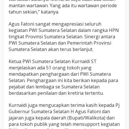
P
mantan wartawan. Yang ada itu wartawan periode
N
tahun sekian,” katanya.
P
W
Agus Fatoni sangat mengapresiasi seluruh
I
S
kegiatan PWI Sumatera Selatan dalam rangka HPN
u
tingkat Provinsi Sumatera Selatan. Sinergi antara
m
PWI Sumatera Selatan dan Pemerintah Provinsi
s
Sumatera Selatan akan terus berlanjut.
e
l
K
Ketua PWI Sumatera Selatan Kurnaidi ST
e
menjelaskan ada 51 orang tokoh yang
7
mendapatkan penghargaan dari PWI Sumatera
8
Selatan. Penghargaan ini kita berikan kepada para
pejabat dan lembaga se Sumatera Selatan
berdasarkan penilaian dan kretiria tertentu.
Kurnaidi juga mengucapkan terima kasih kepada Pj
Gubernur Sumatera Selatan H Agus Fatoni dan
jajaran juga kepala daerah (Bupati/Walikota) dan
para tokoh publik yang telah mensupport kegiatan