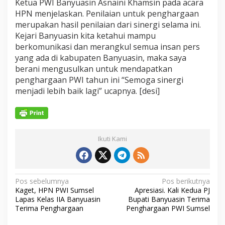
Ketua PWI Banyuasin Asnaini Khamsin pada acara
HPN menjelaskan. Penilaian untuk penghargaan
merupakan hasil penilaian dari sinergi selama ini.
Kejari Banyuasin kita ketahui mampu
berkomunikasi dan merangkul semua insan pers
yang ada di kabupaten Banyuasin, maka saya
berani mengusulkan untuk mendapatkan
penghargaan PWI tahun ini “Semoga sinergi
menjadi lebih baik lagi” ucapnya. [desi]
Ikuti Kami
N
Pos sebelumnya
Pos berikutnya
Kaget, HPN PWI Sumsel
Apresiasi. Kali Kedua PJ
a
Lapas Kelas IIA Banyuasin
Bupati Banyuasin Terima
v
Terima Penghargaan
Penghargaan PWI Sumsel