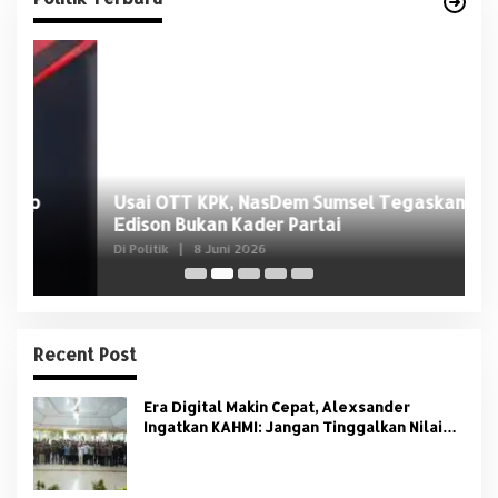
Usai OTT KPK, NasDem Sumsel Tegaskan
D
Edison Bukan Kader Partai
U
Di Politik
|
8 Juni 2026
Di 
Recent Post
Era Digital Makin Cepat, Alexsander
Ingatkan KAHMI: Jangan Tinggalkan Nilai
HMI