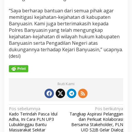
“Saya berharap bantuan dari semua pihak agar
memitigasi kejahatan-kejahatan di kabupaten
Banyuasin. Kami juga berterimakasih kepada
Polres Banyuasin yang telah mengungkap
kejahatan-kejahatan di wilayah hukum kabupaten
Banyuasin serta Pengadilan Negeri atas
dukungannya terhadap Kejari Banyuasin,” ucapnya.
(desi)
Ikuti Kami
N
Pos sebelumnya
Pos berikutnya
Kado Terindah Pasca Idul
Tangkap Aspirasi Pelanggan
a
Adha, Ini Cara PLN UP3
dan Perkuat Kolaborasi
v
Lubuklinggau Bantu
Bersama Stakeholder, PLN
Masyarakat Sekitar
UID S2JB Gelar Dialog