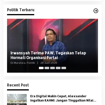
Politik Terbaru
Usai OTT KPK, NasDem Sumsel Tegaskan
D
Edison Bukan Kader Partai
U
Di Politik
|
8 Juni 2026
Di 
Recent Post
Era Digital Makin Cepat, Alexsander
Ingatkan KAHMI: Jangan Tinggalkan Nilai
HMI