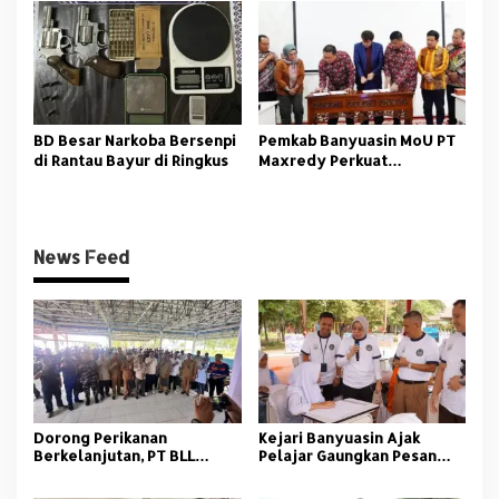
Nasional
BD Besar Narkoba Bersenpi
Pemkab Banyuasin MoU PT
di Rantau Bayur di Ringkus
Maxredy Perkuat
Pengembangan
Infrastruktur
News Feed
Dorong Perikanan
Kejari Banyuasin Ajak
Berkelanjutan, PT BLL
Pelajar Gaungkan Pesan
Bekali Nelayan Sungsang
Anti Korupsi
dengan Pelatihan Alat