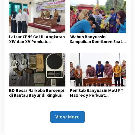
Tangkap
Latsar CPNS Gol III Angkatan
Wabub Banyuasin
XIV dan XV Pemkab
Sampaikan Komitmen Saat
Banyuasin Resmi Dimulai
Peringati Hari Guru
Nasional
BD Besar Narkoba Bersenpi
Pemkab Banyuasin MoU PT
di Rantau Bayur di Ringkus
Maxredy Perkuat
Pengembangan
Infrastruktur
View More