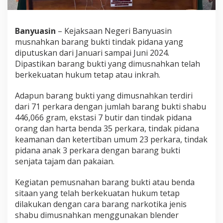
n
a
h
Banyuasin
– Kejaksaan Negeri Banyuasin
k
a
musnahkan barang bukti tindak pidana yang
n
diputuskan dari Januari sampai Juni 2024.
B
Dipastikan barang bukti yang dimusnahkan telah
B
berkekuatan hukum tetap atau inkrah.
T
i
n
Adapun barang bukti yang dimusnahkan terdiri
d
dari 71 perkara dengan jumlah barang bukti shabu
a
446,066 gram, ekstasi 7 butir dan tindak pidana
k
orang dan harta benda 35 perkara, tindak pidana
K
keamanan dan ketertiban umum 23 perkara, tindak
e
j
pidana anak 3 perkara dengan barang bukti
a
senjata tajam dan pakaian.
h
a
Kegiatan pemusnahan barang bukti atau benda
t
sitaan yang telah berkekuatan hukum tetap
a
n
dilakukan dengan cara barang narkotika jenis
shabu dimusnahkan menggunakan blender