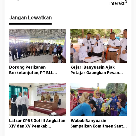
i
Interaktif
g
Jangan Lewatkan
a
s
i
p
o
s
Dorong Perikanan
Kejari Banyuasin Ajak
Berkelanjutan, PT BLL
Pelajar Gaungkan Pesan
Bekali Nelayan Sungsang
Anti Korupsi
dengan Pelatihan Alat
Tangkap
Latsar CPNS Gol III Angkatan
Wabub Banyuasin
XIV dan XV Pemkab
Sampaikan Komitmen Saat
Banyuasin Resmi Dimulai
Peringati Hari Guru