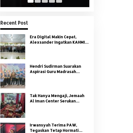
Recent Post
Era Digital Makin Cepat,
Alexsander Ingatkan KAHMI:
Jangan Tinggalkan Nilai HMI
Hendri Sudirman Suarakan
Aspirasi Guru Madrasah
Sumsel di Forum Nasional
PGMNI
Tak Hanya Mengaji, Jemaah
Al Iman Center Serukan
Dukungan Penuh untuk
Kamtibmas
Irwansyah Terima PAW,
Tegaskan Tetap Hormati