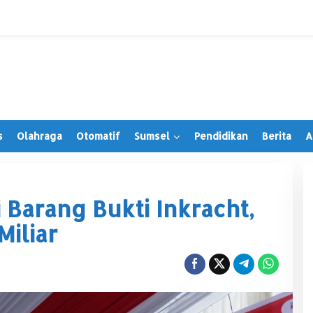
s
Olahraga
Otomatif
Sumsel
Pendidikan
Berita
A
 Barang Bukti Inkracht,
Miliar
Irwansyah Terima PAW, Tegaskan
Tetap Hormati Organisasi Partai
Di Muratara, Politik
|
28 Juni 2026