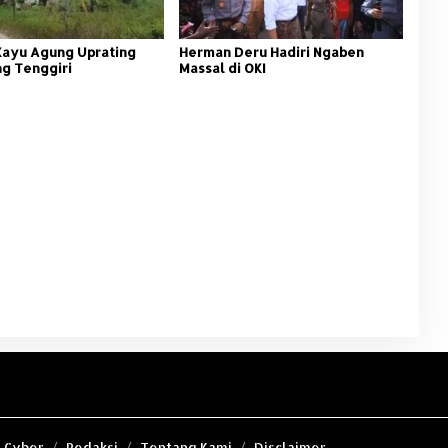
Kayu Agung Uprating
Herman Deru Hadiri Ngaben
g Tenggiri
Massal di OKI
 Cyber
Redaksi
Tentang Kami
Disclaimer