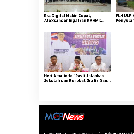
Era Digital Makin Cepat,
PLN ULP 
Alexsander Ingatkan KAHMI:
Penyulan
Jangan Tinggalkan Nilai HMI
Heri Amalindo “Pasti Jalankan
Sekolah dan Berobat Gratis Dan
Malu Tidak Jalankan Program”
Copyright2022 @mcpnews.id
Pedoman Media