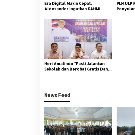
Era Digital Makin Cepat,
PLN ULP 
s
Alexsander Ingatkan KAHMI:
Penyulan
Jangan Tinggalkan Nilai HMI
Heri Amalindo “Pasti Jalankan
Sekolah dan Berobat Gratis Dan
Malu Tidak Jalankan Program”
News Feed