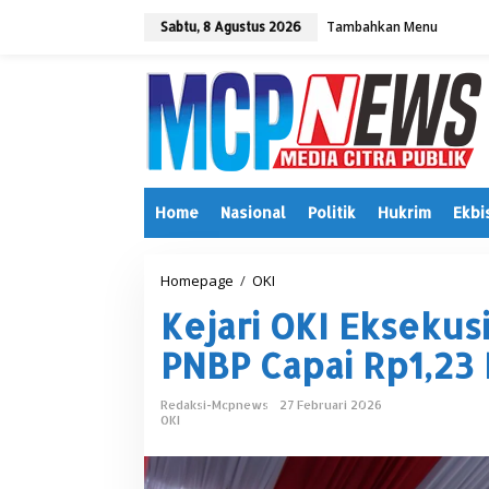
L
Tambahkan Menu
e
Sabtu, 8 Agustus 2026
w
a
t
i
k
e
k
o
n
Home
Nasional
Politik
Hukrim
Ekbi
t
e
n
Homepage
/
OKI
K
e
Kejari OKI Eksekusi
j
a
PNBP Capai Rp1,23 
r
i
O
Redaksi-Mcpnews
27 Februari 2026
K
OKI
I
E
k