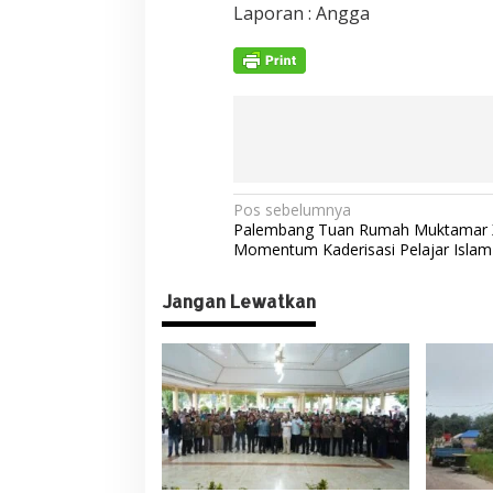
Laporan : Angga
N
Pos sebelumnya
Palembang Tuan Rumah Muktamar XX
a
Momentum Kaderisasi Pelajar Islam
v
Jangan Lewatkan
i
g
a
s
i
p
o