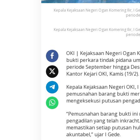
,
P
Kepala Kejaksaan Negeri Ogan Komering Ilir, I
N
periode
B
P
Kepala Kejaksaan Negeri Ogan Komering Ilir, I
C
periode
a
p
a
OKI |
Kejaksaan Negeri Ogan Ko
i
R
bukti perkara tindak pidana u
p
periode September hingga Dese
1
Kantor Kejari OKI, Kamis (19/2).
,
2
Kepala Kejaksaan Negeri OKI,
I
3
M
pemusnahan barang bukti mer
i
mengeksekusi putusan pengadil
l
i
“Pemusnahan barang bukti ini
a
pengadilan yang telah inkracht
r
memastikan setiap putusan hu
akuntabel,” ujar I Gede.