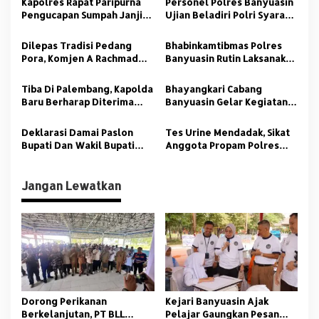
Kapolres Rapat Paripurna
Personel Polres Banyuasin
s
Pengucapan Sumpah Janji
Ujian Beladiri Polri Syarat
Wakil Pimpinan DPRD
Kenaikan Pangkat
i
Banyuasin
Dilepas Tradisi Pedang
Bhabinkamtibmas Polres
p
Pora, Komjen A Rachmad
Banyuasin Rutin Laksanakan
Wibowo dan Istri Tak Kuasa
Cooling System
o
Meneteskan Air Mata
Tiba Di Palembang, Kapolda
Bhayangkari Cabang
s
Baru Berharap Diterima
Banyuasin Gelar Kegiatan
Warga Sumsel
Peduli Stunting
Deklarasi Damai Paslon
Tes Urine Mendadak, Sikat
Bupati Dan Wakil Bupati
Anggota Propam Polres
Banyuasin
Banyuasin Nakal
Jangan Lewatkan
Dorong Perikanan
Kejari Banyuasin Ajak
Berkelanjutan, PT BLL
Pelajar Gaungkan Pesan