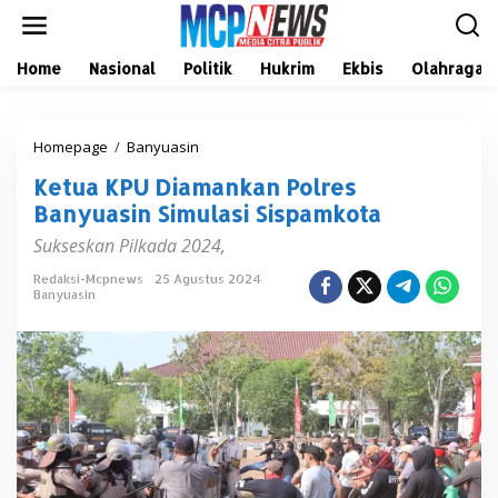
L
e
w
a
Home
Nasional
Politik
Hukrim
Ekbis
Olahraga
t
i
k
Homepage
/
Banyuasin
K
e
e
k
Ketua KPU Diamankan Polres
t
o
u
n
Banyuasin Simulasi Sispamkota
a
t
Sukseskan Pilkada 2024,
K
e
P
n
Redaksi-Mcpnews
25 Agustus 2024
U
Banyuasin
D
i
a
m
a
n
k
a
n
P