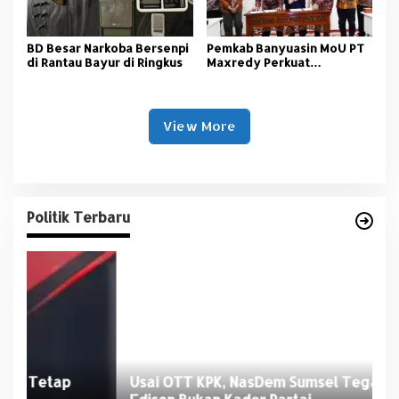
BD Besar Narkoba Bersenpi
Pemkab Banyuasin MoU PT
di Rantau Bayur di Ringkus
Maxredy Perkuat
Pengembangan
Infrastruktur
View More
Politik Terbaru
Usai OTT KPK, NasDem Sumsel Tegaskan
D