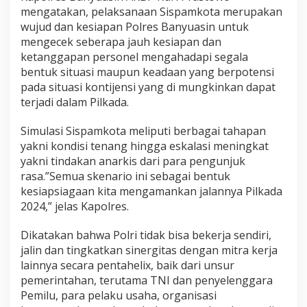
p
mengatakan, pelaksanaan Sispamkota merupakan
a
wujud dan kesiapan Polres Banyuasin untuk
m
mengecek seberapa jauh kesiapan dan
k
ketanggapan personel mengahadapi segala
o
t
bentuk situasi maupun keadaan yang berpotensi
a
pada situasi kontijensi yang di mungkinkan dapat
terjadi dalam Pilkada.
Simulasi Sispamkota meliputi berbagai tahapan
yakni kondisi tenang hingga eskalasi meningkat
yakni tindakan anarkis dari para pengunjuk
rasa.”Semua skenario ini sebagai bentuk
kesiapsiagaan kita mengamankan jalannya Pilkada
2024,” jelas Kapolres.
Dikatakan bahwa Polri tidak bisa bekerja sendiri,
jalin dan tingkatkan sinergitas dengan mitra kerja
lainnya secara pentahelix, baik dari unsur
pemerintahan, terutama TNI dan penyelenggara
Pemilu, para pelaku usaha, organisasi