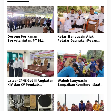
Dorong Perikanan
Kejari Banyuasin Ajak
Berkelanjutan, PT BLL
Pelajar Gaungkan Pesan
Bekali Nelayan Sungsang
Anti Korupsi
dengan Pelatihan Alat
Tangkap
Latsar CPNS Gol III Angkatan
Wabub Banyuasin
XIV dan XV Pemkab
Sampaikan Komitmen Saat
Banyuasin Resmi Dimulai
Peringati Hari Guru
Nasional