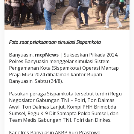
o
l
r
e
s
B
a
n
Foto saat pelaksanaan simulasi Sispamkota
y
u
Banyuasin,
mcpNews
| Sukseskan Pilkada 2024,
a
Polres Banyuasin menggelar simulasi Sistem
s
i
Pengamanan Kota (Sispamkota) Operasi Mantap
n
Praja Musi 2024 dihalaman kantor Bupati
S
Banyuasin. Sabtu (24/8).
i
m
Pasukan peraga Sispamkota tersebut terdiri Regu
u
l
Negosiator Gabungan TNI – Polri, Ton Dalmas
a
Awal, Ton Dalmas Lanjut, Kompi PHH Brimobda
s
Sumsel, Regu K-9 Dit Samapta Polda Sumsel, dan
i
Team Medis Gabungan TNI, Polri dan Dinkes.
S
i
s
Kapolres Banyuasin AKBP Ruri Prastowo