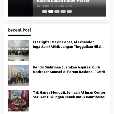
Edison Bukan Kader Partai
U
Di Politik
|
8 Juni 2026
Di 
Recent Post
Era Digital Makin Cepat, Alexsander
Ingatkan KAHMI: Jangan Tinggalkan Nilai
HMI
Hendri Sudirman Suarakan Aspirasi Guru
Madrasah Sumsel di Forum Nasional PGMNI
Tak Hanya Mengaji, Jemaah Al Iman Center
Serukan Dukungan Penuh untuk Kamtibmas