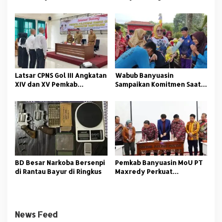
Bekali Nelayan Sungsang
Anti Korupsi
dengan Pelatihan Alat
Tangkap
Latsar CPNS Gol III Angkatan
Wabub Banyuasin
XIV dan XV Pemkab
Sampaikan Komitmen Saat
Banyuasin Resmi Dimulai
Peringati Hari Guru
Nasional
BD Besar Narkoba Bersenpi
Pemkab Banyuasin MoU PT
di Rantau Bayur di Ringkus
Maxredy Perkuat
Pengembangan
Infrastruktur
News Feed