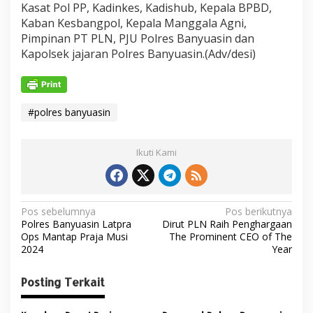
Kasat Pol PP, Kadinkes, Kadishub, Kepala BPBD,
Kaban Kesbangpol, Kepala Manggala Agni,
Pimpinan PT PLN, PJU Polres Banyuasin dan
Kapolsek jajaran Polres Banyuasin.(Adv/desi)
#polres banyuasin
Ikuti Kami
N
Pos sebelumnya
Pos berikutnya
Polres Banyuasin Latpra
Dirut PLN Raih Penghargaan
a
Ops Mantap Praja Musi
The Prominent CEO of The
v
2024
Year
i
Posting Terkait
g
a