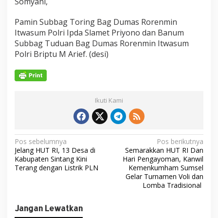
Somyani,
Pamin Subbag Toring Bag Dumas Rorenmin
Itwasum Polri Ipda Slamet Priyono dan Banum
Subbag Tuduan Bag Dumas Rorenmin Itwasum
Polri Briptu M Arief. (desi)
Ikuti Kami
N
Pos sebelumnya
Pos berikutnya
Jelang HUT RI, 13 Desa di
Semarakkan HUT RI Dan
a
Kabupaten Sintang Kini
Hari Pengayoman, Kanwil
v
Terang dengan Listrik PLN
Kemenkumham Sumsel
Gelar Turnamen Voli dan
i
Lomba Tradisional
g
Jangan Lewatkan
a