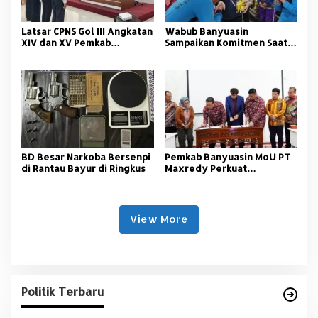
Latsar CPNS Gol III Angkatan
Wabub Banyuasin
XIV dan XV Pemkab
Sampaikan Komitmen Saat
Banyuasin Resmi Dimulai
Peringati Hari Guru
Nasional
BD Besar Narkoba Bersenpi
Pemkab Banyuasin MoU PT
di Rantau Bayur di Ringkus
Maxredy Perkuat
Pengembangan
Infrastruktur
View More
Politik Terbaru