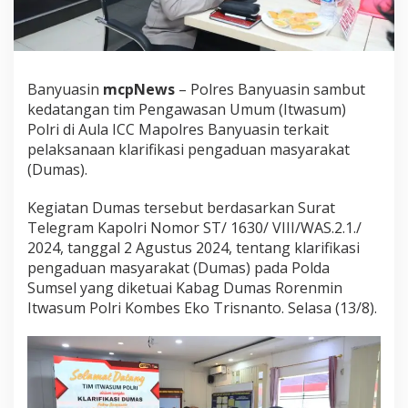
o
l
r
e
s
Banyuasin
mcpNews
– Polres Banyuasin sambut
B
a
kedatangan tim Pengawasan Umum (Itwasum)
n
Polri di Aula ICC Mapolres Banyuasin terkait
y
pelaksanaan klarifikasi pengaduan masyarakat
u
(Dumas).
a
s
i
Kegiatan Dumas tersebut berdasarkan Surat
n
Telegram Kapolri Nomor ST/ 1630/ VIII/WAS.2.1./
D
2024, tanggal 2 Agustus 2024, tentang klarifikasi
i
pengaduan masyarakat (Dumas) pada Polda
k
Sumsel yang diketuai Kabag Dumas Rorenmin
u
n
Itwasum Polri Kombes Eko Trisnanto. Selasa (13/8).
j
u
n
g
i
T