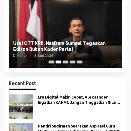
Usai OTT KPK, NasDem Sumsel Tegaskan
D
Edison Bukan Kader Partai
U
Di Politik
|
8 Juni 2026
Di 
Recent Post
Era Digital Makin Cepat, Alexsander
Ingatkan KAHMI: Jangan Tinggalkan Nilai
HMI
Hendri Sudirman Suarakan Aspirasi Guru