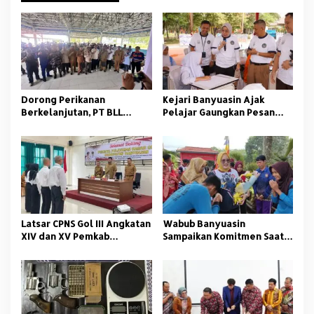
s
i
p
o
s
Dorong Perikanan
Kejari Banyuasin Ajak
Berkelanjutan, PT BLL
Pelajar Gaungkan Pesan
Bekali Nelayan Sungsang
Anti Korupsi
dengan Pelatihan Alat
Tangkap
Latsar CPNS Gol III Angkatan
Wabub Banyuasin
XIV dan XV Pemkab
Sampaikan Komitmen Saat
Banyuasin Resmi Dimulai
Peringati Hari Guru
Nasional