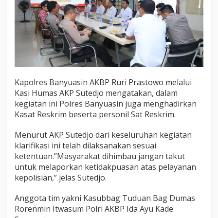
i
m
I
t
w
a
s
u
m
Kapolres Banyuasin AKBP Ruri Prastowo melalui
P
Kasi Humas AKP Sutedjo mengatakan, dalam
o
l
kegiatan ini Polres Banyuasin juga menghadirkan
r
Kasat Reskrim beserta personil Sat Reskrim.
i
Menurut AKP Sutedjo dari keseluruhan kegiatan
klarifikasi ini telah dilaksanakan sesuai
ketentuan.”Masyarakat dihimbau jangan takut
untuk melaporkan ketidakpuasan atas pelayanan
kepolisian,” jelas Sutedjo.
Anggota tim yakni Kasubbag Tuduan Bag Dumas
Rorenmin Itwasum Polri AKBP Ida Ayu Kade