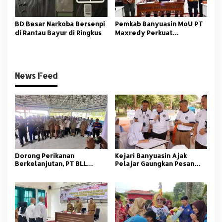
BD Besar Narkoba Bersenpi
Pemkab Banyuasin MoU PT
di Rantau Bayur di Ringkus
Maxredy Perkuat
Pengembangan
Infrastruktur
News Feed
Dorong Perikanan
Kejari Banyuasin Ajak
Berkelanjutan, PT BLL
Pelajar Gaungkan Pesan
Bekali Nelayan Sungsang
Anti Korupsi
dengan Pelatihan Alat
Tangkap