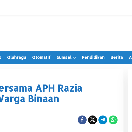
s
Olahraga
Otomatif
Sumsel
Pendidikan
Berita
A
ersama APH Razia
arga Binaan
Irwansyah Terima PAW, Tegaskan
Tetap Hormati Organisasi Partai
Di Muratara, Politik
|
28 Juni 2026