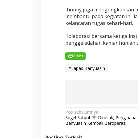
Jhonny juga mengungkapkan te
membantu pada kegiatan ini. ia
kelancaran tugas sehari-hari.
Kolaborasi bersama ketiga inst
penggeledahan kamar hunian wa
#Lapas Banyuasin
N
Pos sebelumnya
Segel Satpol PP Dirusak, Penginap
a
Banyuasin Kembali Beroperasi
v
Posting Terkait