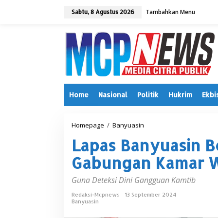
L
Tambahkan Menu
e
Sabtu, 8 Agustus 2026
w
a
t
i
k
e
k
o
n
Home
Nasional
Politik
Hukrim
Ekbi
t
e
n
Homepage
/
Banyuasin
L
a
Lapas Banyuasin B
p
a
Gabungan Kamar W
s
B
a
Guna Deteksi Dini Gangguan Kamtib
n
y
Redaksi-Mcpnews
13 September 2024
Banyuasin
u
a