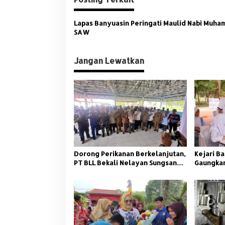
i
g
Lapas Banyuasin Peringati Maulid Nabi Muh
a
SAW
s
i
Jangan Lewatkan
p
o
s
Dorong Perikanan Berkelanjutan,
Kejari Ba
PT BLL Bekali Nelayan Sungsang
Gaungkan
dengan Pelatihan Alat Tangkap