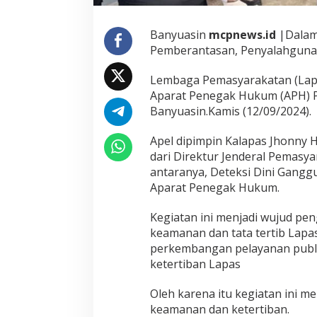
n
K
a
Banyuasin
mcpnews.id
|Dalam
m
Pemberantasan, Penyalahgunaa
a
r
Lembaga Pemasyarakatan (Lapas
W
Aparat Penegak Hukum (APH) P
a
r
Banyuasin.Kamis (12/09/2024).
g
a
Apel dipimpin Kalapas Jhonny
B
dari Direktur Jenderal Pemasy
i
antaranya, Deteksi Dini Gangg
n
a
Aparat Penegak Hukum.
a
n
Kegiatan ini menjadi wujud pe
keamanan dan tata tertib Lapa
perkembangan pelayanan publi
ketertiban Lapas
Oleh karena itu kegiatan ini m
keamanan dan ketertiban.