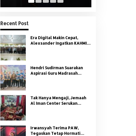
Recent Post
Era Digital Makin Cepat,
Alexsander Ingatkan KAHMI:
Jangan Tinggalkan Nilai HMI
Hendri Sudirman Suarakan
Aspirasi Guru Madrasah
Sumsel di Forum Nasional
PGMNI
Tak Hanya Mengaji, Jemaah
Al Iman Center Serukan
Dukungan Penuh untuk
Kamtibmas
Irwansyah Terima PAW,
Tegaskan Tetap Hormati