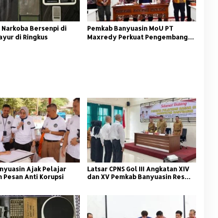
 Narkoba Bersenpi di
Pemkab Banyuasin MoU PT
ayur di Ringkus
Maxredy Perkuat Pengembangan
Infrastruktur
nyuasin Ajak Pelajar
Latsar CPNS Gol III Angkatan XIV
 Pesan Anti Korupsi
dan XV Pemkab Banyuasin Resmi
Dimulai