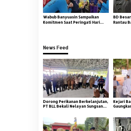
Wabub Banyuasin Sampaikan
BD Besar
Komitmen Saat Peringati Hari
Rantau B
Guru Nasional
News Feed
Dorong Perikanan Berkelanjutan,
Kejari Ba
PT BLL Bekali Nelayan Sungsang
Gaungkan
dengan Pelatihan Alat Tangkap