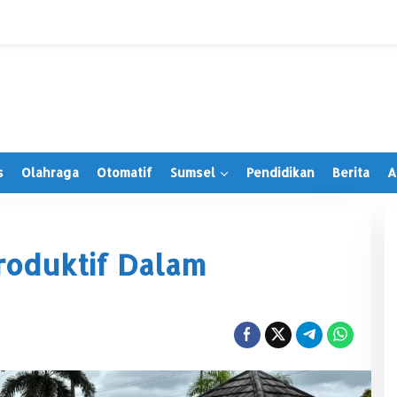
s
Olahraga
Otomatif
Sumsel
Pendidikan
Berita
A
roduktif Dalam
Irwansyah Terima PAW, Tegaskan
Tetap Hormati Organisasi Partai
Di Muratara, Politik
|
28 Juni 2026