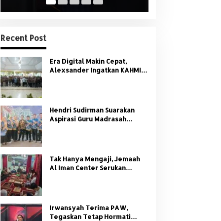
Recent Post
Era Digital Makin Cepat,
Alexsander Ingatkan KAHMI:
Jangan Tinggalkan Nilai HMI
Hendri Sudirman Suarakan
Aspirasi Guru Madrasah
Sumsel di Forum Nasional
PGMNI
Tak Hanya Mengaji, Jemaah
Al Iman Center Serukan
Dukungan Penuh untuk
Kamtibmas
Irwansyah Terima PAW,
Tegaskan Tetap Hormati