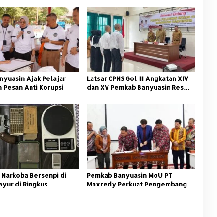
nyuasin Ajak Pelajar
Latsar CPNS Gol III Angkatan XIV
 Pesan Anti Korupsi
dan XV Pemkab Banyuasin Resmi
Dimulai
 Narkoba Bersenpi di
Pemkab Banyuasin MoU PT
ayur di Ringkus
Maxredy Perkuat Pengembangan
Infrastruktur