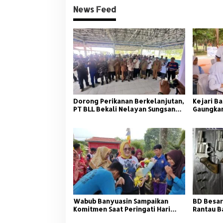
News Feed
Dorong Perikanan Berkelanjutan,
Kejari Ba
PT BLL Bekali Nelayan Sungsang
Gaungkan
dengan Pelatihan Alat Tangkap
Wabub Banyuasin Sampaikan
BD Besar
Komitmen Saat Peringati Hari
Rantau B
Guru Nasional