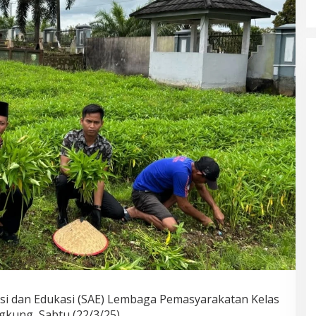
lasi dan Edukasi (SAE) Lembaga Pemasyarakatan Kelas
kung, Sabtu (22/3/25).