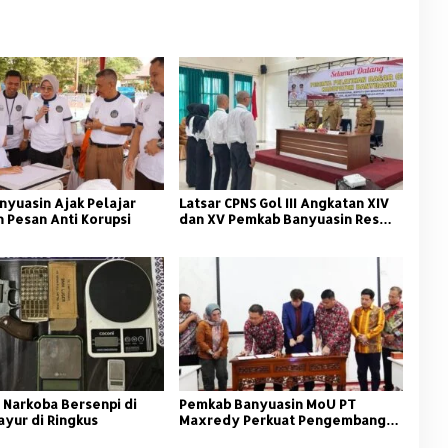
nyuasin Ajak Pelajar
Latsar CPNS Gol III Angkatan XIV
 Pesan Anti Korupsi
dan XV Pemkab Banyuasin Resmi
Dimulai
 Narkoba Bersenpi di
Pemkab Banyuasin MoU PT
ayur di Ringkus
Maxredy Perkuat Pengembangan
Infrastruktur