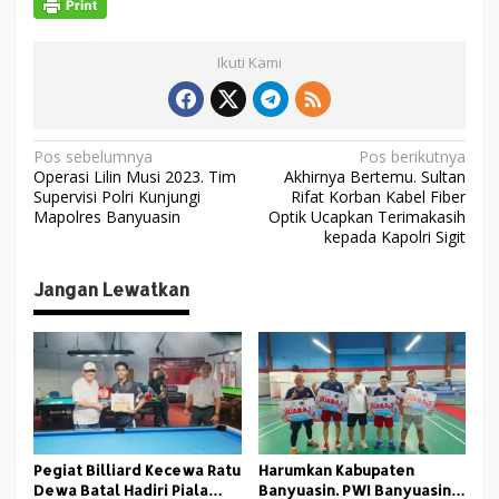
Ikuti Kami
N
Pos sebelumnya
Pos berikutnya
Operasi Lilin Musi 2023. Tim
Akhirnya Bertemu. Sultan
a
Supervisi Polri Kunjungi
Rifat Korban Kabel Fiber
v
Mapolres Banyuasin
Optik Ucapkan Terimakasih
kepada Kapolri Sigit
i
g
Jangan Lewatkan
a
s
i
p
o
s
Pegiat Billiard Kecewa Ratu
Harumkan Kabupaten
Dewa Batal Hadiri Piala
Banyuasin. PWI Banyuasin