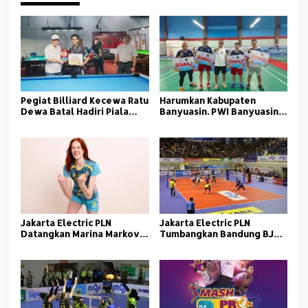
Pegiat Billiard Kecewa Ratu
Harumkan Kabupaten
Dewa Batal Hadiri Piala
Banyuasin. PWI Banyuasin
KONI Palembang 2025
Lolos Seleksi Porwanas
Kalimantan Selatan
Jakarta Electric PLN
Jakarta Electric PLN
Datangkan Marina Markova,
Tumbangkan Bandung BJB
Perkuat Lini Serang
Tandamata