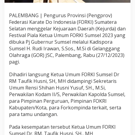
O
R
K
PALEMBANG | Pengurus Provinsi (Pengprov)
I
Federasi Karate Do Indonesia (FORKI) Sumatera
S
Selatan menggelar Kejuaraan Daerah (Kejurda) dan
u
Festival Piala Ketua Umum FORKI Sumsel 2023 yang
m
s
dibuka Pj Gubernur Sumsel melalui Kadispora
e
Sumsel H. Rudi Irawan, S.Sos., M.Si di Gelanggang
l
Olahraga (GOR) JSC, Palembang, Rabu (27/12/2023)
D
pagi.
i
i
k
Dihadiri langsung Ketua Umum FORKI Sumsel Dr
u
RM Taufik Husni, SH, MH didampingi Sekretaris
t
Umum Rensi Shihan Husni Yusuf, SH., M.Si,
i
Perwakilan Kodam II/S, Perwakilan Kapolda Sumsel,
R
i
para Pimpinan Perguruan, Pimpinan FOKRI
b
Kabupaten/Kota, para Forkompinda terkait, serta
u
para tamu undangan.
a
n
Pada kesempatan tersebut Ketua Umum FORKI
A
t
Sumsel Dr. RM. Taufik Husni, SH., MH