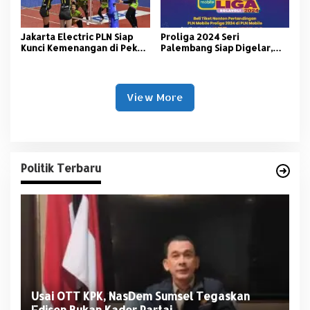
Jakarta Electric PLN Siap
Proliga 2024 Seri
Kunci Kemenangan di Pekan
Palembang Siap Digelar,
Ketiga Proliga 2024 Seri
Begini Cara Dapatkan Tiket
Palembang
di Aplikasi PLN Mobile
View More
Politik Terbaru
Usai OTT KPK, NasDem Sumsel Tegaskan
D
Edison Bukan Kader Partai
U