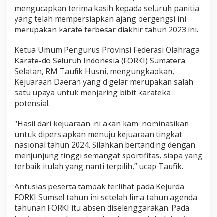
l
mengucapkan terima kasih kepada seluruh panitia
e
yang telah mempersiapkan ajang bergengsi ini
t
merupakan karate terbesar diakhir tahun 2023 ini.
K
a
r
Ketua Umum Pengurus Provinsi Federasi Olahraga
a
Karate-do Seluruh Indonesia (FORKI) Sumatera
t
Selatan, RM Taufik Husni, mengungkapkan,
e
Kejuaraan Daerah yang digelar merupakan salah
satu upaya untuk menjaring bibit karateka
potensial.
“Hasil dari kejuaraan ini akan kami nominasikan
untuk dipersiapkan menuju kejuaraan tingkat
nasional tahun 2024. Silahkan bertanding dengan
menjunjung tinggi semangat sportifitas, siapa yang
terbaik itulah yang nanti terpilih,” ucap Taufik.
Antusias peserta tampak terlihat pada Kejurda
FORKI Sumsel tahun ini setelah lima tahun agenda
tahunan FORKI itu absen diselenggarakan. Pada