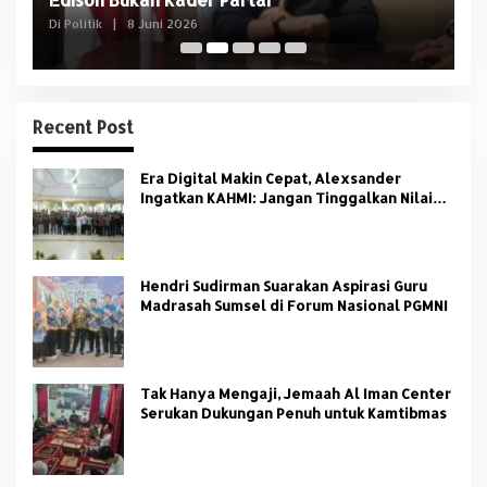
Di Politik
|
8 Juni 2026
Di 
Recent Post
Era Digital Makin Cepat, Alexsander
Ingatkan KAHMI: Jangan Tinggalkan Nilai
HMI
Hendri Sudirman Suarakan Aspirasi Guru
Madrasah Sumsel di Forum Nasional PGMNI
Tak Hanya Mengaji, Jemaah Al Iman Center
Serukan Dukungan Penuh untuk Kamtibmas