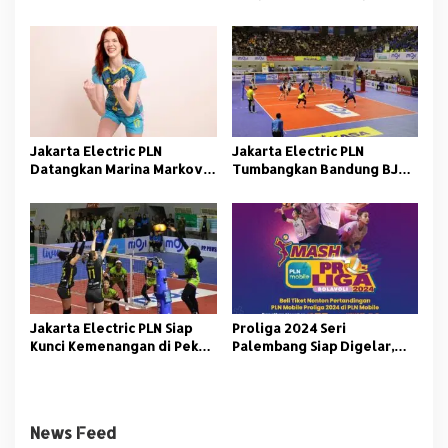
KONI Palembang 2025
Lolos Seleksi Porwanas
Kalimantan Selatan
Jakarta Electric PLN
Jakarta Electric PLN
Datangkan Marina Markova,
Tumbangkan Bandung BJB
Perkuat Lini Serang
Tandamata
Jakarta Electric PLN Siap
Proliga 2024 Seri
Kunci Kemenangan di Pekan
Palembang Siap Digelar,
Ketiga Proliga 2024 Seri
Begini Cara Dapatkan Tiket
Palembang
di Aplikasi PLN Mobile
News Feed