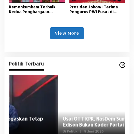
Kemenkumham Terbaik
Presiden Jokowi Terima
Kedua Penghargaan
Pengurus PWI Pusat di
Germas Award 2023
Istana Merdeka
View More
Politik Terbaru
Usai OTT KPK, NasDem Sumsel Tegaskan
D
Edison Bukan Kader Partai
U
Di Politik
|
8 Juni 2026
Di 