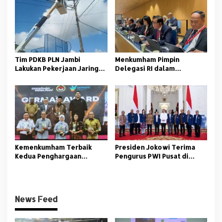
Tim PDKB PLN Jambi
Menkumham Pimpin
Lakukan Pekerjaan Jaringan
Delegasi RI dalam
Baru Tanpa Padam
Konferensi Diplomatik di
WIPO Jenewa
Kemenkumham Terbaik
Presiden Jokowi Terima
Kedua Penghargaan
Pengurus PWI Pusat di
Germas Award 2023
Istana Merdeka
News Feed