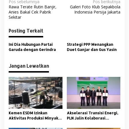
N
Pos sebelumnya
Pos berikutnya
Rawa Terate Rutin Banjir,
Galeri Foto Klub Sepakbola
a
Anies Bakal Cek Pabrik
Indonesia Persija Jakarta
v
Sekitar
i
Posting Terkait
g
a
Ini Dia Hubungan Partai
Strategi PPP Menangkan
s
Garuda dengan Gerindra
Duet Ganjar dan Gus Yasin
i
p
Jangan Lewatkan
o
s
Kemen ESDM Izinkan
Akselerasi Transisi Energi,
Aktivitas Produksi Minyak
PLN Jalin Kolaborasi
Bumi Sumur Tua di MUBA
Manfaatkan Green
Ammonia untuk PLTU