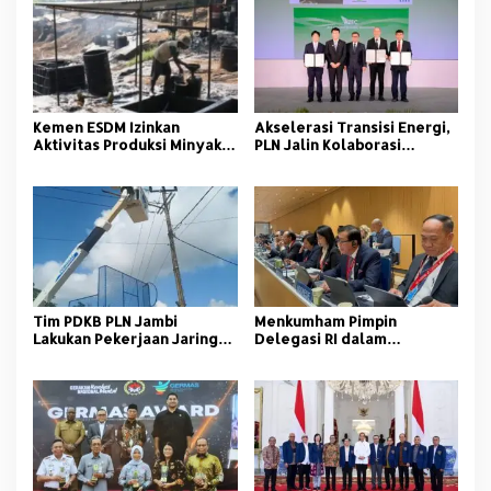
Kemen ESDM Izinkan
Akselerasi Transisi Energi,
Aktivitas Produksi Minyak
PLN Jalin Kolaborasi
Bumi Sumur Tua di MUBA
Manfaatkan Green
Ammonia untuk PLTU
Tim PDKB PLN Jambi
Menkumham Pimpin
Lakukan Pekerjaan Jaringan
Delegasi RI dalam
Baru Tanpa Padam
Konferensi Diplomatik di
WIPO Jenewa