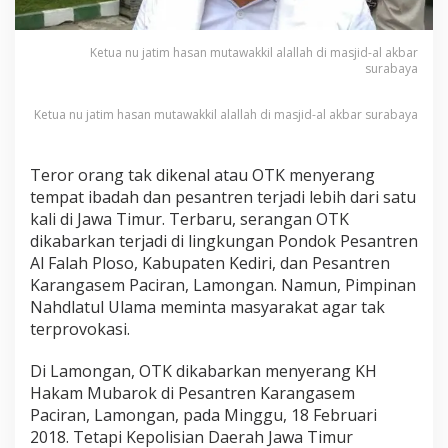
e
r
p
Ketua nu jatim hasan mutawakkil alallah di masjid-al akbar
r
surabaya
o
v
Ketua nu jatim hasan mutawakkil alallah di masjid-al akbar surabaya
o
k
a
Teror orang tak dikenal atau OTK menyerang
s
i
tempat ibadah dan pesantren terjadi lebih dari satu
T
kali di Jawa Timur. Terbaru, serangan OTK
e
dikabarkan terjadi di lingkungan Pondok Pesantren
r
Al Falah Ploso, Kabupaten Kediri, dan Pesantren
o
r
Karangasem Paciran, Lamongan. Namun, Pimpinan
O
Nahdlatul Ulama meminta masyarakat agar tak
r
terprovokasi.
a
n
Di Lamongan, OTK dikabarkan menyerang KH
g
G
Hakam Mubarok di Pesantren Karangasem
i
Paciran, Lamongan, pada Minggu, 18 Februari
l
2018. Tetapi Kepolisian Daerah Jawa Timur
a