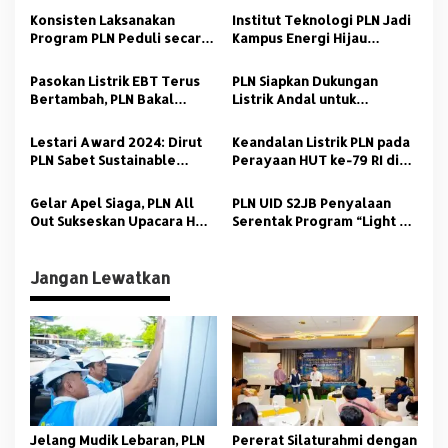
s
Konsisten Laksanakan
Institut Teknologi PLN Jadi
Program PLN Peduli secara
Kampus Energi Hijau
i
Optimal, PLN UID S2JB Raih
Pertama di Jakarta dengan
p
Anugerah CSR Terbaik dari
Pemanfaatan REC
Pasokan Listrik EBT Terus
PLN Siapkan Dukungan
AMSI Sumsel
Bertambah, PLN Bakal
Listrik Andal untuk
o
Operasikan PLTA Jatigede
Indonesia–Africa Forum
s
110 MW
ke–2 di Bali
Lestari Award 2024: Dirut
Keandalan Listrik PLN pada
PLN Sabet Sustainable
Perayaan HUT ke-79 RI di
Leader of The Year in
IKN Diapresiasi Berbagai
Energy Transition
Kalangan
Gelar Apel Siaga, PLN All
PLN UID S2JB Penyalaan
Out Sukseskan Upacara HUT
Serentak Program “Light Up
RI-79 di IKN Sabtu Esok
The Dream” untuk
Masyarakat Kurang Mampu
Jangan Lewatkan
Jelang Mudik Lebaran, PLN
Pererat Silaturahmi dengan