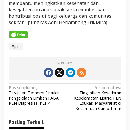
membantu meningkatkan kesehatan dan
kesejahteraan anak-anak serta memberikan
kontribusi positif bagi keluarga dan komunitas
sekitar”, pungkas Adhi Herlambang. (ril/Mira)
#pln
Ikuti Kami
N
Pos sebelumnya
Pos berikutnya
Terapkan Ekonomi Sirkuler,
Tingkatkan Kesadaran
a
Pengelolaan Limbah FABA
Keselamatan Listrik, PLN
v
PLN Diapresiasi KLHK
Edukasi Masyarakat di
Kecamatan Curup Timur
i
g
Posting Terkait
a