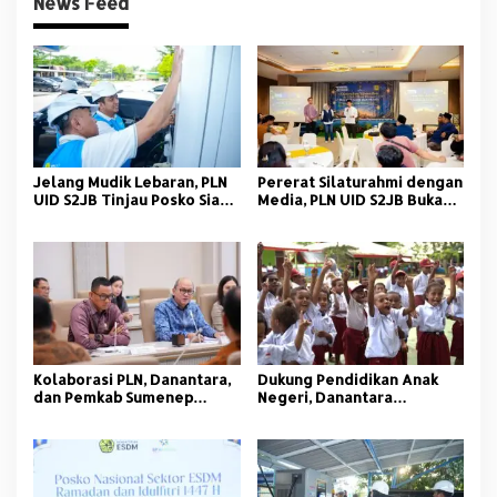
News Feed
Jelang Mudik Lebaran, PLN
Pererat Silaturahmi dengan
UID S2JB Tinjau Posko Siaga
Media, PLN UID S2JB Buka
dan SPKLU
Puasa Bersama FWP Sumsel
Kolaborasi PLN, Danantara,
Dukung Pendidikan Anak
dan Pemkab Sumenep
Negeri, Danantara
Hadirkan Listrik Bersih
Indonesia dan PLN Bagikan
untuk Wilayah 3T
Ribuan Paket Sekolah