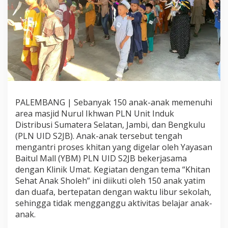
k
,
Y
a
y
a
s
a
n
B
a
PALEMBANG | Sebanyak 150 anak-anak memenuhi
i
area masjid Nurul Ikhwan PLN Unit Induk
t
u
Distribusi Sumatera Selatan, Jambi, dan Bengkulu
l
(PLN UID S2JB). Anak-anak tersebut tengah
M
mengantri proses khitan yang digelar oleh Yayasan
a
Baitul Mall (YBM) PLN UID S2JB bekerjasama
a
dengan Klinik Umat. Kegiatan dengan tema “Khitan
l
P
Sehat Anak Sholeh” ini diikuti oleh 150 anak yatim
L
dan duafa, bertepatan dengan waktu libur sekolah,
N
sehingga tidak mengganggu aktivitas belajar anak-
U
anak.
I
D