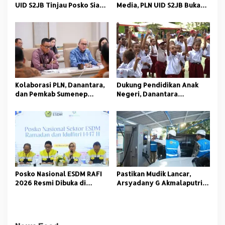
UID S2JB Tinjau Posko Siaga
Media, PLN UID S2JB Buka
dan SPKLU
Puasa Bersama FWP Sumsel
Kolaborasi PLN, Danantara,
Dukung Pendidikan Anak
dan Pemkab Sumenep
Negeri, Danantara
Hadirkan Listrik Bersih
Indonesia dan PLN Bagikan
untuk Wilayah 3T
Ribuan Paket Sekolah
Posko Nasional ESDM RAFI
Pastikan Mudik Lancar,
2026 Resmi Dibuka di
Arsyadany G Akmalaputri
Jakarta
Tinjau Listrik dan SPKLU di
Palembang