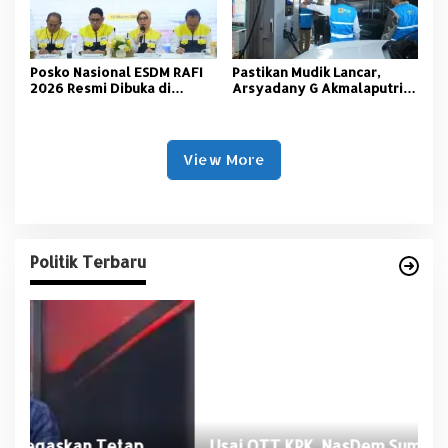
Posko Nasional ESDM RAFI
Pastikan Mudik Lancar,
2026 Resmi Dibuka di
Arsyadany G Akmalaputri
Jakarta
Tinjau Listrik dan SPKLU di
Palembang
View More
Politik Terbaru
Usai OTT KPK, NasDem Sumsel Tegaskan
D