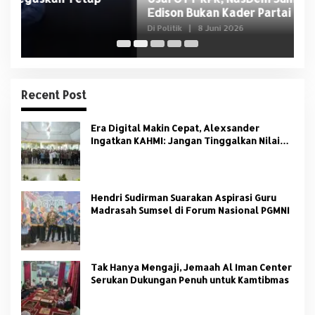
Edison Bukan Kader Partai
U
Di Politik
|
8 Juni 2026
Di 
Recent Post
Era Digital Makin Cepat, Alexsander
Ingatkan KAHMI: Jangan Tinggalkan Nilai
HMI
Hendri Sudirman Suarakan Aspirasi Guru
Madrasah Sumsel di Forum Nasional PGMNI
Tak Hanya Mengaji, Jemaah Al Iman Center
Serukan Dukungan Penuh untuk Kamtibmas