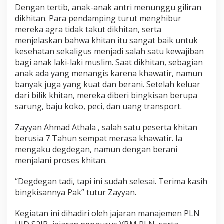
S
Dengan tertib, anak-anak antri menunggu giliran
2
dikhitan. Para pendamping turut menghibur
J
mereka agra tidak takut dikhitan, serta
B
menjelaskan bahwa khitan itu sangat baik untuk
G
e
kesehatan sekaligus menjadi salah satu kewajiban
l
bagi anak laki-laki muslim. Saat dikhitan, sebagian
a
anak ada yang menangis karena khawatir, namun
r
banyak juga yang kuat dan berani. Setelah keluar
K
dari bilik khitan, mereka diberi bingkisan berupa
h
i
sarung, baju koko, peci, dan uang transport.
t
a
Zayyan Ahmad Athala , salah satu peserta khitan
n
berusia 7 Tahun sempat merasa khawatir. Ia
a
mengaku degdegan, namun dengan berani
n
M
menjalani proses khitan.
a
s
“Degdegan tadi, tapi ini sudah selesai. Terima kasih
a
bingkisannya Pak” tutur Zayyan.
l
Kegiatan ini dihadiri oleh jajaran manajemen PLN