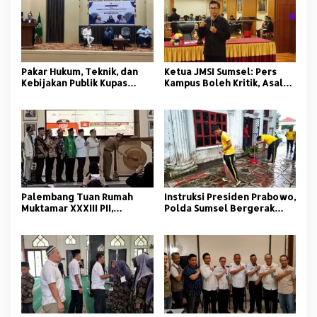
Pakar Hukum, Teknik, dan
Ketua JMSI Sumsel: Pers
Kebijakan Publik Kupas
Kampus Boleh Kritik, Asal
Tuntas Polemik Kolam
Beretika
Retensi di Palembang
Palembang Tuan Rumah
Instruksi Presiden Prabowo,
Muktamar XXXIII PII,
Polda Sumsel Bergerak
Momentum Kaderisasi
Jaga Lingkungan dan
Pelajar Islam
Kamtibmas