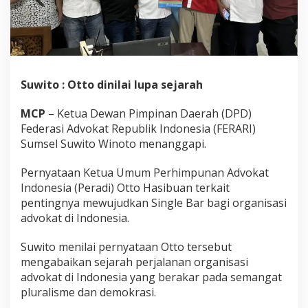
m
e
O
r
g
a
n
Suwito : Otto dinilai lupa sejarah
i
s
MCP
– Ketua Dewan Pimpinan Daerah (DPD)
a
Federasi Advokat Republik Indonesia (FERARI)
s
i
Sumsel Suwito Winoto menanggapi.
A
d
Pernyataan Ketua Umum Perhimpunan Advokat
v
Indonesia (Peradi) Otto Hasibuan terkait
o
pentingnya mewujudkan Single Bar bagi organisasi
k
a
advokat di Indonesia.
t
Suwito menilai pernyataan Otto tersebut
mengabaikan sejarah perjalanan organisasi
advokat di Indonesia yang berakar pada semangat
pluralisme dan demokrasi.