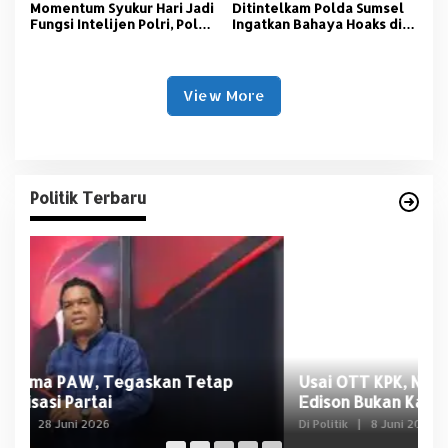
Momentum Syukur Hari Jadi
‎Ditintelkam Polda Sumsel
Fungsi Intelijen Polri, Polda
Ingatkan Bahaya Hoaks di
Sumsel Santuni Anak Panti
Tengah Ancaman Bencana
Asuhan
Alam
View More
Politik Terbaru
Usai OTT KPK, NasDem Sumsel Tegaskan
D
Edison Bukan Kader Partai
U
Di Politik
|
8 Juni 2026
Di 