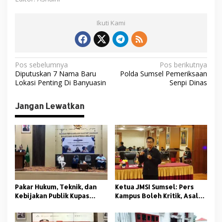
Ikuti Kami
N
Pos sebelumnya
Pos berikutnya
Diputuskan 7 Nama Baru
Polda Sumsel Pemeriksaan
a
Lokasi Penting Di Banyuasin
Senpi Dinas
v
i
Jangan Lewatkan
g
a
s
i
p
Pakar Hukum, Teknik, dan
Ketua JMSI Sumsel: Pers
o
Kebijakan Publik Kupas
Kampus Boleh Kritik, Asal
s
Tuntas Polemik Kolam
Beretika
Retensi di Palembang