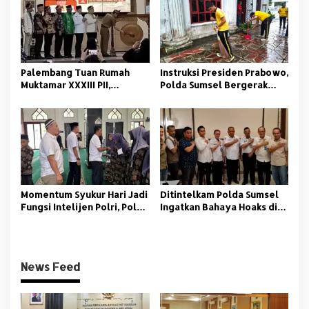
Palembang Tuan Rumah
Instruksi Presiden Prabowo,
Muktamar XXXIII PII,
Polda Sumsel Bergerak
Momentum Kaderisasi
Jaga Lingkungan dan
Pelajar Islam
Kamtibmas
Momentum Syukur Hari Jadi
‎Ditintelkam Polda Sumsel
Fungsi Intelijen Polri, Polda
Ingatkan Bahaya Hoaks di
Sumsel Santuni Anak Panti
Tengah Ancaman Bencana
Asuhan
Alam
News Feed