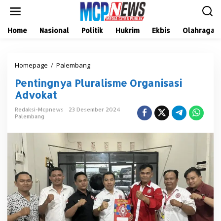
L
e
w
a
Home
Nasional
Politik
Hukrim
Ekbis
Olahraga
t
i
k
Homepage
/
Palembang
P
e
e
k
Pentingnya Pluralisme Organisasi
n
o
t
n
Advokat
i
t
n
e
Redaksi-Mcpnews
23 Desember 2024
Palembang
g
n
n
y
a
P
l
u
r
a
l
i
s