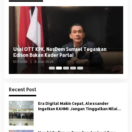
Usai OTT KPK, NasDem Sumsel Tegaskan
D
Edison Bukan Kader Partai
U
Di Politik
|
8 Juni 2026
Di 
Recent Post
Era Digital Makin Cepat, Alexsander
Ingatkan KAHMI: Jangan Tinggalkan Nilai
HMI