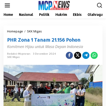
L
e
w
a
Home
Nasional
Politik
Hukrim
Ekbis
Olahraga
t
i
k
Homepage
/
SKK Migas
P
e
H
k
PHR Zona 1 Tanam 21.156 Pohon
R
o
Z
n
Komitmen Hijau untuk Masa Depan Indonesia
o
t
n
e
Redaksi-Mcpnews
3 Desember 2024
a
n
SKK Migas
1
T
a
n
a
m
2
1
.
1
5