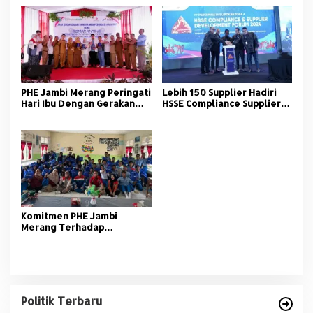
SRMD
PHE Jambi Merang Peringati
Lebih 150 Supplier Hadiri
Hari Ibu Dengan Gerakan
HSSE Compliance Supplier
Peduli Stunting
Development Forum Zona
4
Komitmen PHE Jambi
Merang Terhadap
Pendidikan Generasi Muda
Politik Terbaru