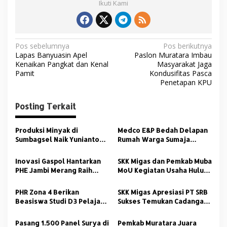
Ikuti Kami
N
Pos sebelumnya
Pos berikutnya
Lapas Banyuasin Apel
Paslon Muratara Imbau
a
Kenaikan Pangkat dan Kenal
Masyarakat Jaga
v
Pamit
Kondusifitas Pasca
Penetapan KPU
i
g
Posting Terkait
a
s
Produksi Minyak di
Medco E&P Bedah Delapan
Sumbagsel Naik Yunianto
Rumah Warga Sumaja
i
Sangat Apresiasi
Makmur
p
Inovasi Gaspol Hantarkan
SKK Migas dan Pemkab Muba
PHE Jambi Merang Raih
MoU Kegiatan Usaha Hulu
o
Penghargaan Tertinggi di
Migas
s
APQO 2025
PHR Zona 4 Berikan
SKK Migas Apresiasi PT SRB
Beasiswa Studi D3 Pelajar
Sukses Temukan Cadangan
Kurang Mampu Berprestasi
Migas Baru di SAS 2
di Wilayah Operasi
Pasang 1.500 Panel Surya di
Pemkab Muratara Juara