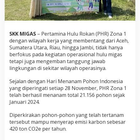
6
P
o
h
o
n
SKK
MIGAS
– Pertamina Hulu Rokan (PHR) Zona 1
dengan wilayah kerja yang membentang dari Aceh,
Sumatera Utara, Riau, hingga Jambi, tidak hanya
berfokus pada kegiatan operasional hulu migas
tetapi juga mengemban tanggung jawab
lingkungan di sekitar wilayah operasinya.
Sejalan dengan Hari Menanam Pohon Indonesia
yang diperingati setiap 28 November, PHR Zona 1
telah berhasil menanam total 21.156 pohon sejak
Januari 2024.
Diperkirakan pohon-pohon yang telah tertanam
tersebut mampu menyerap emisi karbon sebesar
420 ton CO2e per tahun.