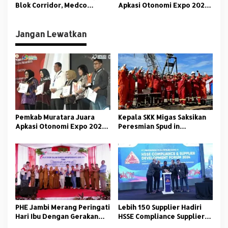
Blok Corridor, Medco
Apkasi Otonomi Expo 2025
Energi Kurangi Emisi 934
Kolaborasi SKK Migas KKKS
Ton CO2e Per Tahun
SRMD
Jangan Lewatkan
Pemkab Muratara Juara
Kepala SKK Migas Saksikan
Apkasi Otonomi Expo 2025
Peresmian Spud in
Kolaborasi SKK Migas KKKS
Pengeboran Sumur SA-3NF
SRMD
PHE Jambi Merang Peringati
Lebih 150 Supplier Hadiri
Hari Ibu Dengan Gerakan
HSSE Compliance Supplier
Peduli Stunting
Development Forum Zona