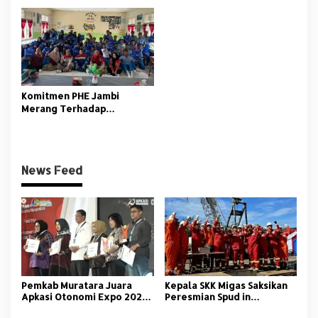
4
Komitmen PHE Jambi
Merang Terhadap
Pendidikan Generasi Muda
News Feed
Pemkab Muratara Juara
Kepala SKK Migas Saksikan
Apkasi Otonomi Expo 2025
Peresmian Spud in
Kolaborasi SKK Migas KKKS
Pengeboran Sumur SA-3NF