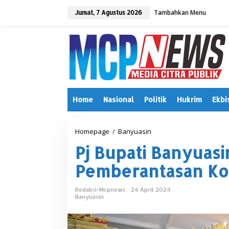
L
Tambahkan Menu
e
Jumat, 7 Agustus 2026
w
a
t
i
k
e
k
o
n
Home
Nasional
Politik
Hukrim
Ekbi
t
e
n
Homepage
/
Banyuasin
P
j
Pj Bupati Banyuas
B
u
Pemberantasan Ko
p
a
t
Redaksi-Mcpnews
24 April 2024
i
Banyuasin
B
a
n