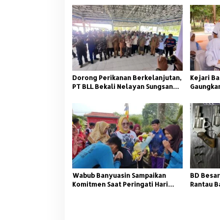
s
i
p
o
s
Dorong Perikanan Berkelanjutan,
Kejari Ba
PT BLL Bekali Nelayan Sungsang
Gaungkan
dengan Pelatihan Alat Tangkap
Wabub Banyuasin Sampaikan
BD Besar
Komitmen Saat Peringati Hari
Rantau B
Guru Nasional