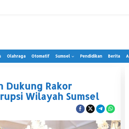
s
Olahraga
Otomatif
Sumsel
Pendidikan
Berita
A
in Dukung Rakor
rupsi Wilayah Sumsel
Irwansyah Terima PAW, Tegaskan
Tetap Hormati Organisasi Partai
Di Muratara, Politik
|
28 Juni 2026