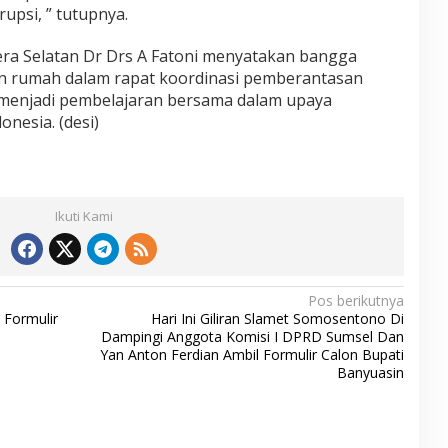
psi, ” tutupnya.
ra Selatan Dr Drs A Fatoni menyatakan bangga
an rumah dalam rapat koordinasi pemberantasan
i menjadi pembelajaran bersama dalam upaya
nesia. (desi)
Ikuti Kami
Pos berikutnya
 Formulir
Hari Ini Giliran Slamet Somosentono Di
Dampingi Anggota Komisi I DPRD Sumsel Dan
Yan Anton Ferdian Ambil Formulir Calon Bupati
Banyuasin