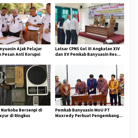
nyuasin Ajak Pelajar
Latsar CPNS Gol III Angkatan XIV
 Pesan Anti Korupsi
dan XV Pemkab Banyuasin Resmi
Dimulai
 Narkoba Bersenpi di
Pemkab Banyuasin MoU PT
ayur di Ringkus
Maxredy Perkuat Pengembangan
Infrastruktur