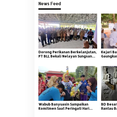
News Feed
Dorong Perikanan Berkelanjutan,
Kejari Ba
PT BLL Bekali Nelayan Sungsang
Gaungkan
dengan Pelatihan Alat Tangkap
Wabub Banyuasin Sampaikan
BD Besar
Komitmen Saat Peringati Hari
Rantau B
Guru Nasional