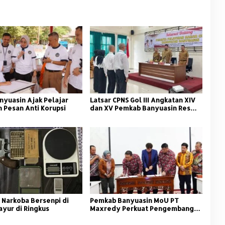
nyuasin Ajak Pelajar
Latsar CPNS Gol III Angkatan XIV
 Pesan Anti Korupsi
dan XV Pemkab Banyuasin Resmi
Dimulai
 Narkoba Bersenpi di
Pemkab Banyuasin MoU PT
ayur di Ringkus
Maxredy Perkuat Pengembangan
Infrastruktur