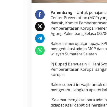
t
a
s
Palembang
– Untuk penajaman
a
Center Preventation (MCP) yan
n
daerah, Komite Pemberantasan
K
Pemberantasan Korupsi Pemerin
o
r
Agung Palembang.Selasa (23/04
u
p
Rakor ini merupakan upaya KPK
s
mengedukasi admin MCP dan admi
i
wilayah Sumatera Selatan.
W
i
l
Pj Bupati Banyuasin H Hani S
a
Pemberantasan Korupsi sangat 
y
korupsi.
a
h
S
Rakor seperti ini wajib untuk d
u
mengetahui langkah apa terkait
m
s
“Selamat mengikuti para admin
e
didapat agar dapat disinergika
l