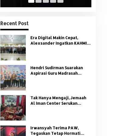
Recent Post
Era Digital Makin Cepat,
Alexsander Ingatkan KAHMI:
Jangan Tinggalkan Nilai HMI
Hendri Sudirman Suarakan
Aspirasi Guru Madrasah
Sumsel di Forum Nasional
PGMNI
Tak Hanya Mengaji, Jemaah
Al Iman Center Serukan
Dukungan Penuh untuk
Kamtibmas
Irwansyah Terima PAW,
Tegaskan Tetap Hormati