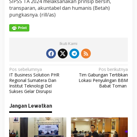
SIPSS TA 2024 melaksanakan prinsip bersih,
transparan, akuntabel dan humanis (Betah)
pungkasnya. (rill/as)
Ikuti Kami
N
Pos sebelumnya
Pos berikutnya
IT Business Solution PHR
Tim Gabungan Tertibkan
a
Regional Sumatera Dan
Lokasi Penyulingan BBM
v
Institut Teknologi Del
Babat Toman
Sukses Gelar Disrupsi
i
g
Jangan Lewatkan
a
s
i