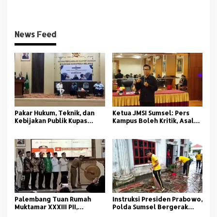
Sumsel Santuni Anak Panti
Tengah Ancaman Bencana
Asuhan
Alam
News Feed
Pakar Hukum, Teknik, dan
Ketua JMSI Sumsel: Pers
Kebijakan Publik Kupas
Kampus Boleh Kritik, Asal
Tuntas Polemik Kolam
Beretika
Retensi di Palembang
Palembang Tuan Rumah
Instruksi Presiden Prabowo,
Muktamar XXXIII PII,
Polda Sumsel Bergerak
Momentum Kaderisasi
Jaga Lingkungan dan