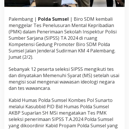
a
S
I
Palembang |
Polda Sumsel
| Biro SDM kembali
P
S
menggelar Tes Penelusuran Mental Kepribadian
S
(PMK) dalam Penerimaan Sekolah Inspektur Polisi
M
Sumber Sarjana (SIPSS) TA 2024 di ruang
e
Kompetensi Gedung Promoter Biro SDM Polda
m
e
Sumsel Jalan Jenderal Sudirman KM 4 Palembang.
n
Jumat (2/2).
u
h
Sebanyak 12 peserta seleksi SIPSS mengikuti tes
i
dan dinyatakan Memenuhi Syarat (MS) setelah usai
S
y
mengisi soal mengenai wawasan ideologi negara
a
dan tes wawancara.
r
a
Kabid Humas Polda Sumsel Kombes Pol Sunarto
t
melalui Kasubbid PID Bid Humas Polda Sumsel
AKBP Suparlan SH MSi mengatakan Tes PMK
seleksi penerimaan SIPSS T.A.2024 Polda Sumsel
yang dikoordinir Kabid Propam Polda Sumsel yang