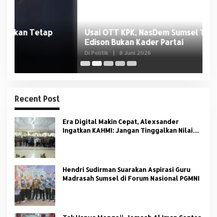
Usai OTT KPK, NasDem Sumsel Tegaskan
D
Edison Bukan Kader Partai
U
Di Politik
|
8 Juni 2026
Di 
Recent Post
Era Digital Makin Cepat, Alexsander
Ingatkan KAHMI: Jangan Tinggalkan Nilai
HMI
Hendri Sudirman Suarakan Aspirasi Guru
Madrasah Sumsel di Forum Nasional PGMNI