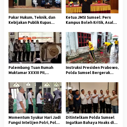
p
o
s
Pakar Hukum, Teknik, dan
Ketua JMSI Sumsel: Pers
Kebijakan Publik Kupas
Kampus Boleh Kritik, Asal
Tuntas Polemik Kolam
Beretika
Retensi di Palembang
Palembang Tuan Rumah
Instruksi Presiden Prabowo,
Muktamar XXXIII PII,
Polda Sumsel Bergerak
Momentum Kaderisasi
Jaga Lingkungan dan
Pelajar Islam
Kamtibmas
Momentum Syukur Hari Jadi
‎Ditintelkam Polda Sumsel
Fungsi Intelijen Polri, Polda
Ingatkan Bahaya Hoaks di