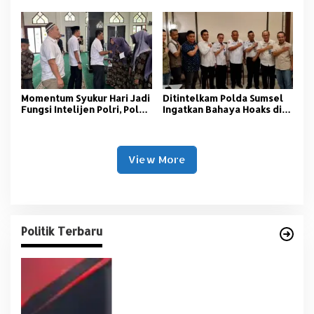
Pelajar Islam
Kamtibmas
Momentum Syukur Hari Jadi
‎Ditintelkam Polda Sumsel
Fungsi Intelijen Polri, Polda
Ingatkan Bahaya Hoaks di
Sumsel Santuni Anak Panti
Tengah Ancaman Bencana
Asuhan
Alam
View More
Politik Terbaru