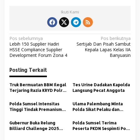
Ikuti Kami
N
Pos sebelumnya
Pos berikutnya
Lebih 150 Supplier Hadiri
Sertijab Dan Pisah Sambut
a
HSSE Compliance Supplier
Kepala Lapas Kelas IIA
v
Development Forum Zona 4
Banyuasin
i
Posting Terkait
g
a
Truk Bermuatan BBM Ilegal
Tes Urine Dadakan Kapolda
s
Terjaring Razia KRYD Polres
Langsung Pecat Anggota
Banyuasin
i
Polda Sumsel Intensitas
Ulama Palembang Minta
p
Tinggi Tindak Premanisme
Polda Sikat Pelaku dan
Kejahatan Jalanan
Beking Premanisme
o
Gubernur Buka Relung
Polda Sumsel Terima
s
Billiard Challenge 2025
Peserta PKDN Sespimti Polri
Kapolda Sumsel Cup
Dikreg Ke 34