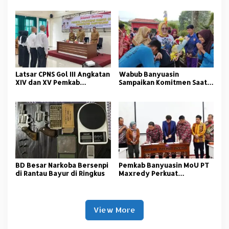
dengan Pelatihan Alat
Tangkap
Latsar CPNS Gol III Angkatan
Wabub Banyuasin
XIV dan XV Pemkab
Sampaikan Komitmen Saat
Banyuasin Resmi Dimulai
Peringati Hari Guru
Nasional
BD Besar Narkoba Bersenpi
Pemkab Banyuasin MoU PT
di Rantau Bayur di Ringkus
Maxredy Perkuat
Pengembangan
Infrastruktur
View More