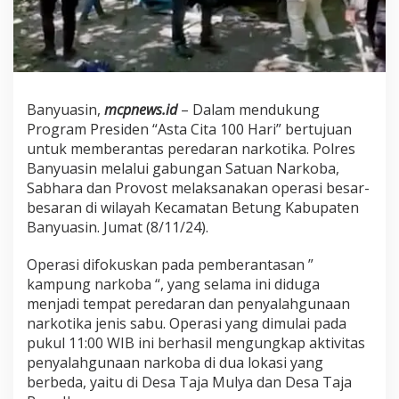
a
n
i
G
e
r
e
Banyuasin,
mcpnews.id
– Dalam mendukung
b
Program Presiden “Asta Cita 100 Hari” bertujuan
e
untuk memberantas peredaran narkotika. Polres
k
Banyuasin melalui gabungan Satuan Narkoba,
K
a
Sabhara dan Provost melaksanakan operasi besar-
m
besaran di wilayah Kecamatan Betung Kabupaten
p
Banyuasin. Jumat (8/11/24).
u
n
Operasi difokuskan pada pemberantasan ”
g
N
kampung narkoba “, yang selama ini diduga
a
menjadi tempat peredaran dan penyalahgunaan
r
narkotika jenis sabu. Operasi yang dimulai pada
k
pukul 11:00 WIB ini berhasil mengungkap aktivitas
o
b
penyalahgunaan narkoba di dua lokasi yang
a
berbeda, yaitu di Desa Taja Mulya dan Desa Taja