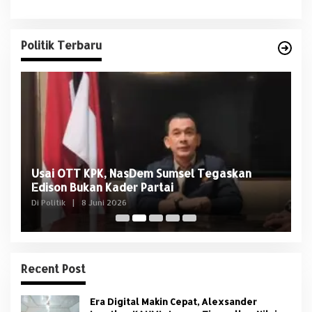
Politik Terbaru
Usai OTT KPK, NasDem Sumsel Tegaskan
D
Edison Bukan Kader Partai
U
Di Politik
|
8 Juni 2026
Di 
Recent Post
Era Digital Makin Cepat, Alexsander