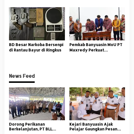
Banyuasin Resmi Dimulai
Peringati Hari Guru
Nasional
BD Besar Narkoba Bersenpi
Pemkab Banyuasin MoU PT
di Rantau Bayur di Ringkus
Maxredy Perkuat
Pengembangan
Infrastruktur
News Feed
Dorong Perikanan
Kejari Banyuasin Ajak
Berkelanjutan, PT BLL
Pelajar Gaungkan Pesan
Bekali Nelayan Sungsang
Anti Korupsi