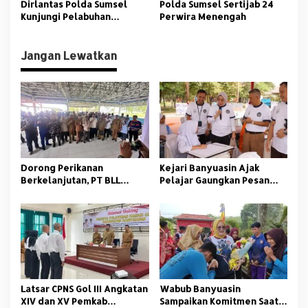
Dirlantas Polda Sumsel
Polda Sumsel Sertijab 24
Kunjungi Pelabuhan
Perwira Menengah
Penyeberangan TAA
Jangan Lewatkan
Dorong Perikanan
Kejari Banyuasin Ajak
Berkelanjutan, PT BLL
Pelajar Gaungkan Pesan
Bekali Nelayan Sungsang
Anti Korupsi
dengan Pelatihan Alat
Tangkap
Latsar CPNS Gol III Angkatan
Wabub Banyuasin
XIV dan XV Pemkab
Sampaikan Komitmen Saat