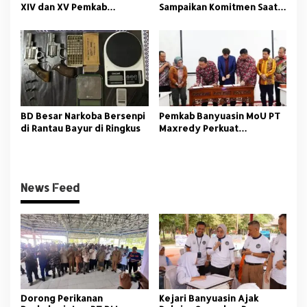
XIV dan XV Pemkab
Sampaikan Komitmen Saat
Banyuasin Resmi Dimulai
Peringati Hari Guru
Nasional
BD Besar Narkoba Bersenpi
Pemkab Banyuasin MoU PT
di Rantau Bayur di Ringkus
Maxredy Perkuat
Pengembangan
Infrastruktur
News Feed
Dorong Perikanan
Kejari Banyuasin Ajak