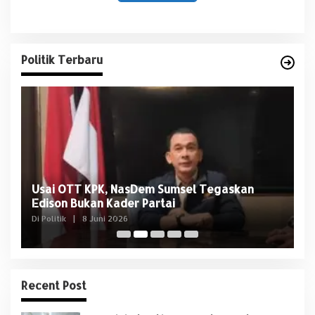
Politik Terbaru
Usai OTT KPK, NasDem Sumsel Tegaskan
D
Edison Bukan Kader Partai
U
Di Politik
|
8 Juni 2026
Di 
Recent Post