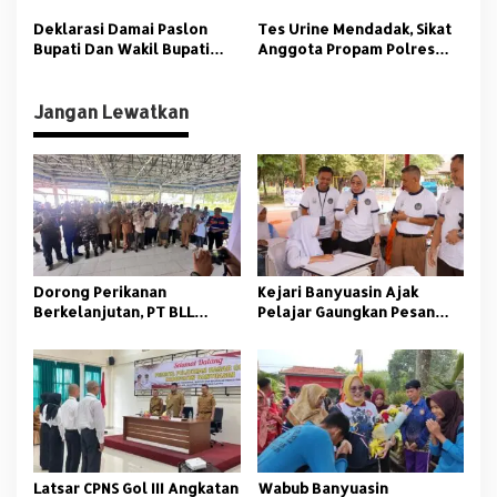
Warga Sumsel
Peduli Stunting
Deklarasi Damai Paslon
Tes Urine Mendadak, Sikat
Bupati Dan Wakil Bupati
Anggota Propam Polres
Banyuasin
Banyuasin Nakal
Jangan Lewatkan
Dorong Perikanan
Kejari Banyuasin Ajak
Berkelanjutan, PT BLL
Pelajar Gaungkan Pesan
Bekali Nelayan Sungsang
Anti Korupsi
dengan Pelatihan Alat
Tangkap
Latsar CPNS Gol III Angkatan
Wabub Banyuasin