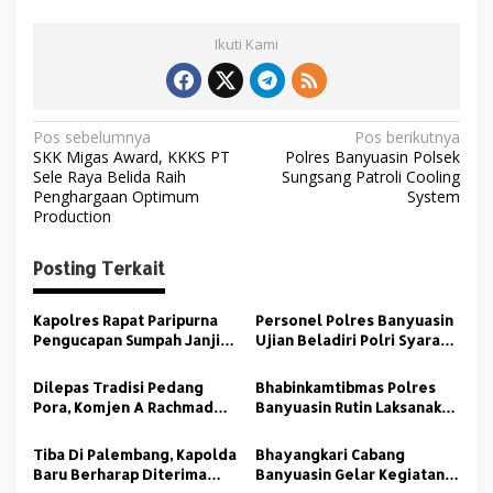
Ikuti Kami
N
Pos sebelumnya
Pos berikutnya
SKK Migas Award, KKKS PT
Polres Banyuasin Polsek
a
Sele Raya Belida Raih
Sungsang Patroli Cooling
v
Penghargaan Optimum
System
Production
i
g
Posting Terkait
a
s
Kapolres Rapat Paripurna
Personel Polres Banyuasin
Pengucapan Sumpah Janji
Ujian Beladiri Polri Syarat
i
Wakil Pimpinan DPRD
Kenaikan Pangkat
p
Banyuasin
Dilepas Tradisi Pedang
Bhabinkamtibmas Polres
Pora, Komjen A Rachmad
Banyuasin Rutin Laksanakan
o
Wibowo dan Istri Tak Kuasa
Cooling System
s
Meneteskan Air Mata
Tiba Di Palembang, Kapolda
Bhayangkari Cabang
Baru Berharap Diterima
Banyuasin Gelar Kegiatan