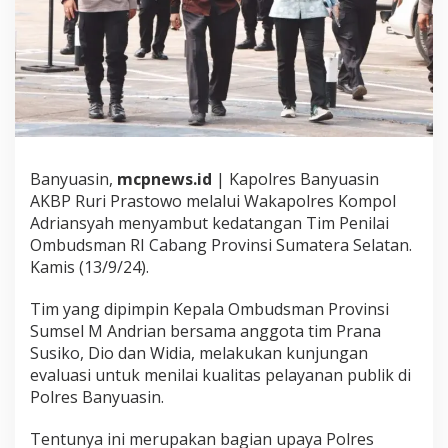
a
t
a
n
g
a
n
T
i
m
Banyuasin,
mcpnews.id
| Kapolres Banyuasin
P
AKBP Ruri Prastowo melalui Wakapolres Kompol
e
Adriansyah menyambut kedatangan Tim Penilai
n
i
Ombudsman RI Cabang Provinsi Sumatera Selatan.
l
Kamis (13/9/24).
a
i
Tim yang dipimpin Kepala Ombudsman Provinsi
O
Sumsel M Andrian bersama anggota tim Prana
m
b
Susiko, Dio dan Widia, melakukan kunjungan
u
evaluasi untuk menilai kualitas pelayanan publik di
d
Polres Banyuasin.
s
m
Tentunya ini merupakan bagian upaya Polres
a