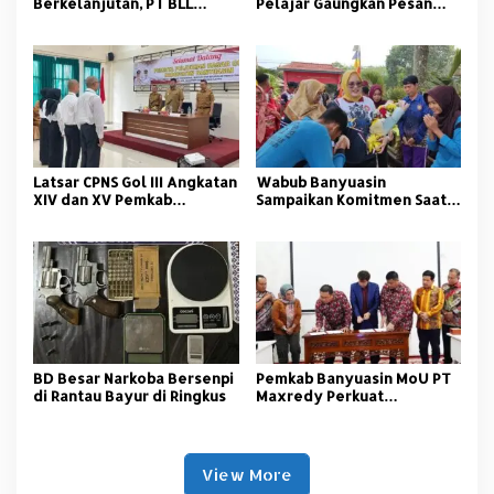
Berkelanjutan, PT BLL
Pelajar Gaungkan Pesan
Bekali Nelayan Sungsang
Anti Korupsi
dengan Pelatihan Alat
Tangkap
Latsar CPNS Gol III Angkatan
Wabub Banyuasin
XIV dan XV Pemkab
Sampaikan Komitmen Saat
Banyuasin Resmi Dimulai
Peringati Hari Guru
Nasional
BD Besar Narkoba Bersenpi
Pemkab Banyuasin MoU PT
di Rantau Bayur di Ringkus
Maxredy Perkuat
Pengembangan
Infrastruktur
View More