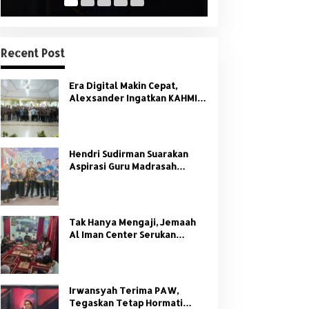
Recent Post
Era Digital Makin Cepat,
Alexsander Ingatkan KAHMI:
Jangan Tinggalkan Nilai HMI
Hendri Sudirman Suarakan
Aspirasi Guru Madrasah
Sumsel di Forum Nasional
PGMNI
Tak Hanya Mengaji, Jemaah
Al Iman Center Serukan
Dukungan Penuh untuk
Kamtibmas
Irwansyah Terima PAW,
Tegaskan Tetap Hormati