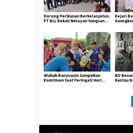
Dorong Perikanan Berkelanjutan,
Kejari Ba
PT BLL Bekali Nelayan Sungsang
Gaungkan
dengan Pelatihan Alat Tangkap
Wabub Banyuasin Sampaikan
BD Besar
Komitmen Saat Peringati Hari
Rantau B
Guru Nasional