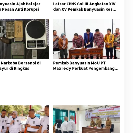
nyuasin Ajak Pelajar
Latsar CPNS Gol III Angkatan XIV
 Pesan Anti Korupsi
dan XV Pemkab Banyuasin Resmi
Dimulai
 Narkoba Bersenpi di
Pemkab Banyuasin MoU PT
ayur di Ringkus
Maxredy Perkuat Pengembangan
Infrastruktur