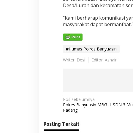
Desa/Lurah dan kecamatan se
“Kami berharap komunikasi yang
masyarakat dapat bermanfaat,
#Humas Polres Banyuasin
Writer: Desi
Editor: Asnaini
N
Pos sebelumnya
Polres Banyuasin MBG di SDN 3 Mu
a
Padang
v
Posting Terkait
i