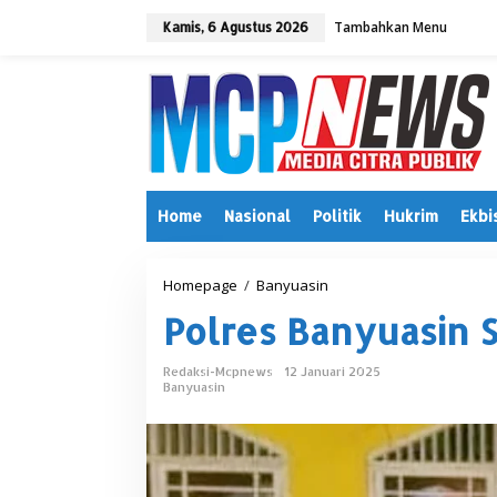
L
Tambahkan Menu
e
Kamis, 6 Agustus 2026
w
a
t
i
k
e
k
o
n
Home
Nasional
Politik
Hukrim
Ekbi
t
e
n
Homepage
/
Banyuasin
P
o
Polres Banyuasin S
l
r
e
Redaksi-Mcpnews
12 Januari 2025
s
Banyuasin
B
a
n
y
u