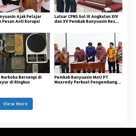
nyuasin Ajak Pelajar
Latsar CPNS Gol III Angkatan XIV
 Pesan Anti Korupsi
dan XV Pemkab Banyuasin Resmi
Dimulai
 Narkoba Bersenpi di
Pemkab Banyuasin MoU PT
ayur di Ringkus
Maxredy Perkuat Pengembangan
Infrastruktur
View More