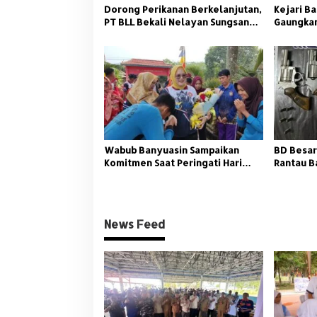
Dorong Perikanan Berkelanjutan,
Kejari Ba
PT BLL Bekali Nelayan Sungsang
Gaungkan
dengan Pelatihan Alat Tangkap
Wabub Banyuasin Sampaikan
BD Besar
Komitmen Saat Peringati Hari
Rantau B
Guru Nasional
News Feed