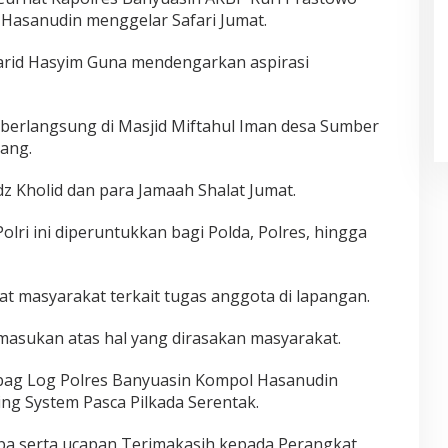
 Hasanudin menggelar Safari Jumat.
arid Hasyim Guna mendengarkan aspirasi
t berlangsung di Masjid Miftahul Iman desa Sumber
ang.
z Kholid dan para Jamaah Shalat Jumat.
ri ini diperuntukkan bagi Polda, Polres, hingga
t masyarakat terkait tugas anggota di lapangan.
asukan atas hal yang dirasakan masyarakat.
bag Log Polres Banyuasin Kompol Hasanudin
g System Pasca Pilkada Serentak.
a serta ucapan Terimakasih kepada Perangkat