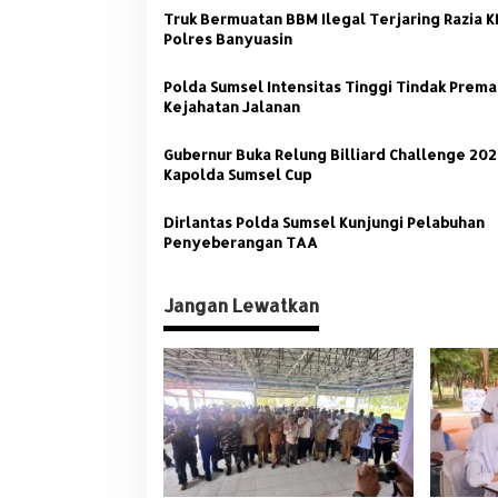
g
Truk Bermuatan BBM Ilegal Terjaring Razia 
a
Polres Banyuasin
s
Polda Sumsel Intensitas Tinggi Tindak Prem
i
Kejahatan Jalanan
p
o
Gubernur Buka Relung Billiard Challenge 20
Kapolda Sumsel Cup
s
Dirlantas Polda Sumsel Kunjungi Pelabuhan
Penyeberangan TAA
Jangan Lewatkan