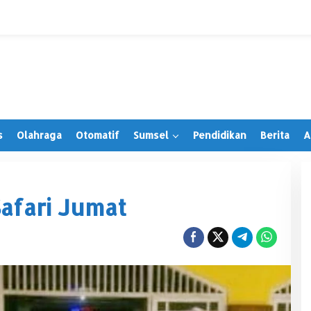
s
Olahraga
Otomatif
Sumsel
Pendidikan
Berita
A
afari Jumat
Irwansyah Terima PAW, Tegaskan
Tetap Hormati Organisasi Partai
Di Muratara, Politik
|
28 Juni 2026