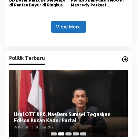
di Rantau Bayur di Ringkus
Maxredy Perkuat
Pengembangan
Infrastruktur
View More
Politik Terbaru
Usai OTT KPK, NasDem Sumsel Tegaskan
D
Edison Bukan Kader Partai
U
Di Politik
|
8 Juni 2026
Di 