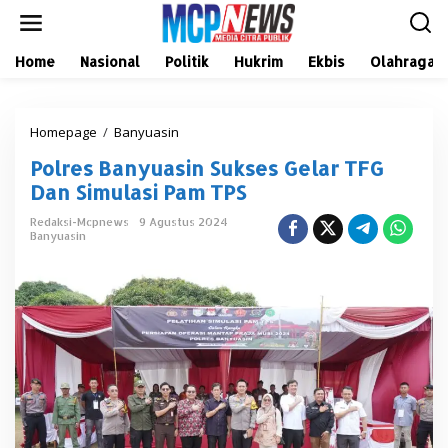
L
e
w
a
Home
Nasional
Politik
Hukrim
Ekbis
Olahraga
t
i
k
Homepage
/
Banyuasin
P
e
o
k
Polres Banyuasin Sukses Gelar TFG
l
o
r
n
Dan Simulasi Pam TPS
e
t
s
e
Redaksi-Mcpnews
9 Agustus 2024
Banyuasin
B
n
a
n
y
u
a
s
i
n
S
u
k