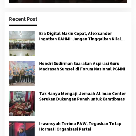
Recent Post
Era Digital Makin Cepat, Alexsander
Ingatkan KAHMI: Jangan Tinggalkan Nilai
HMI
Hendri Sudirman Suarakan Aspirasi Guru
Madrasah Sumsel di Forum Nasional PGMNI
Tak Hanya Mengaji, Jemaah Al Iman Center
Serukan Dukungan Penuh untuk Kamtibmas
Irwansyah Terima PAW, Tegaskan Tetap
Hormati Organisasi Partai