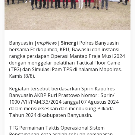
s
e
s
G
e
l
a
r
Banyuasin |
mcpNews
|
Sinergi
Polres Banyuasin
T
bersama Forkopimda, KPU, Bawaslu dan instansi
F
rangka persiapan Operasi Mantap Praja Musi 2024
G
dengan menggelar pelatihan Tactical Floor Game
D
a
(TFG) dan Simulasi Pam TPS di halaman Mapolres.
n
Kamis (8/8).
S
i
Kegiatan tersebut berdasarkan Sprin Kapolres
m
Banyuasin AKBP Ruri Prastowo Nomor : Sprin/
u
l
1000 /VII/PAM.3.3/2024 tanggal 07 Agustus 2024
a
dalam mensukseskan dan mendukung Pilkada
s
Tahun 2024 dikabupaten Banyuasin.
i
P
TFG Permainan Taktis Operasional Sistem
a
m
Pengamanan Kota adalah sebuah pemaparan