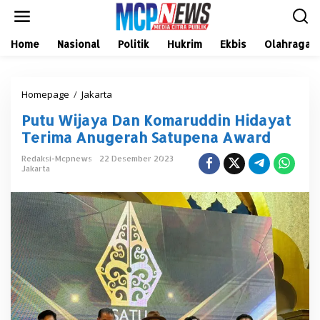
L
e
w
a
Home
Nasional
Politik
Hukrim
Ekbis
Olahraga
t
i
k
Homepage
/
Jakarta
P
e
u
k
Putu Wijaya Dan Komaruddin Hidayat
t
o
u
n
Terima Anugerah Satupena Award
W
t
i
e
Redaksi-Mcpnews
22 Desember 2023
Jakarta
j
n
a
y
a
D
a
n
K
o
m
a
r