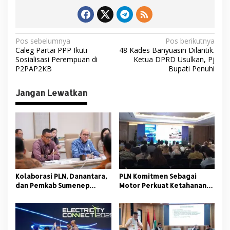
N
Pos sebelumnya
Pos berikutnya
Caleg Partai PPP Ikuti
48 Kades Banyuasin Dilantik.
a
Sosialisasi Perempuan di
Ketua DPRD Usulkan, Pj
v
P2PAP2KB
Bupati Penuhi
i
Jangan Lewatkan
g
a
s
i
p
o
Kolaborasi PLN, Danantara,
PLN Komitmen Sebagai
s
dan Pemkab Sumenep
Motor Perkuat Ketahanan
Hadirkan Listrik Bersih
Energi pada Electricity
untuk Wilayah 3T
Connect 2025