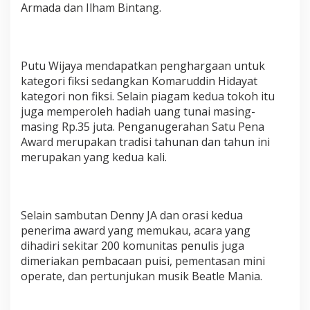
Armada dan Ilham Bintang.
h
S
a
t
u
Putu Wijaya mendapatkan penghargaan untuk
p
kategori fiksi sedangkan Komaruddin Hidayat
e
n
kategori non fiksi. Selain piagam kedua tokoh itu
a
juga memperoleh hadiah uang tunai masing-
A
masing Rp.35 juta. Penganugerahan Satu Pena
w
Award merupakan tradisi tahunan dan tahun ini
a
merupakan yang kedua kali.
r
d
Selain sambutan Denny JA dan orasi kedua
penerima award yang memukau, acara yang
dihadiri sekitar 200 komunitas penulis juga
dimeriakan pembacaan puisi, pementasan mini
operate, dan pertunjukan musik Beatle Mania.