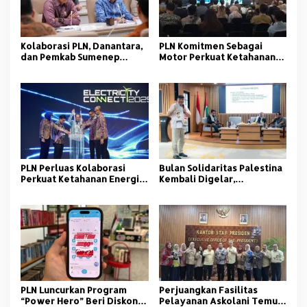
Kolaborasi PLN, Danantara,
PLN Komitmen Sebagai
dan Pemkab Sumenep
Motor Perkuat Ketahanan
Hadirkan Listrik Bersih
Energi pada Electricity
untuk Wilayah 3T
Connect 2025
PLN Perluas Kolaborasi
Bulan Solidaritas Palestina
Perkuat Ketahanan Energi
Kembali Digelar,
di Ajang Electricity
Berjamaah Bangun Kembali
Connect 2025
Gaza
PLN Luncurkan Program
Perjuangkan Fasilitas
“Power Hero” Beri Diskon
Pelayanan Askolani Temui