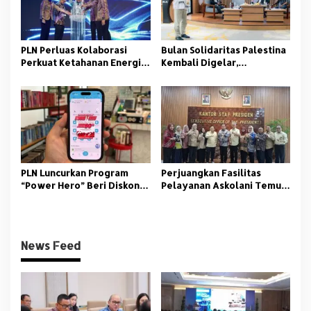
PLN Perluas Kolaborasi
Bulan Solidaritas Palestina
Perkuat Ketahanan Energi
Kembali Digelar,
di Ajang Electricity
Berjamaah Bangun Kembali
Connect 2025
Gaza
PLN Luncurkan Program
Perjuangkan Fasilitas
“Power Hero” Beri Diskon
Pelayanan Askolani Temui
50% Tambah Daya
Kepala Staf Kepresidenan
News Feed