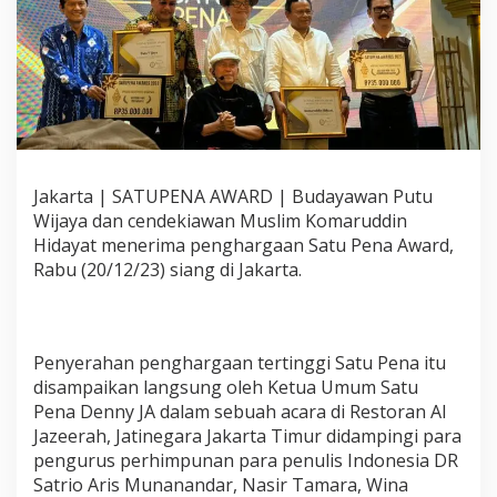
u
d
d
i
n
H
i
d
a
y
Jakarta | SATUPENA AWARD | Budayawan Putu
a
Wijaya dan cendekiawan Muslim Komaruddin
t
Hidayat menerima penghargaan Satu Pena Award,
T
Rabu (20/12/23) siang di Jakarta.
e
r
i
m
a
Penyerahan penghargaan tertinggi Satu Pena itu
A
disampaikan langsung oleh Ketua Umum Satu
n
u
Pena Denny JA dalam sebuah acara di Restoran Al
g
Jazeerah, Jatinegara Jakarta Timur didampingi para
e
pengurus perhimpunan para penulis Indonesia DR
r
Satrio Aris Munanandar, Nasir Tamara, Wina
a