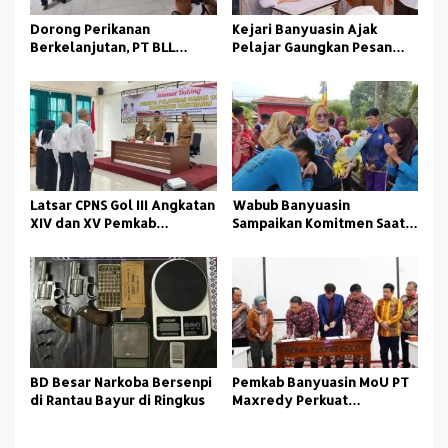
o
Dorong Perikanan
Kejari Banyuasin Ajak
s
Berkelanjutan, PT BLL
Pelajar Gaungkan Pesan
Bekali Nelayan Sungsang
Anti Korupsi
dengan Pelatihan Alat
Tangkap
Latsar CPNS Gol III Angkatan
Wabub Banyuasin
XIV dan XV Pemkab
Sampaikan Komitmen Saat
Banyuasin Resmi Dimulai
Peringati Hari Guru
Nasional
BD Besar Narkoba Bersenpi
Pemkab Banyuasin MoU PT
di Rantau Bayur di Ringkus
Maxredy Perkuat
Pengembangan
Infrastruktur