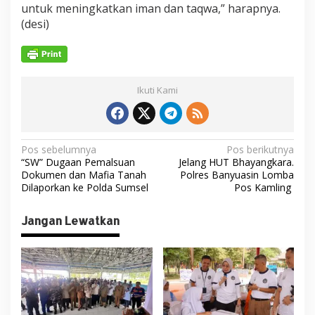
untuk meningkatkan iman dan taqwa,” harapnya.
(desi)
Ikuti Kami
N
Pos sebelumnya
Pos berikutnya
“SW” Dugaan Pemalsuan
Jelang HUT Bhayangkara.
a
Dokumen dan Mafia Tanah
Polres Banyuasin Lomba
v
Dilaporkan ke Polda Sumsel
Pos Kamling
i
Jangan Lewatkan
g
a
s
i
p