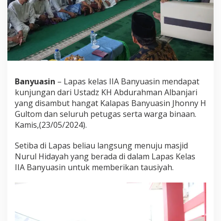
a
n
y
u
a
s
i
n
B
Banyuasin
– Lapas kelas IIA Banyuasin mendapat
e
kunjungan dari Ustadz KH Abdurahman Albanjari
r
s
yang disambut hangat Kalapas Banyuasin Jhonny H
a
Gultom dan seluruh petugas serta warga binaan.
m
Kamis,(23/05/2024).
a
U
Setiba di Lapas beliau langsung menuju masjid
s
t
Nurul Hidayah yang berada di dalam Lapas Kelas
a
IIA Banyuasin untuk memberikan tausiyah.
d
z
A
b
d
u