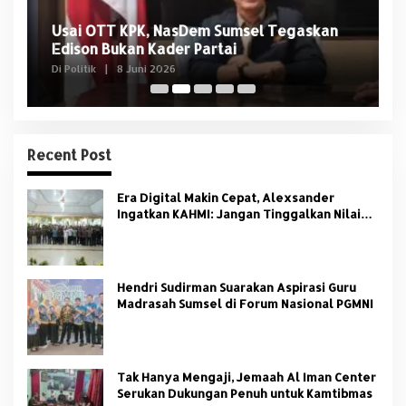
Usai OTT KPK, NasDem Sumsel Tegaskan
D
Edison Bukan Kader Partai
U
Di Politik
|
8 Juni 2026
Di 
Recent Post
Era Digital Makin Cepat, Alexsander
Ingatkan KAHMI: Jangan Tinggalkan Nilai
HMI
Hendri Sudirman Suarakan Aspirasi Guru
Madrasah Sumsel di Forum Nasional PGMNI
Tak Hanya Mengaji, Jemaah Al Iman Center
Serukan Dukungan Penuh untuk Kamtibmas