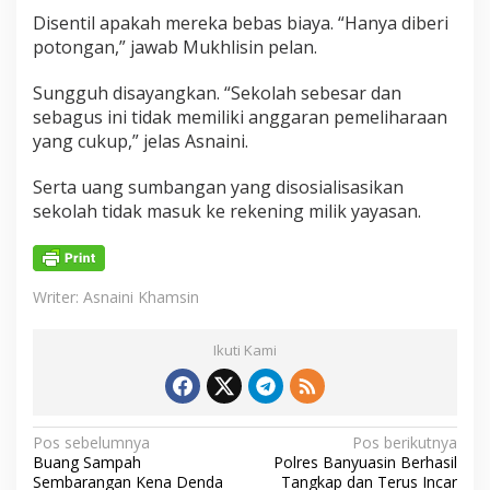
y
Disentil apakah mereka bebas biaya. “Hanya diberi
a
potongan,” jawab Mukhlisin pelan.
s
a
Sungguh disayangkan. “Sekolah sebesar dan
n
sebagus ini tidak memiliki anggaran pemeliharaan
yang cukup,” jelas Asnaini.
Serta uang sumbangan yang disosialisasikan
sekolah tidak masuk ke rekening milik yayasan.
Writer: Asnaini Khamsin
Ikuti Kami
N
Pos sebelumnya
Pos berikutnya
Buang Sampah
Polres Banyuasin Berhasil
a
Sembarangan Kena Denda
Tangkap dan Terus Incar