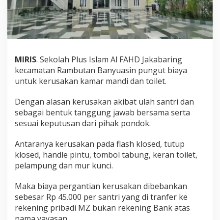
u
n
g
u
t
B
i
MIRIS
. Sekolah Plus Islam Al FAHD Jakabaring
a
kecamatan Rambutan Banyuasin pungut biaya
y
untuk kerusakan kamar mandi dan toilet.
a
K
Dengan alasan kerusakan akibat ulah santri dan
e
r
sebagai bentuk tanggung jawab bersama serta
u
sesuai keputusan dari pihak pondok.
s
a
Antaranya kerusakan pada flash klosed, tutup
k
klosed, handle pintu, tombol tabung, keran toilet,
a
n
pelampung dan mur kunci.
T
o
Maka biaya pergantian kerusakan dibebankan
i
sebesar Rp 45.000 per santri yang di tranfer ke
l
rekening pribadi MZ bukan rekening Bank atas
e
t
nama yayasan.