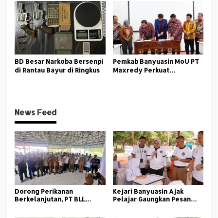
Nasional
BD Besar Narkoba Bersenpi
Pemkab Banyuasin MoU PT
di Rantau Bayur di Ringkus
Maxredy Perkuat
Pengembangan
Infrastruktur
News Feed
Dorong Perikanan
Kejari Banyuasin Ajak
Berkelanjutan, PT BLL
Pelajar Gaungkan Pesan
Bekali Nelayan Sungsang
Anti Korupsi
dengan Pelatihan Alat