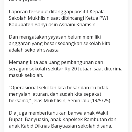
.
G
Laporan tersebut ditanggapi positif Kepala
u
Sekolah Mukhlisin saat dibincangi Ketua PWI
n
Kabupaten Banyuasin Asnaini Khamsin.
a
k
a
Dan mengatakan yayasan belum memiliki
n
anggaran yang besar sedangkan sekolah kita
R
adalah sekolah swasta.
e
k
e
Memang kita ada uang pembangunan dan
n
seragam sekolah sekitar Rp 20 Jutaan saat diterima
i
masuk sekolah.
n
g
“Operasional sekolah kita besar dan itu tidak
B
u
menyalahi aturan, dan sudah kita sepakati
k
bersama,” jelas Mukhlisin, Senin lalu (19/5/25).
a
n
Dia juga memberitahukan bahwa anak Wakil
A
Bupati Banyuasin, anak Kapolsek Rambutan dan
n
Y
anak Kabid Diknas Banyuasian sekolah disana.
a