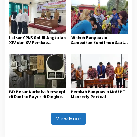
Tangkap
Latsar CPNS Gol III Angkatan
Wabub Banyuasin
XIV dan XV Pemkab
Sampaikan Komitmen Saat
Banyuasin Resmi Dimulai
Peringati Hari Guru
Nasional
BD Besar Narkoba Bersenpi
Pemkab Banyuasin MoU PT
di Rantau Bayur di Ringkus
Maxredy Perkuat
Pengembangan
Infrastruktur
View More