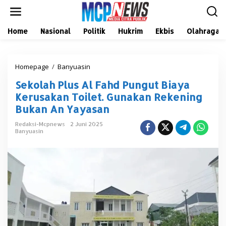
L
e
w
a
Home
Nasional
Politik
Hukrim
Ekbis
Olahraga
t
i
k
Homepage
/
Banyuasin
S
e
e
k
Sekolah Plus Al Fahd Pungut Biaya
k
o
o
n
Kerusakan Toilet. Gunakan Rekening
l
t
Bukan An Yayasan
a
e
h
n
Redaksi-Mcpnews
2 Juni 2025
P
Banyuasin
l
u
s
A
l
F
a
h
d
P