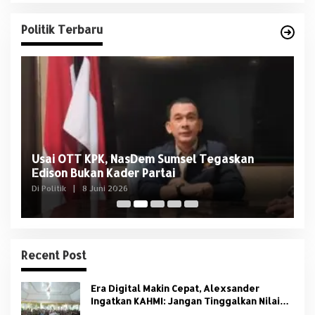
Politik Terbaru
Usai OTT KPK, NasDem Sumsel Tegaskan
D
Edison Bukan Kader Partai
U
Di Politik
|
8 Juni 2026
Di 
Recent Post
Era Digital Makin Cepat, Alexsander
Ingatkan KAHMI: Jangan Tinggalkan Nilai
HMI