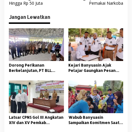
v
Hingga Rp 50 Juta
Pemakai Narkoba
i
Jangan Lewatkan
g
a
s
i
p
o
Dorong Perikanan
Kejari Banyuasin Ajak
s
Berkelanjutan, PT BLL
Pelajar Gaungkan Pesan
Bekali Nelayan Sungsang
Anti Korupsi
dengan Pelatihan Alat
Tangkap
Latsar CPNS Gol III Angkatan
Wabub Banyuasin
XIV dan XV Pemkab
Sampaikan Komitmen Saat
Banyuasin Resmi Dimulai
Peringati Hari Guru