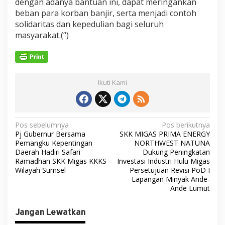
dengan adanya bantuan ini, dapat meringankan
beban para korban banjir, serta menjadi contoh
solidaritas dan kepedulian bagi seluruh
masyarakat.(“)
Ikuti Kami
N
Pos sebelumnya
Pos berikutnya
Pj Gubernur Bersama
SKK MIGAS PRIMA ENERGY
a
Pemangku Kepentingan
NORTHWEST NATUNA
v
Daerah Hadiri Safari
Dukung Peningkatan
Ramadhan SKK Migas KKKS
Investasi Industri Hulu Migas
i
Wilayah Sumsel
Persetujuan Revisi PoD I
Lapangan Minyak Ande-
g
Ande Lumut
a
s
Jangan Lewatkan