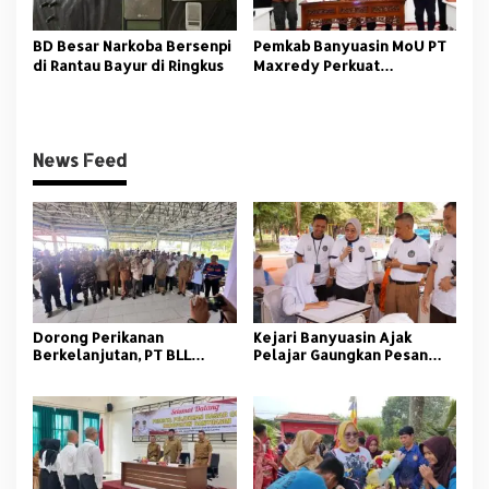
BD Besar Narkoba Bersenpi
Pemkab Banyuasin MoU PT
di Rantau Bayur di Ringkus
Maxredy Perkuat
Pengembangan
Infrastruktur
News Feed
Dorong Perikanan
Kejari Banyuasin Ajak
Berkelanjutan, PT BLL
Pelajar Gaungkan Pesan
Bekali Nelayan Sungsang
Anti Korupsi
dengan Pelatihan Alat
Tangkap