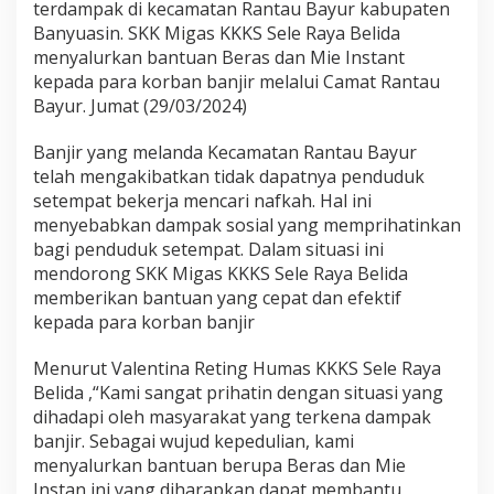
terdampak di kecamatan Rantau Bayur kabupaten
a
B
Banyuasin. SKK Migas KKKS Sele Raya Belida
a
menyalurkan bantuan Beras dan Mie Instant
n
kepada para korban banjir melalui Camat Rantau
j
Bayur. Jumat (29/03/2024)
i
r
D
Banjir yang melanda Kecamatan Rantau Bayur
i
telah mengakibatkan tidak dapatnya penduduk
k
setempat bekerja mencari nafkah. Hal ini
e
menyebabkan dampak sosial yang memprihatinkan
c
bagi penduduk setempat. Dalam situasi ini
a
m
mendorong SKK Migas KKKS Sele Raya Belida
a
memberikan bantuan yang cepat dan efektif
t
kepada para korban banjir
a
n
Menurut Valentina Reting Humas KKKS Sele Raya
R
a
Belida ,“Kami sangat prihatin dengan situasi yang
n
dihadapi oleh masyarakat yang terkena dampak
t
banjir. Sebagai wujud kepedulian, kami
a
menyalurkan bantuan berupa Beras dan Mie
u
B
Instan ini yang diharapkan dapat membantu