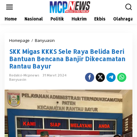
L
e
w
a
Home
Nasional
Politik
Hukrim
Ekbis
Olahraga
t
i
k
Homepage
/
Banyuasin
S
e
K
k
SKK Migas KKKS Sele Raya Belida Beri
K
o
M
n
Bantuan Bencana Banjir Dikecamatan
i
t
Rantau Bayur
g
e
a
n
Redaksi-Mcpnews
31 Maret 2024
s
Banyuasin
K
K
K
S
S
e
l
e
R
a