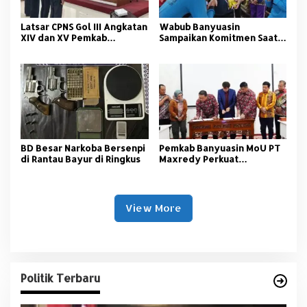
Latsar CPNS Gol III Angkatan
Wabub Banyuasin
XIV dan XV Pemkab
Sampaikan Komitmen Saat
Banyuasin Resmi Dimulai
Peringati Hari Guru
Nasional
BD Besar Narkoba Bersenpi
Pemkab Banyuasin MoU PT
di Rantau Bayur di Ringkus
Maxredy Perkuat
Pengembangan
Infrastruktur
View More
Politik Terbaru