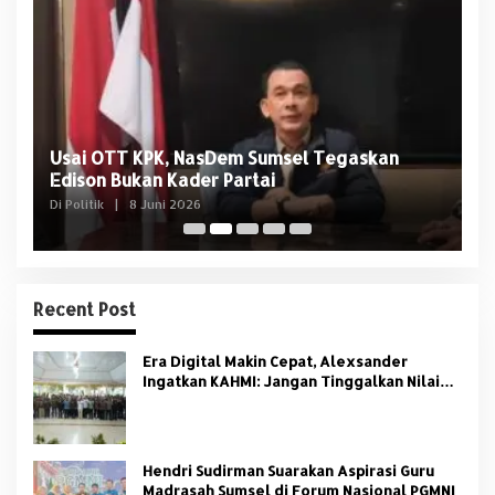
Usai OTT KPK, NasDem Sumsel Tegaskan
D
Edison Bukan Kader Partai
U
Di Politik
|
8 Juni 2026
Di 
Recent Post
Era Digital Makin Cepat, Alexsander
Ingatkan KAHMI: Jangan Tinggalkan Nilai
HMI
Hendri Sudirman Suarakan Aspirasi Guru
Madrasah Sumsel di Forum Nasional PGMNI