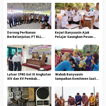
i
p
o
s
Dorong Perikanan
Kejari Banyuasin Ajak
Berkelanjutan, PT BLL
Pelajar Gaungkan Pesan
Bekali Nelayan Sungsang
Anti Korupsi
dengan Pelatihan Alat
Tangkap
Latsar CPNS Gol III Angkatan
Wabub Banyuasin
XIV dan XV Pemkab
Sampaikan Komitmen Saat
Banyuasin Resmi Dimulai
Peringati Hari Guru
Nasional