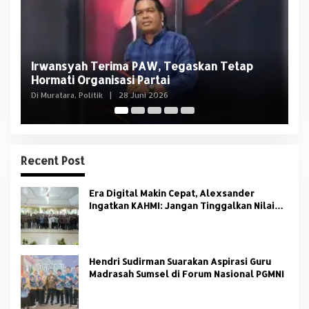
Usai OTT KPK, NasDem Sumsel Tegaskan
D
Edison Bukan Kader Partai
U
Di Politik
|
8 Juni 2026
Di 
Recent Post
Era Digital Makin Cepat, Alexsander
Ingatkan KAHMI: Jangan Tinggalkan Nilai
HMI
Hendri Sudirman Suarakan Aspirasi Guru
Madrasah Sumsel di Forum Nasional PGMNI