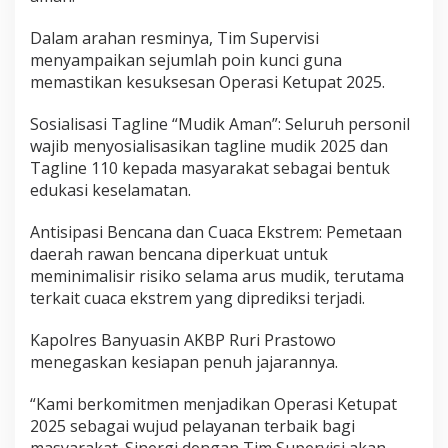
d
i
Dalam arahan resminya, Tim Supervisi
B
menyampaikan sejumlah poin kunci guna
a
memastikan kesuksesan Operasi Ketupat 2025.
n
y
u
Sosialisasi Tagline “Mudik Aman”: Seluruh personil
a
wajib menyosialisasikan tagline mudik 2025 dan
s
Tagline 110 kepada masyarakat sebagai bentuk
i
edukasi keselamatan.
n
Antisipasi Bencana dan Cuaca Ekstrem: Pemetaan
daerah rawan bencana diperkuat untuk
meminimalisir risiko selama arus mudik, terutama
terkait cuaca ekstrem yang diprediksi terjadi.
Kapolres Banyuasin AKBP Ruri Prastowo
menegaskan kesiapan penuh jajarannya.
“Kami berkomitmen menjadikan Operasi Ketupat
2025 sebagai wujud pelayanan terbaik bagi