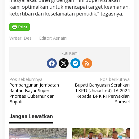
masyarakat. Sinergi dengan Tim Supervisi akan
kami optimalkan untuk mencapai target keamanan,
ketertiban dan keselamatan pemudik,” tegasnya.
Writer: Desi
Editor: Asnaini
Ikuti Kami
N
Pos sebelumnya
Pos berikutnya
Pembangunan Jembatan
Bupati Banyuasin Serahkan
a
Rantau Bayur Super
LKPD (Unaudited) TA 2024
v
Prioritas Gubernur dan
Kepada BPK RI Perwakilan
Bupati
Sumsel
i
g
Jangan Lewatkan
a
s