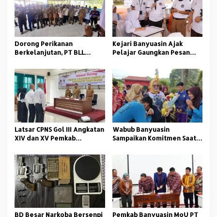
i
p
o
s
Dorong Perikanan
Kejari Banyuasin Ajak
Berkelanjutan, PT BLL
Pelajar Gaungkan Pesan
Bekali Nelayan Sungsang
Anti Korupsi
dengan Pelatihan Alat
Tangkap
Latsar CPNS Gol III Angkatan
Wabub Banyuasin
XIV dan XV Pemkab
Sampaikan Komitmen Saat
Banyuasin Resmi Dimulai
Peringati Hari Guru
Nasional
BD Besar Narkoba Bersenpi
Pemkab Banyuasin MoU PT