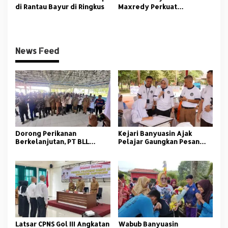
di Rantau Bayur di Ringkus
Maxredy Perkuat
Pengembangan
Infrastruktur
News Feed
Dorong Perikanan
Kejari Banyuasin Ajak
Berkelanjutan, PT BLL
Pelajar Gaungkan Pesan
Bekali Nelayan Sungsang
Anti Korupsi
dengan Pelatihan Alat
Tangkap
Latsar CPNS Gol III Angkatan
Wabub Banyuasin