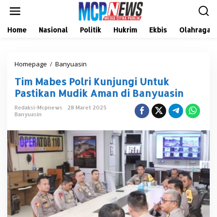
L
e
w
a
Home
Nasional
Politik
Hukrim
Ekbis
Olahraga
t
i
k
Homepage
/
Banyuasin
T
e
i
k
Tim Mabes Polri Kunjungi Untuk
m
o
M
n
Pastikan Mudik Aman di Banyuasin
a
t
b
e
Redaksi-Mcpnews
28 Maret 2025
Banyuasin
e
n
s
P
o
l
r
i
K
u
n
j
u