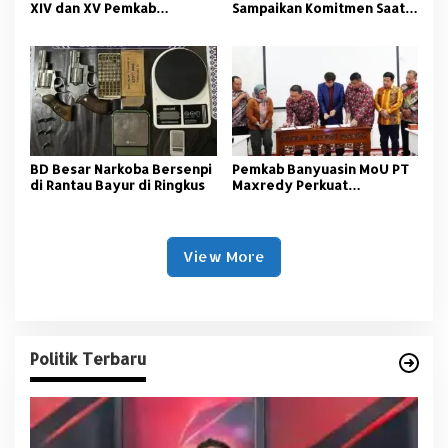
XIV dan XV Pemkab
Sampaikan Komitmen Saat
Banyuasin Resmi Dimulai
Peringati Hari Guru
Nasional
BD Besar Narkoba Bersenpi
Pemkab Banyuasin MoU PT
di Rantau Bayur di Ringkus
Maxredy Perkuat
Pengembangan
Infrastruktur
View More
Politik Terbaru