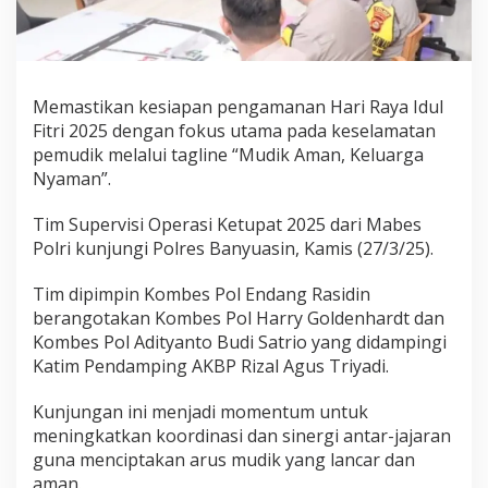
n
g
i
U
n
Memastikan kesiapan pengamanan Hari Raya Idul
t
u
Fitri 2025 dengan fokus utama pada keselamatan
k
pemudik melalui tagline “Mudik Aman, Keluarga
P
Nyaman”.
a
s
Tim Supervisi Operasi Ketupat 2025 dari Mabes
t
i
Polri kunjungi Polres Banyuasin, Kamis (27/3/25).
k
a
Tim dipimpin Kombes Pol Endang Rasidin
n
berangotakan Kombes Pol Harry Goldenhardt dan
M
Kombes Pol Adityanto Budi Satrio yang didampingi
u
d
Katim Pendamping AKBP Rizal Agus Triyadi.
i
k
Kunjungan ini menjadi momentum untuk
A
meningkatkan koordinasi dan sinergi antar-jajaran
m
guna menciptakan arus mudik yang lancar dan
a
n
aman.