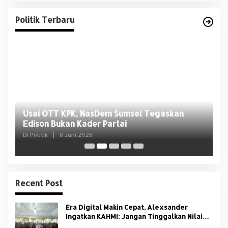
Politik Terbaru
Usai OTT KPK, NasDem Sumsel Tegaskan
D
Edison Bukan Kader Partai
U
Di Politik
|
8 Juni 2026
Di 
Recent Post
Era Digital Makin Cepat, Alexsander
Ingatkan KAHMI: Jangan Tinggalkan Nilai
HMI