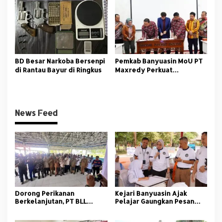
Nasional
BD Besar Narkoba Bersenpi
Pemkab Banyuasin MoU PT
di Rantau Bayur di Ringkus
Maxredy Perkuat
Pengembangan
Infrastruktur
News Feed
Dorong Perikanan
Kejari Banyuasin Ajak
Berkelanjutan, PT BLL
Pelajar Gaungkan Pesan
Bekali Nelayan Sungsang
Anti Korupsi
dengan Pelatihan Alat