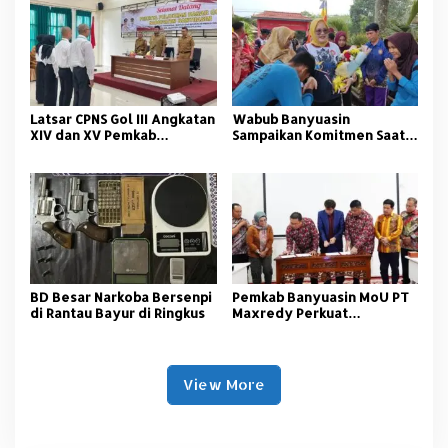
Tangkap
Latsar CPNS Gol III Angkatan
Wabub Banyuasin
XIV dan XV Pemkab
Sampaikan Komitmen Saat
Banyuasin Resmi Dimulai
Peringati Hari Guru
Nasional
BD Besar Narkoba Bersenpi
Pemkab Banyuasin MoU PT
di Rantau Bayur di Ringkus
Maxredy Perkuat
Pengembangan
Infrastruktur
View More