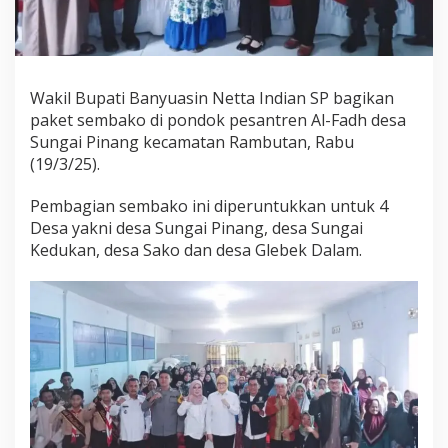
k
a
n
S
e
Wakil Bupati Banyuasin Netta Indian SP bagikan
m
b
paket sembako di pondok pesantren Al-Fadh desa
a
Sungai Pinang kecamatan Rambutan, Rabu
k
(19/3/25).
o
U
Pembagian sembako ini diperuntukkan untuk 4
n
t
Desa yakni desa Sungai Pinang, desa Sungai
u
Kedukan, desa Sako dan desa Glebek Dalam.
k
E
m
p
a
t
D
e
s
a