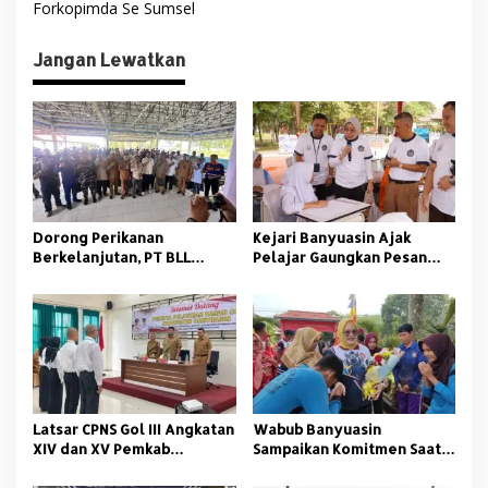
v
Forkopimda Se Sumsel
i
Jangan Lewatkan
g
a
s
i
p
o
Dorong Perikanan
Kejari Banyuasin Ajak
s
Berkelanjutan, PT BLL
Pelajar Gaungkan Pesan
Bekali Nelayan Sungsang
Anti Korupsi
dengan Pelatihan Alat
Tangkap
Latsar CPNS Gol III Angkatan
Wabub Banyuasin
XIV dan XV Pemkab
Sampaikan Komitmen Saat
Banyuasin Resmi Dimulai
Peringati Hari Guru