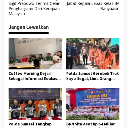
a
Sigit Prabowo Terima Gelar
Jabat Kepala Lapas Kelas IIA
v
Penghargaan Dari Kerajaan
Banyuasin
Malaysia
i
g
Jangan Lewatkan
a
s
i
p
o
s
Coffee Morning Kejari
Polda Sumsel Gerebek Truk
Sebagai Informasi Edukasi
Kayu Ilegal, Lima Orang
Bagi Media Ormas dan
Diamankan
Aktivis di Banyuasin
Polda Sumsel Tangkap
BNN Sita Aset Rp 64 Miliar