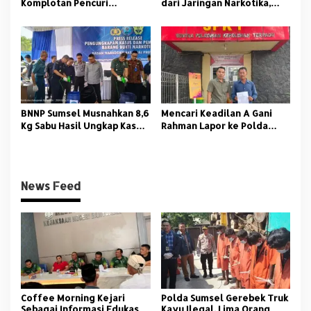
Komplotan Pencuri
dari Jaringan Narkotika,
Minimarkat Lintas Provinsi
Empat Tersangka Diringkus
BNNP Sumsel Musnahkan 8,6
Mencari Keadilan A Gani
Kg Sabu Hasil Ungkap Kasus
Rahman Lapor ke Polda
Pengiriman dari Medan
Sumsel
News Feed
Coffee Morning Kejari
Polda Sumsel Gerebek Truk
Sebagai Informasi Edukasi
Kayu Ilegal, Lima Orang