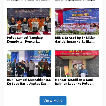
Bagi Media Ormas dan
Diamankan
Aktivis di Banyuasin
Polda Sumsel Tangkap
BNN Sita Aset Rp 64 Miliar
Komplotan Pencuri
dari Jaringan Narkotika,
Minimarkat Lintas Provinsi
Empat Tersangka Diringkus
BNNP Sumsel Musnahkan 8,6
Mencari Keadilan A Gani
Kg Sabu Hasil Ungkap Kasus
Rahman Lapor ke Polda
Pengiriman dari Medan
Sumsel
View More