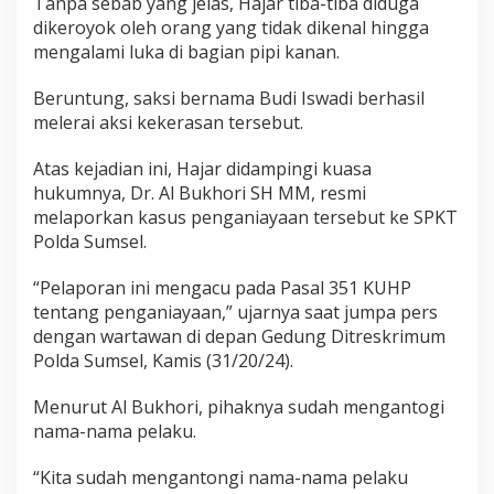
Tanpa sebab yang jelas, Hajar tiba-tiba diduga
a
dikeroyok oleh orang yang tidak dikenal hingga
s
mengalami luka di bagian pipi kanan.
l
o
n
Beruntung, saksi bernama Budi Iswadi berhasil
k
melerai aksi kekerasan tersebut.
e
P
Atas kejadian ini, Hajar didampingi kuasa
o
hukumnya, Dr. Al Bukhori SH MM, resmi
l
d
melaporkan kasus penganiayaan tersebut ke SPKT
a
Polda Sumsel.
S
u
“Pelaporan ini mengacu pada Pasal 351 KUHP
m
tentang penganiayaan,” ujarnya saat jumpa pers
s
e
dengan wartawan di depan Gedung Ditreskrimum
l
Polda Sumsel, Kamis (31/20/24).
Menurut Al Bukhori, pihaknya sudah mengantogi
nama-nama pelaku.
“Kita sudah mengantongi nama-nama pelaku