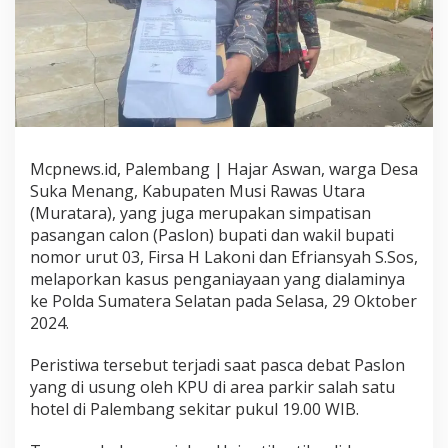
k
a
n
P
e
n
g
a
n
Mcpnews.id, Palembang | Hajar Aswan, warga Desa
i
Suka Menang, Kabupaten Musi Rawas Utara
a
y
(Muratara), yang juga merupakan simpatisan
a
pasangan calon (Paslon) bupati dan wakil bupati
a
nomor urut 03, Firsa H Lakoni dan Efriansyah S.Sos,
n
melaporkan kasus penganiayaan yang dialaminya
U
ke Polda Sumatera Selatan pada Selasa, 29 Oktober
s
a
2024.
i
D
Peristiwa tersebut terjadi saat pasca debat Paslon
e
yang di usung oleh KPU di area parkir salah satu
b
hotel di Palembang sekitar pukul 19.00 WIB.
a
t
P