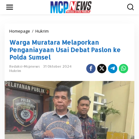
L
e
w
a
t
i
Homepage
/
Hukrim
W
k
a
Warga Muratara Melaporkan
e
r
k
g
Penganiayaan Usai Debat Paslon ke
o
a
Polda Sumsel
n
M
t
u
Redaksi-Mcpnews
31 Oktober 2024
e
r
Hukrim
n
a
t
a
r
a
M
e
l
a
p
o
r