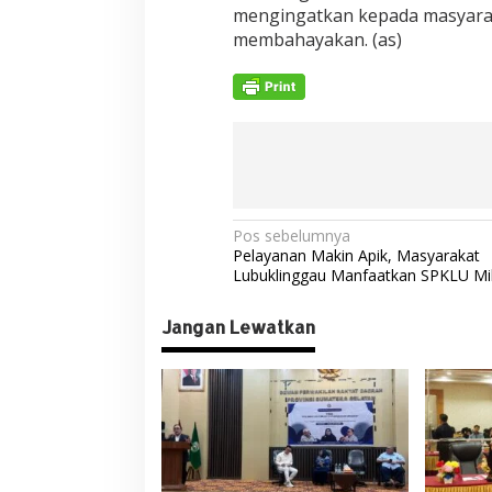
mengingatkan kepada masyaraka
membahayakan. (as)
N
Pos sebelumnya
Pelayanan Makin Apik, Masyarakat
a
Lubuklinggau Manfaatkan SPKLU Mi
v
Jangan Lewatkan
i
g
a
s
i
p