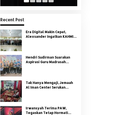
Recent Post
Era Digital Makin Cepat,
Alexsander Ingatkan KAHMI:
Jangan Tinggalkan Nilai HMI
Hendri Sudirman Suarakan
Aspirasi Guru Madrasah
Sumsel di Forum Nasional
PGMNI
Tak Hanya Mengaji, Jemaah
Al Iman Center Serukan
Dukungan Penuh untuk
Kamtibmas
Irwansyah Terima PAW,
Tegaskan Tetap Hormati