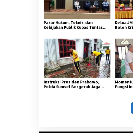
Pakar Hukum, Teknik, dan
Ketua JM
Kebijakan Publik Kupas Tuntas
Boleh Kri
Polemik Kolam Retensi di
Palembang
Instruksi Presiden Prabowo,
Momentum
Polda Sumsel Bergerak Jaga
Fungsi In
Lingkungan dan Kamtibmas
Sumsel S
Asuhan