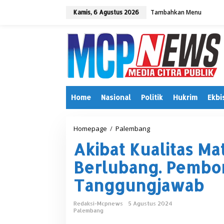
L
Tambahkan Menu
e
Kamis, 6 Agustus 2026
w
a
t
i
k
e
k
o
n
Home
Nasional
Politik
Hukrim
Ekbi
t
e
n
Homepage
/
Palembang
A
k
Akibat Kualitas Ma
i
b
Berlubang. Pembo
a
t
Tanggungjawab
K
u
a
Redaksi-Mcpnews
5 Agustus 2024
l
Palembang
i