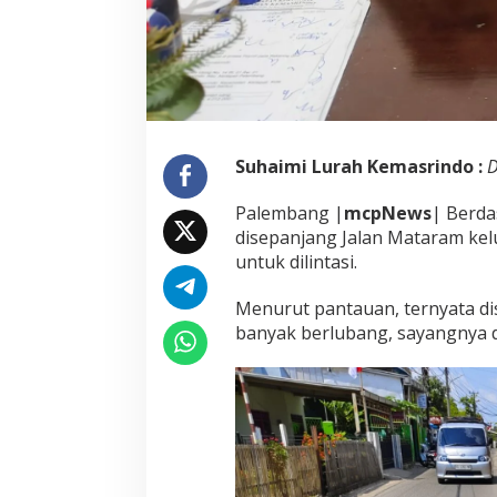
e
r
l
u
b
a
n
g
Suhaimi Lurah Kemasrindo :
D
.
P
e
Palembang |
mcpNews
| Berda
m
disepanjang Jalan Mataram ke
b
untuk dilintasi.
o
r
Menurut pantauan, ternyata dis
o
n
banyak berlubang, sayangnya d
g
K
a
b
u
r
P
U