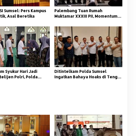
SI Sumsel: Pers Kampus
Palembang Tuan Rumah
tik, Asal Beretika
Muktamar XXXIII PII, Momentum
Kaderisasi Pelajar Islam
 Syukur Hari Jadi
‎Ditintelkam Polda Sumsel
telijen Polri, Polda
Ingatkan Bahaya Hoaks di Tengah
antuni Anak Panti
Ancaman Bencana Alam