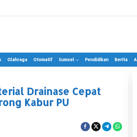
s
Olahraga
Otomatif
Sumsel
Pendidikan
Berita
A
terial Drainase Cepat
rong Kabur PU
Irwansyah Terima PAW, Tegaskan
Tetap Hormati Organisasi Partai
Di Muratara, Politik
|
28 Juni 2026