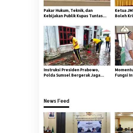
o
Pakar Hukum, Teknik, dan
Ketua JM
s
Kebijakan Publik Kupas Tuntas
Boleh Kri
Polemik Kolam Retensi di
Palembang
Instruksi Presiden Prabowo,
Momentum
Polda Sumsel Bergerak Jaga
Fungsi In
Lingkungan dan Kamtibmas
Sumsel S
Asuhan
News Feed