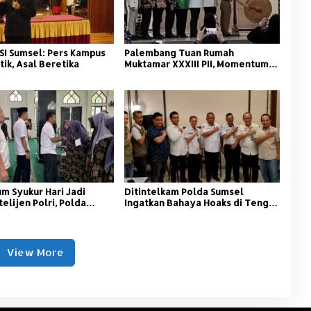
SI Sumsel: Pers Kampus
Palembang Tuan Rumah
tik, Asal Beretika
Muktamar XXXIII PII, Momentum
Kaderisasi Pelajar Islam
 Syukur Hari Jadi
‎Ditintelkam Polda Sumsel
telijen Polri, Polda
Ingatkan Bahaya Hoaks di Tengah
antuni Anak Panti
Ancaman Bencana Alam
View More