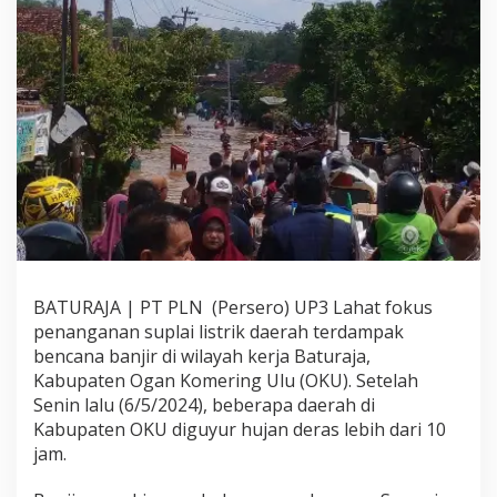
3
L
a
h
a
t
F
o
k
u
s
P
e
n
a
BATURAJA | PT PLN (Persero) UP3 Lahat fokus
n
g
penanganan suplai listrik daerah terdampak
a
bencana banjir di wilayah kerja Baturaja,
n
Kabupaten Ogan Komering Ulu (OKU). Setelah
a
Senin lalu (6/5/2024), beberapa daerah di
n
Kabupaten OKU diguyur hujan deras lebih dari 10
B
a
jam.
n
j