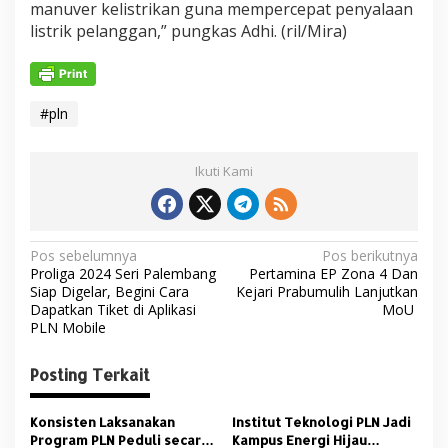
manuver kelistrikan guna mempercepat penyalaan
listrik pelanggan,” pungkas Adhi. (ril/Mira)
#pln
Ikuti Kami
N
Pos sebelumnya
Pos berikutnya
Proliga 2024 Seri Palembang
Pertamina EP Zona 4 Dan
a
Siap Digelar, Begini Cara
Kejari Prabumulih Lanjutkan
v
Dapatkan Tiket di Aplikasi
MoU
PLN Mobile
i
g
Posting Terkait
a
s
Konsisten Laksanakan
Institut Teknologi PLN Jadi
Program PLN Peduli secara
Kampus Energi Hijau