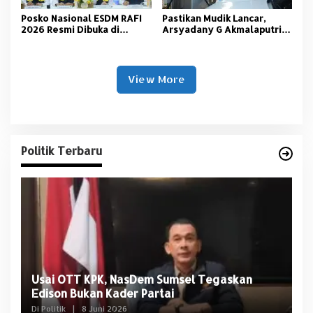
Posko Nasional ESDM RAFI
Pastikan Mudik Lancar,
2026 Resmi Dibuka di
Arsyadany G Akmalaputri
Jakarta
Tinjau Listrik dan SPKLU di
Palembang
View More
Politik Terbaru
Usai OTT KPK, NasDem Sumsel Tegaskan
D
Edison Bukan Kader Partai
U
Di Politik
|
8 Juni 2026
Di 