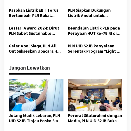
i
Optimal, PLN UID S2JB Raih
Pertama di Jakarta dengan
p
Anugerah CSR Terbaik dari
Pemanfaatan REC
Pasokan Listrik EBT Terus
PLN Siapkan Dukungan
AMSI Sumsel
Bertambah, PLN Bakal
Listrik Andal untuk
o
Operasikan PLTA Jatigede
Indonesia–Africa Forum
s
110 MW
ke–2 di Bali
Lestari Award 2024: Dirut
Keandalan Listrik PLN pada
PLN Sabet Sustainable
Perayaan HUT ke-79 RI di
Leader of The Year in
IKN Diapresiasi Berbagai
Energy Transition
Kalangan
Gelar Apel Siaga, PLN All
PLN UID S2JB Penyalaan
Out Sukseskan Upacara HUT
Serentak Program “Light Up
RI-79 di IKN Sabtu Esok
The Dream” untuk
Masyarakat Kurang Mampu
Jangan Lewatkan
Jelang Mudik Lebaran, PLN
Pererat Silaturahmi dengan
UID S2JB Tinjau Posko Siaga
Media, PLN UID S2JB Buka
dan SPKLU
Puasa Bersama FWP Sumsel