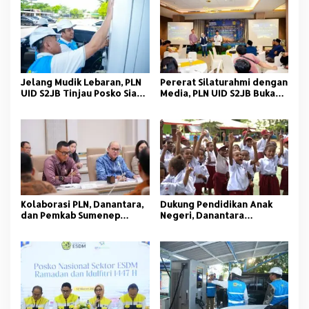
Jelang Mudik Lebaran, PLN
Pererat Silaturahmi dengan
UID S2JB Tinjau Posko Siaga
Media, PLN UID S2JB Buka
dan SPKLU
Puasa Bersama FWP Sumsel
Kolaborasi PLN, Danantara,
Dukung Pendidikan Anak
dan Pemkab Sumenep
Negeri, Danantara
Hadirkan Listrik Bersih
Indonesia dan PLN Bagikan
untuk Wilayah 3T
Ribuan Paket Sekolah