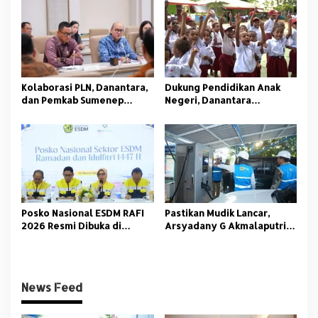
Kolaborasi PLN, Danantara,
Dukung Pendidikan Anak
dan Pemkab Sumenep
Negeri, Danantara
Hadirkan Listrik Bersih
Indonesia dan PLN Bagikan
untuk Wilayah 3T
Ribuan Paket Sekolah
Posko Nasional ESDM RAFI
Pastikan Mudik Lancar,
2026 Resmi Dibuka di
Arsyadany G Akmalaputri
Jakarta
Tinjau Listrik dan SPKLU di
Palembang
News Feed