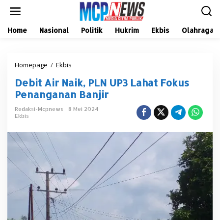
L
e
w
a
Home
Nasional
Politik
Hukrim
Ekbis
Olahraga
t
i
k
Homepage
/
Ekbis
D
e
e
k
Debit Air Naik, PLN UP3 Lahat Fokus
b
o
i
n
Penanganan Banjir
t
t
A
e
Redaksi-Mcpnews
8 Mei 2024
Ekbis
i
n
r
N
a
i
k
,
P
L
N
U
P