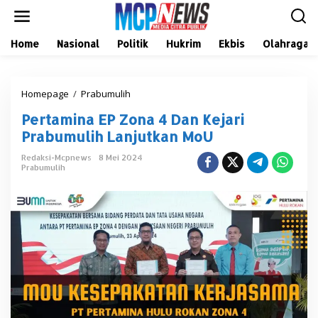
L
e
w
a
Home
Nasional
Politik
Hukrim
Ekbis
Olahraga
t
i
k
Homepage
/
Prabumulih
P
e
e
k
Pertamina EP Zona 4 Dan Kejari
r
o
t
n
Prabumulih Lanjutkan MoU
a
t
m
e
Redaksi-Mcpnews
8 Mei 2024
Prabumulih
i
n
n
a
E
P
Z
o
n
a
4
D
a