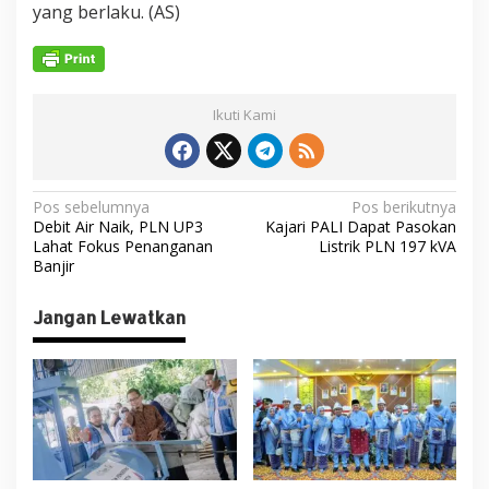
yang berlaku. (AS)
Ikuti Kami
N
Pos sebelumnya
Pos berikutnya
Debit Air Naik, PLN UP3
Kajari PALI Dapat Pasokan
a
Lahat Fokus Penanganan
Listrik PLN 197 kVA
v
Banjir
i
Jangan Lewatkan
g
a
s
i
p
o