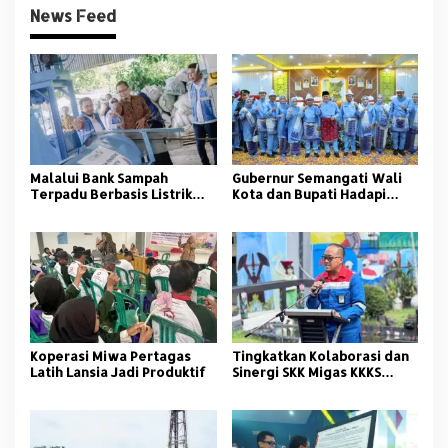
News Feed
Malalui Bank Sampah
Gubernur Semangati Wali
Terpadu Berbasis Listrik
Kota dan Bupati Hadapi
PLN UID S2JB Dorong
Efisiensi Anggaran
Pengelolaan Sampah
Nasional
Berkelanjutan
Koperasi Miwa Pertagas
Tingkatkan Kolaborasi dan
Latih Lansia Jadi Produktif
Sinergi SKK Migas KKKS
Sumbagsel Gelar Event
Lifting Olympic