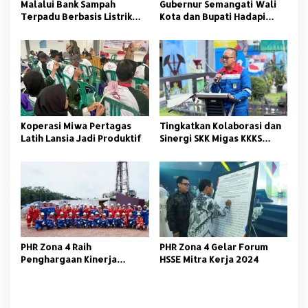
Malalui Bank Sampah
Gubernur Semangati Wali
s
Terpadu Berbasis Listrik
Kota dan Bupati Hadapi
PLN UID S2JB Dorong
Efisiensi Anggaran
Pengelolaan Sampah
Nasional
Berkelanjutan
Koperasi Miwa Pertagas
Tingkatkan Kolaborasi dan
Latih Lansia Jadi Produktif
Sinergi SKK Migas KKKS
Sumbagsel Gelar Event
Lifting Olympic
PHR Zona 4 Raih
PHR Zona 4 Gelar Forum
Penghargaan Kinerja
HSSE Mitra Kerja 2024
Terbaik Dari SKK Migas