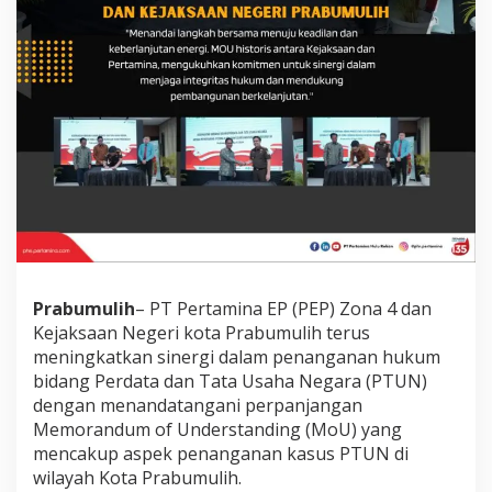
n
K
e
j
a
r
i
P
r
a
b
u
m
u
l
i
Prabumulih
– PT Pertamina EP (PEP) Zona 4 dan
h
Kejaksaan Negeri kota Prabumulih terus
L
meningkatkan sinergi dalam penanganan hukum
a
bidang Perdata dan Tata Usaha Negara (PTUN)
n
dengan menandatangani perpanjangan
j
u
Memorandum of Understanding (MoU) yang
t
mencakup aspek penanganan kasus PTUN di
k
wilayah Kota Prabumulih.
a