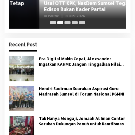
Usai OTT KPK, NasDem Sumsel Tegaskan
D
Edison Bukan Kader Partai
U
Di Politik
|
8 Juni 2026
Di 
Recent Post
Era Digital Makin Cepat, Alexsander
Ingatkan KAHMI: Jangan Tinggalkan Nilai
HMI
Hendri Sudirman Suarakan Aspirasi Guru
Madrasah Sumsel di Forum Nasional PGMNI
Tak Hanya Mengaji, Jemaah Al Iman Center
Serukan Dukungan Penuh untuk Kamtibmas