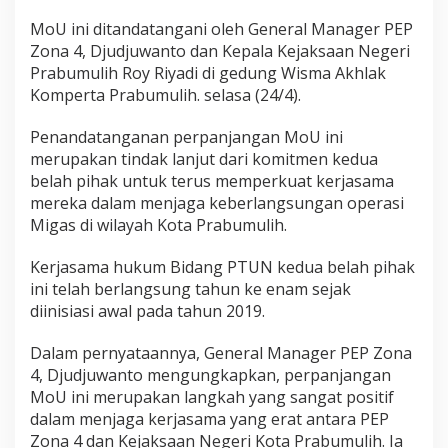
n
MoU ini ditandatangani oleh General Manager PEP
M
o
Zona 4, Djudjuwanto dan Kepala Kejaksaan Negeri
U
Prabumulih Roy Riyadi di gedung Wisma Akhlak
Komperta Prabumulih. selasa (24/4).
Penandatanganan perpanjangan MoU ini
merupakan tindak lanjut dari komitmen kedua
belah pihak untuk terus memperkuat kerjasama
mereka dalam menjaga keberlangsungan operasi
Migas di wilayah Kota Prabumulih.
Kerjasama hukum Bidang PTUN kedua belah pihak
ini telah berlangsung tahun ke enam sejak
diinisiasi awal pada tahun 2019.
Dalam pernyataannya, General Manager PEP Zona
4, Djudjuwanto mengungkapkan, perpanjangan
MoU ini merupakan langkah yang sangat positif
dalam menjaga kerjasama yang erat antara PEP
Zona 4 dan Kejaksaan Negeri Kota Prabumulih. Ia