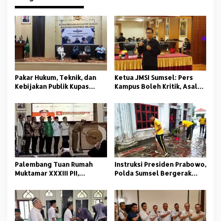
Pakar Hukum, Teknik, dan
Ketua JMSI Sumsel: Pers
Kebijakan Publik Kupas
Kampus Boleh Kritik, Asal
Tuntas Polemik Kolam
Beretika
Retensi di Palembang
Palembang Tuan Rumah
Instruksi Presiden Prabowo,
Muktamar XXXIII PII,
Polda Sumsel Bergerak
Momentum Kaderisasi
Jaga Lingkungan dan
Pelajar Islam
Kamtibmas