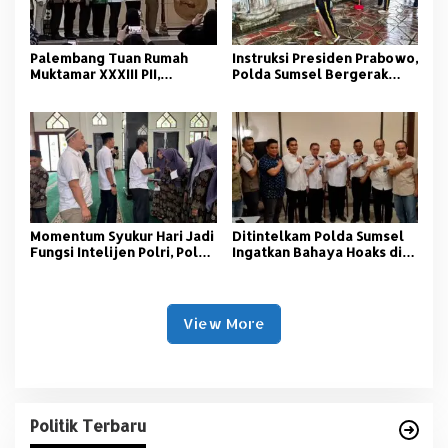
Palembang Tuan Rumah
Instruksi Presiden Prabowo,
Muktamar XXXIII PII,
Polda Sumsel Bergerak
Momentum Kaderisasi
Jaga Lingkungan dan
Pelajar Islam
Kamtibmas
Momentum Syukur Hari Jadi
‎Ditintelkam Polda Sumsel
Fungsi Intelijen Polri, Polda
Ingatkan Bahaya Hoaks di
Sumsel Santuni Anak Panti
Tengah Ancaman Bencana
Asuhan
Alam
View More
Politik Terbaru