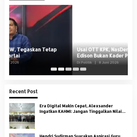
Usai OTT KPK, NasDem Sumsel Tegaskan
D
Edison Bukan Kader Partai
U
Di Politik
|
8 Juni 2026
Di 
Recent Post
Era Digital Makin Cepat, Alexsander
Ingatkan KAHMI: Jangan Tinggalkan Nilai
HMI
Hendri Sudirman Suarakan Aspirasi Guru