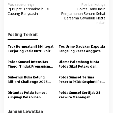
N
Pos sebelumnya
Pos berikutnya
Pj Bupati Terimakasih IDI
Polres Banyuasin
a
Cabang Banyuasin
Pengamanan Senam Sehat
v
Bersama Cawabub Netta
Indian
i
g
Posting Terkait
a
s
Truk Bermuatan BBM Ilegal
Tes Urine Dadakan Kapolda
Terjaring Razia KRYD Polres
Langsung Pecat Anggota
i
Banyuasin
p
Polda Sumsel Intensitas
Ulama Palembang Minta
Tinggi Tindak Premanisme
Polda Sikat Pelaku dan
o
Kejahatan Jalanan
Beking Premanisme
s
Gubernur Buka Relung
Polda Sumsel Terima
Billiard Challenge 2025
Peserta PKDN Sespimti Polri
Kapolda Sumsel Cup
Dikreg Ke 34
Dirlantas Polda Sumsel
Polda Sumsel Sertijab 24
Kunjungi Pelabuhan
Perwira Menengah
Penyeberangan TAA
Jangan Lewatkan