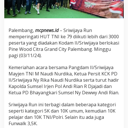
S
r
i
w
i
j
Palembang,
mcpnews.id
– Sriwijaya Run
a
memperingati HUT TNI ke 79 diikuti lebih dari 3000
y
peserta yang diadakan Kodam II/Sriwijaya berlokasi
a
Pine Wood Citra Grand City Palembang. Minggu
R
u
pagi (03/11/24).
n
H
Kemeriahan acara bersama Pangdam II/Sriwijaya
U
Mayjen TNI M Naudi Nurdika, Ketua Persit KCK PD
T
II/Sriwijaya Ny Rika Naudi Nurdika serta turut hadir
T
N
Kapolda Sumsel Irjen Pol Andi Rian R Djajadi dan
I
Ketua PD Bhayangkari Sumsel Ny Dewwy Andi Rian.
k
e
Sriwijaya Run ini terbagi dalam beberapa kategori
7
seperti kategori 5K dan 10K umum, kemudian 10K
9
pelajar dan 10K TNI/Polri. Selain itu ada juga
Funwalk 3,5K.