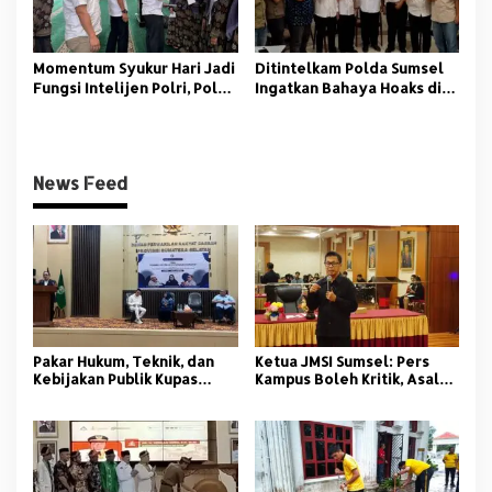
Momentum Syukur Hari Jadi
‎Ditintelkam Polda Sumsel
Fungsi Intelijen Polri, Polda
Ingatkan Bahaya Hoaks di
Sumsel Santuni Anak Panti
Tengah Ancaman Bencana
Asuhan
Alam
News Feed
Pakar Hukum, Teknik, dan
Ketua JMSI Sumsel: Pers
Kebijakan Publik Kupas
Kampus Boleh Kritik, Asal
Tuntas Polemik Kolam
Beretika
Retensi di Palembang