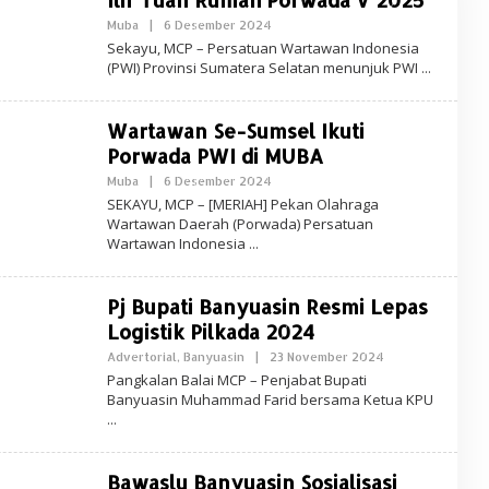
Muba
|
6 Desember 2024
O
L
Sekayu, MCP – Persatuan Wartawan Indonesia
E
(PWI) Provinsi Sumatera Selatan menunjuk PWI
H
R
E
D
Wartawan Se-Sumsel Ikuti
A
K
Porwada PWI di MUBA
S
I
Muba
|
6 Desember 2024
O
-
L
SEKAYU, MCP – [MERIAH] Pekan Olahraga
M
E
Wartawan Daerah (Porwada) Persatuan
C
H
P
Wartawan Indonesia
R
N
E
E
D
W
A
S
Pj Bupati Banyuasin Resmi Lepas
K
S
Logistik Pilkada 2024
I
-
Advertorial
,
Banyuasin
|
23 November 2024
O
M
L
Pangkalan Balai MCP – Penjabat Bupati
C
E
P
Banyuasin Muhammad Farid bersama Ketua KPU
H
N
R
E
E
W
D
S
A
Bawaslu Banyuasin Sosialisasi
K