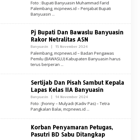
L
Foto : Bupati Banyuasin Muhammad Farid
N
E
Palembang, mcpnews.id – Penjabat Bupati
E
H
W
Banyuasin
R
S
E
D
A
Pj Bupati Dan Bawaslu Banyuasin
K
S
Rakor Netralitas ASN
I
-
Banyuasin
|
15 November 2024
O
M
L
Palembang, mcpnews.id – Badan Pengawas
C
E
P
Pemilu (BAWASLU) Kabupaten Banyuasin harus
H
N
terus berperan
R
E
E
W
D
S
A
Sertijab Dan Pisah Sambut Kepala
K
S
Lapas Kelas IIA Banyuasin
I
-
Banyuasin
|
14 November 2024
O
M
L
Foto : Jhonny – Mulyadi (Kadiv Pas) – Tetra
C
E
P
Pangkalan Balai, mcpnews.id
H
N
R
E
E
W
D
S
Korban Penyamaran Petugas,
A
K
Pasutri BD Sabu Ditangkap
S