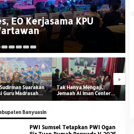
 Banyuasin Sukses Gelar
23
»
nya Mengaji,
Irwansyah Terima PAW,
D
 Al Iman Center
Tegaskan Tetap Hormati
B
n Dukungan Penuh
Organisasi Partai
B
Kamtibmas
d
T
abupaten Banyuasin
PWI Sumsel Tetapkan PWI Ogan
Ilir Tuan Rumah Porwada V 2025