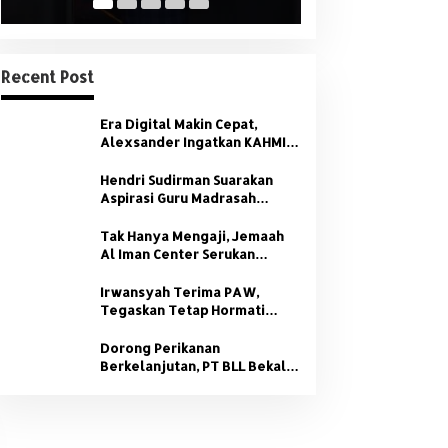
Banyuasin
KPU Banyuasin Sukses Pengam
Recent Post
Urut Paslon Pilkada
Era Digital Makin Cepat,
 September 2024
Alexsander Ingatkan KAHMI:
Jangan Tinggalkan Nilai HMI
Hendri Sudirman Suarakan
Aspirasi Guru Madrasah
Sumsel di Forum Nasional
PGMNI
Tak Hanya Mengaji, Jemaah
Al Iman Center Serukan
Dukungan Penuh untuk
orong Perikanan
Era Digital Makin Cepat,
Kamtibmas
Irwansyah Terima PAW,
erkelanjutan, PT BLL
Alexsander Ingatkan
Tegaskan Tetap Hormati
Organisasi Partai
ekali Nelayan Sungsang
KAHMI: Jangan Tinggalkan
Dorong Perikanan
engan Pelatihan Alat
Nilai HMI
Berkelanjutan, PT BLL Bekali
angkap
Nelayan Sungsang dengan
Pelatihan Alat Tangkap