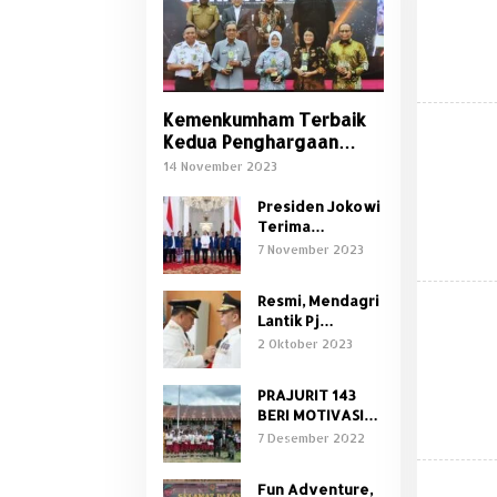
Kemenkumham Terbaik
Kedua Penghargaan
Germas Award 2023
14 November 2023
Presiden Jokowi
Terima
Pengurus PWI
7 November 2023
Pusat di Istana
Merdeka
Resmi, Mendagri
Lantik Pj
Gubernur
2 Oktober 2023
Sumatera
Selatan
PRAJURIT 143
BERI MOTIVASI
BANTU
7 Desember 2022
CERDASKAN
PELAJAR
Fun Adventure,
PERBATASANber