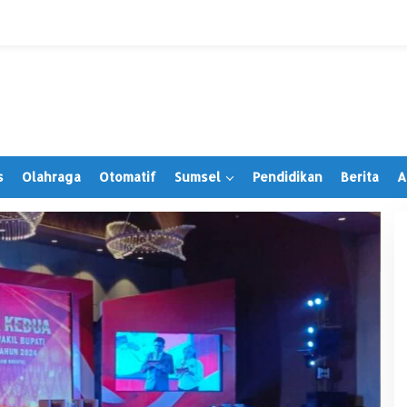
s
Olahraga
Otomatif
Sumsel
Pendidikan
Berita
A
Irwansyah Terima PAW, Tegaskan
Tetap Hormati Organisasi Partai
Di Muratara, Politik
|
28 Juni 2026