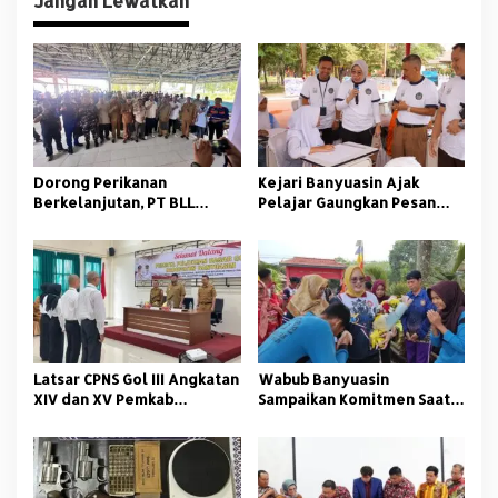
Jangan Lewatkan
Dorong Perikanan
Kejari Banyuasin Ajak
Berkelanjutan, PT BLL
Pelajar Gaungkan Pesan
Bekali Nelayan Sungsang
Anti Korupsi
dengan Pelatihan Alat
Tangkap
Latsar CPNS Gol III Angkatan
Wabub Banyuasin
XIV dan XV Pemkab
Sampaikan Komitmen Saat
Banyuasin Resmi Dimulai
Peringati Hari Guru
Nasional