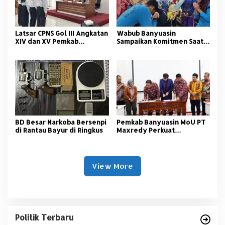
Latsar CPNS Gol III Angkatan
Wabub Banyuasin
XIV dan XV Pemkab
Sampaikan Komitmen Saat
Banyuasin Resmi Dimulai
Peringati Hari Guru
Nasional
BD Besar Narkoba Bersenpi
Pemkab Banyuasin MoU PT
di Rantau Bayur di Ringkus
Maxredy Perkuat
Pengembangan
Infrastruktur
View More
Politik Terbaru