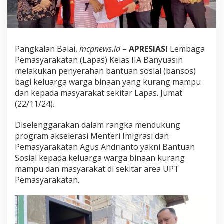
k
a
n
B
a
Pangkalan Balai,
mcpnews
.
id
–
APRESIASI
Lembaga
n
s
Pemasyarakatan (Lapas) Kelas IIA Banyuasin
o
melakukan penyerahan bantuan sosial (bansos)
s
bagi keluarga warga binaan yang kurang mampu
dan kepada masyarakat sekitar Lapas. Jumat
(22/11/24).
Diselenggarakan dalam rangka mendukung
program akselerasi Menteri Imigrasi dan
Pemasyarakatan Agus Andrianto yakni Bantuan
Sosial kepada keluarga warga binaan kurang
mampu dan masyarakat di sekitar area UPT
Pemasyarakatan.