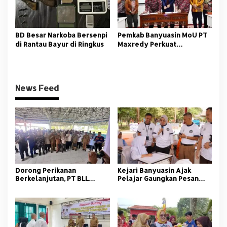
BD Besar Narkoba Bersenpi
Pemkab Banyuasin MoU PT
di Rantau Bayur di Ringkus
Maxredy Perkuat
Pengembangan
Infrastruktur
News Feed
Dorong Perikanan
Kejari Banyuasin Ajak
Berkelanjutan, PT BLL
Pelajar Gaungkan Pesan
Bekali Nelayan Sungsang
Anti Korupsi
dengan Pelatihan Alat
Tangkap