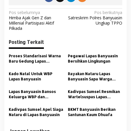
N
Pos sebelumnya
Pos berikutnya
Himba Ajak Gen Z dan
Satreskrim Polres Banyuasin
a
Millenial Partisipasi Aktif
Ungkap TPPO
v
Pilkada
i
Posting Terkait
g
a
Proses Standarisasi Warna
Pegawai Lapas Banyuasin
s
Baru Gedung Lapas
Bersihkan Lingkungan
Banyuasin
i
Kado Natal Untuk WBP
Rayakan Nataru Lapas
p
Lapas Banyuasin
Banyuasin Sapa Warga
Binaan
o
Lapas Banyuasin Bansos
Kadivpas Sumsel Resmikan
s
Keluarga WBP dan
Wartelsuspas Lapas
Lingkungan
Banyuasin
Kadivpas Sumsel Apel Siaga
BKMT Banyuasin Berikan
Nataru di Lapas Banyuasin
Santunan Kaum Dhuafa