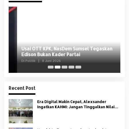
Usai OTT KPK, NasDem Sumsel Tegaskan
D
Edison Bukan Kader Partai
U
Di Politik
|
8 Juni 2026
Di 
Recent Post
Era Digital Makin Cepat, Alexsander
Ingatkan KAHMI: Jangan Tinggalkan Nilai
HMI