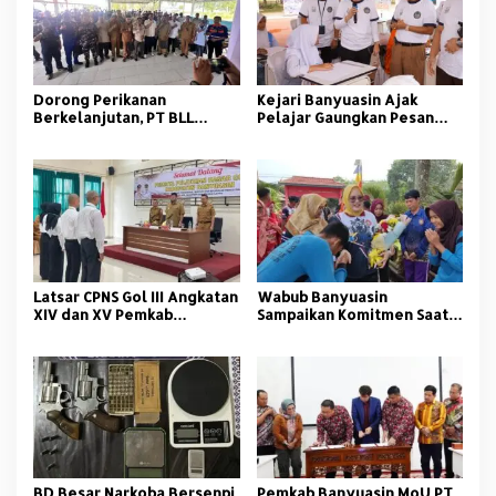
Dorong Perikanan
Kejari Banyuasin Ajak
Berkelanjutan, PT BLL
Pelajar Gaungkan Pesan
Bekali Nelayan Sungsang
Anti Korupsi
dengan Pelatihan Alat
Tangkap
Latsar CPNS Gol III Angkatan
Wabub Banyuasin
XIV dan XV Pemkab
Sampaikan Komitmen Saat
Banyuasin Resmi Dimulai
Peringati Hari Guru
Nasional
BD Besar Narkoba Bersenpi
Pemkab Banyuasin MoU PT