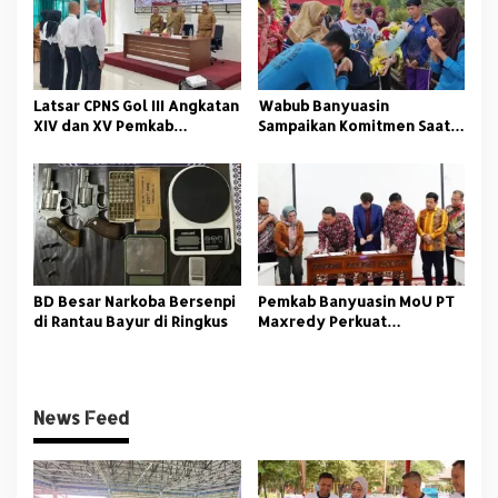
Latsar CPNS Gol III Angkatan
Wabub Banyuasin
XIV dan XV Pemkab
Sampaikan Komitmen Saat
Banyuasin Resmi Dimulai
Peringati Hari Guru
Nasional
BD Besar Narkoba Bersenpi
Pemkab Banyuasin MoU PT
di Rantau Bayur di Ringkus
Maxredy Perkuat
Pengembangan
Infrastruktur
News Feed