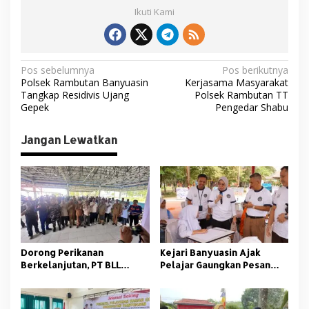
Ikuti Kami
N
Pos sebelumnya
Pos berikutnya
Polsek Rambutan Banyuasin
Kerjasama Masyarakat
a
Tangkap Residivis Ujang
Polsek Rambutan TT
v
Gepek
Pengedar Shabu
i
Jangan Lewatkan
g
a
s
i
p
o
Dorong Perikanan
Kejari Banyuasin Ajak
s
Berkelanjutan, PT BLL
Pelajar Gaungkan Pesan
Bekali Nelayan Sungsang
Anti Korupsi
dengan Pelatihan Alat
Tangkap