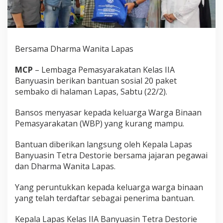
k
a
n
S
e
Bersama Dharma Wanita Lapas
m
b
a
MCP
– Lembaga Pemasyarakatan Kelas IIA
k
Banyuasin berikan bantuan sosial 20 paket
o
sembako di halaman Lapas, Sabtu (22/2).
K
e
p
Bansos menyasar kepada keluarga Warga Binaan
a
Pemasyarakatan (WBP) yang kurang mampu.
d
a
Bantuan diberikan langsung oleh Kepala Lapas
K
Banyuasin Tetra Destorie bersama jajaran pegawai
e
l
dan Dharma Wanita Lapas.
u
a
Yang peruntukkan kepada keluarga warga binaan
r
yang telah terdaftar sebagai penerima bantuan.
g
a
Kepala Lapas Kelas IIA Banyuasin Tetra Destorie
W