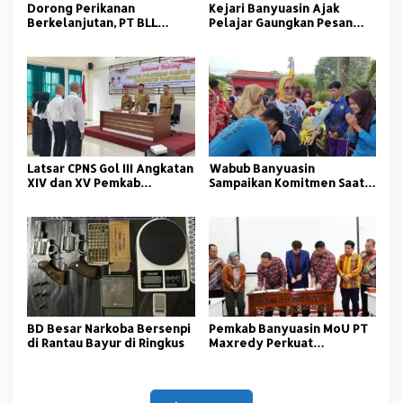
Dorong Perikanan
Kejari Banyuasin Ajak
Berkelanjutan, PT BLL
Pelajar Gaungkan Pesan
Bekali Nelayan Sungsang
Anti Korupsi
dengan Pelatihan Alat
Tangkap
Latsar CPNS Gol III Angkatan
Wabub Banyuasin
XIV dan XV Pemkab
Sampaikan Komitmen Saat
Banyuasin Resmi Dimulai
Peringati Hari Guru
Nasional
BD Besar Narkoba Bersenpi
Pemkab Banyuasin MoU PT
di Rantau Bayur di Ringkus
Maxredy Perkuat
Pengembangan
Infrastruktur