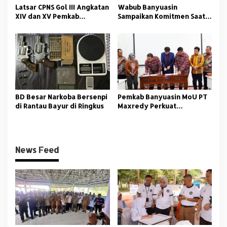
Latsar CPNS Gol III Angkatan
Wabub Banyuasin
XIV dan XV Pemkab
Sampaikan Komitmen Saat
Banyuasin Resmi Dimulai
Peringati Hari Guru
Nasional
BD Besar Narkoba Bersenpi
Pemkab Banyuasin MoU PT
di Rantau Bayur di Ringkus
Maxredy Perkuat
Pengembangan
Infrastruktur
News Feed