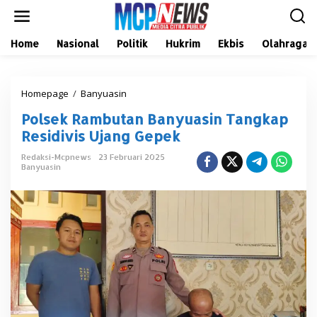
L
e
w
a
Home
Nasional
Politik
Hukrim
Ekbis
Olahraga
t
i
k
Homepage
/
Banyuasin
P
e
o
k
Polsek Rambutan Banyuasin Tangkap
l
o
s
n
Residivis Ujang Gepek
e
t
k
e
Redaksi-Mcpnews
23 Februari 2025
Banyuasin
R
n
a
m
b
u
t
a
n
B
a
n
y