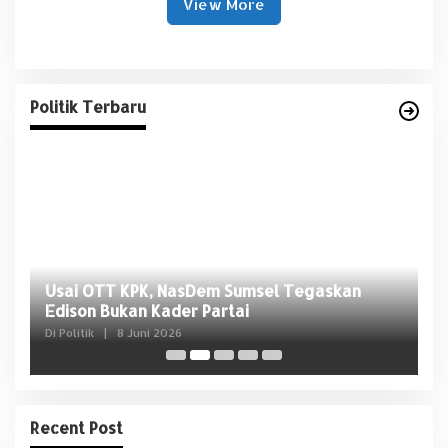
View More
Politik Terbaru
Usai OTT KPK, NasDem Sumsel Tegaskan
D
Edison Bukan Kader Partai
U
Di Politik
|
8 Juni 2026
Di 
Recent Post