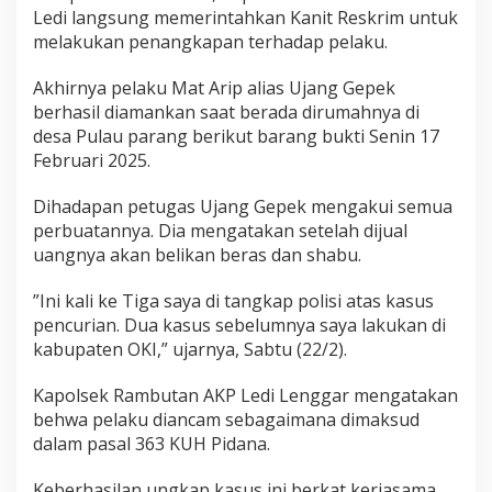
g
Ledi langsung memerintahkan Kanit Reskrim untuk
G
melakukan penangkapan terhadap pelaku.
e
p
Akhirnya pelaku Mat Arip alias Ujang Gepek
e
berhasil diamankan saat berada dirumahnya di
k
desa Pulau parang berikut barang bukti Senin 17
Februari 2025.
Dihadapan petugas Ujang Gepek mengakui semua
perbuatannya. Dia mengatakan setelah dijual
uangnya akan belikan beras dan shabu.
”Ini kali ke Tiga saya di tangkap polisi atas kasus
pencurian. Dua kasus sebelumnya saya lakukan di
kabupaten OKI,” ujarnya, Sabtu (22/2).
Kapolsek Rambutan AKP Ledi Lenggar mengatakan
behwa pelaku diancam sebagaimana dimaksud
dalam pasal 363 KUH Pidana.
Keberhasilan ungkap kasus ini berkat kerjasama