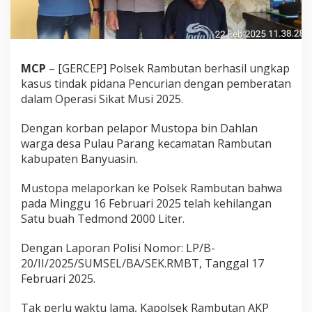
u
a
s
i
n
MCP
– [GERCEP] Polsek Rambutan berhasil ungkap
T
a
kasus tindak pidana Pencurian dengan pemberatan
n
dalam Operasi Sikat Musi 2025.
g
k
Dengan korban pelapor Mustopa bin Dahlan
a
warga desa Pulau Parang kecamatan Rambutan
p
R
kabupaten Banyuasin.
e
s
Mustopa melaporkan ke Polsek Rambutan bahwa
i
pada Minggu 16 Februari 2025 telah kehilangan
d
Satu buah Tedmond 2000 Liter.
i
v
i
Dengan Laporan Polisi Nomor: LP/B-
s
20/II/2025/SUMSEL/BA/SEK.RMBT, Tanggal 17
U
Februari 2025.
j
a
Tak perlu waktu lama, Kapolsek Rambutan AKP
n