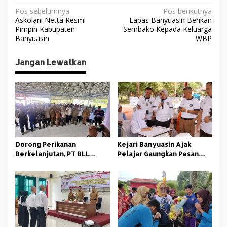
N
Pos sebelumnya
Pos berikutnya
Askolani Netta Resmi
Lapas Banyuasin Berikan
a
Pimpin Kabupaten
Sembako Kepada Keluarga
v
Banyuasin
WBP
i
Jangan Lewatkan
g
a
s
i
p
o
Dorong Perikanan
Kejari Banyuasin Ajak
s
Berkelanjutan, PT BLL
Pelajar Gaungkan Pesan
Bekali Nelayan Sungsang
Anti Korupsi
dengan Pelatihan Alat
Tangkap