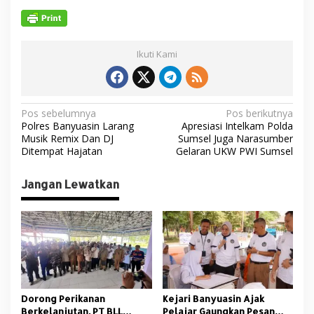
Ikuti Kami
N
Pos sebelumnya
Pos berikutnya
Polres Banyuasin Larang
Apresiasi Intelkam Polda
a
Musik Remix Dan DJ
Sumsel Juga Narasumber
v
Ditempat Hajatan
Gelaran UKW PWI Sumsel
i
Jangan Lewatkan
g
a
s
i
p
o
Dorong Perikanan
Kejari Banyuasin Ajak
s
Berkelanjutan, PT BLL
Pelajar Gaungkan Pesan