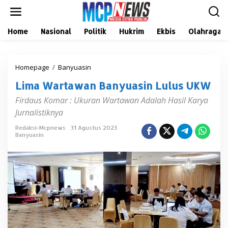
L
e
w
a
Home
Nasional
Politik
Hukrim
Ekbis
Olahraga
t
i
k
Homepage
/
Banyuasin
L
e
i
k
Lima Wartawan Banyuasin Lulus UKW
m
o
a
n
Firdaus Komar : Ukuran Wartawan Adalah Hasil Karya
W
t
Jurnalistiknya
a
e
r
n
Redaksi-Mcpnews
31 Agustus 2023
t
Banyuasin
a
w
a
n
B
a
n
y
u
a