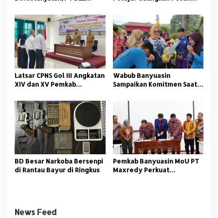
Bekali Nelayan Sungsang
Anti Korupsi
dengan Pelatihan Alat
Tangkap
Latsar CPNS Gol III Angkatan
Wabub Banyuasin
XIV dan XV Pemkab
Sampaikan Komitmen Saat
Banyuasin Resmi Dimulai
Peringati Hari Guru
Nasional
BD Besar Narkoba Bersenpi
Pemkab Banyuasin MoU PT
di Rantau Bayur di Ringkus
Maxredy Perkuat
Pengembangan
Infrastruktur
News Feed