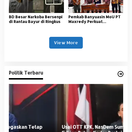
BD Besar Narkoba Bersenpi
Pemkab Banyuasin MoU PT
di Rantau Bayur di Ringkus
Maxredy Perkuat
Pengembangan
Infrastruktur
View More
Politik Terbaru
Usai OTT KPK, NasDem Sumsel Tegaskan
D