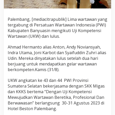
s
i
n
L
Palembang, [mediacitrapublik] Lima wartawan yang
u
tergabung di Persatuan Wartawan Indonesia (PWI)
l
u
Kabupaten Banyuasin mengikuti Uji Kompetensi
s
Wartawan (UKW) dan lulus.
U
K
Ahmad Hermanto alias Anton, Andy Noviansyah,
W
Indra Utama, Joni Karbot dan Syaifuddin Zuhri alias
Udin. Mereka dinyatakan lulus setelah dua hari
berjuang untuk mendapatkan gelar wartawan
berkompeten.Kamis (31/8).
UKW angkatan ke 43 dan 44 PWI Provinsi
Sumatera Selatan bekerjasama dengan SKK Migas
dan KKKS bertema “Dengan Uji Kompetensi
Mewujudkan Wartawan Beretika, Profesional Dan
Berwawasan” berlangsung 30-31 Agustus 2023 di
Hotel Beston Palembang.