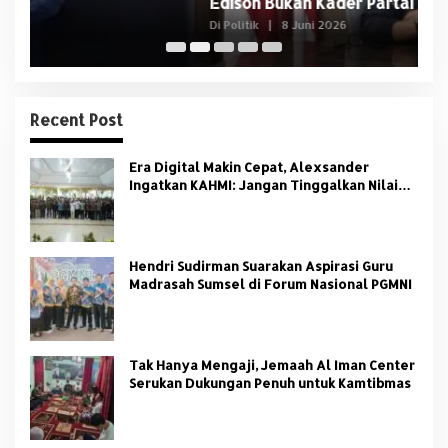
Edison Bukan Kader Partai
U
Di Politik
|
8 Juni 2026
Di 
Recent Post
Era Digital Makin Cepat, Alexsander
Ingatkan KAHMI: Jangan Tinggalkan Nilai
HMI
Hendri Sudirman Suarakan Aspirasi Guru
Madrasah Sumsel di Forum Nasional PGMNI
Tak Hanya Mengaji, Jemaah Al Iman Center
Serukan Dukungan Penuh untuk Kamtibmas