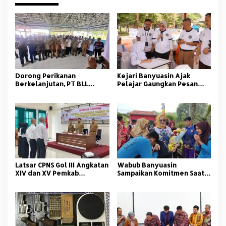
Dorong Perikanan
Kejari Banyuasin Ajak
Berkelanjutan, PT BLL
Pelajar Gaungkan Pesan
Bekali Nelayan Sungsang
Anti Korupsi
dengan Pelatihan Alat
Tangkap
Latsar CPNS Gol III Angkatan
Wabub Banyuasin
XIV dan XV Pemkab
Sampaikan Komitmen Saat
Banyuasin Resmi Dimulai
Peringati Hari Guru
Nasional