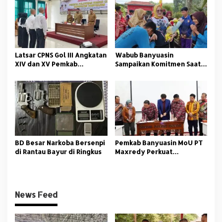
Tangkap
Latsar CPNS Gol III Angkatan
Wabub Banyuasin
XIV dan XV Pemkab
Sampaikan Komitmen Saat
Banyuasin Resmi Dimulai
Peringati Hari Guru
Nasional
BD Besar Narkoba Bersenpi
Pemkab Banyuasin MoU PT
di Rantau Bayur di Ringkus
Maxredy Perkuat
Pengembangan
Infrastruktur
News Feed