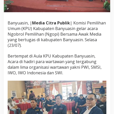
U
B
a
n
y
Banyuasin, |
Media Citra Publik
| Komisi Pemilihan
u
Umum (KPU) Kabupaten Banyuasin gelar acara
a
Ngobrol Pemilihan (Ngopi) Bersama Awak Media
s
yang bertugas di kabupaten Banyuasin. Selasa
i
n
(23/07).
S
i
Bertempat di Aula KPU Kabupaten Banyuasin,
n
Acara di hadiri para wartawan yang tergabung
e
dalam lima organisasi wartawan yakni PWI, SMSI,
r
g
IWO, IWO Indonesia dan SWI.
i
W
a
r
t
a
w
a
n