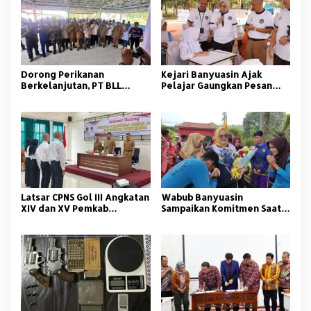
Dorong Perikanan
Kejari Banyuasin Ajak
Berkelanjutan, PT BLL
Pelajar Gaungkan Pesan
Bekali Nelayan Sungsang
Anti Korupsi
dengan Pelatihan Alat
Tangkap
Latsar CPNS Gol III Angkatan
Wabub Banyuasin
XIV dan XV Pemkab
Sampaikan Komitmen Saat
Banyuasin Resmi Dimulai
Peringati Hari Guru
Nasional