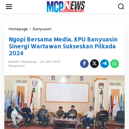
L
e
w
a
t
i
Homepage
/
Banyuasin
N
k
g
Ngopi Bersama Media, KPU Banyuasin
e
o
k
p
Sinergi Wartawan Sukseskan Pilkada
o
i
2024
n
B
t
e
Redaksi-Mcpnews
24 Juli 2024
e
r
Banyuasin
n
s
a
m
a
M
e
d
i
a
,
K
P