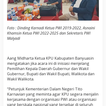
S
u
k
s
e
s
Foto : Dinding Karnadi Ketua PWI 2019-2022, Asnaini
k
Khamsin Ketua PWI 2022-2025 dan Sekretaris PWI
a
n
Malyadi
P
i
l
k
Aang Midharta Ketua KPU Kabupaten Banyuasin
a
mengatakan jika acara ini di inisiasi menjelang
d
a
Pemilihan Kepala Daerah Gubernur dan Wakil
2
Gubernur, Bupati dan Wakil Bupati, Walikota dan
0
Wakil Walikota.
2
4
“Petunjuk Kementerian Dalam Negeri Tito
Karnavian yang meminta agar KPU segera menjalin
kerjasama dengan organisasi PWI atau organisasi
yang berskala nasional yang tersebar di seluruh