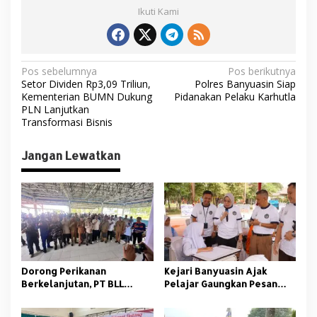
Ikuti Kami
N
Pos sebelumnya
Pos berikutnya
Setor Dividen Rp3,09 Triliun,
Polres Banyuasin Siap
a
Kementerian BUMN Dukung
Pidanakan Pelaku Karhutla
v
PLN Lanjutkan
Transformasi Bisnis
i
g
Jangan Lewatkan
a
s
i
p
o
s
Dorong Perikanan
Kejari Banyuasin Ajak
Berkelanjutan, PT BLL
Pelajar Gaungkan Pesan
Bekali Nelayan Sungsang
Anti Korupsi
dengan Pelatihan Alat