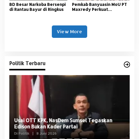
BD Besar Narkoba Bersenpi
Pemkab Banyuasin MoU PT
di Rantau Bayur di Ringkus
Maxredy Perkuat
Pengembangan
Infrastruktur
View More
Politik Terbaru
Usai OTT KPK, NasDem Sumsel Tegaskan
D
Edison Bukan Kader Partai
U
Di Politik
|
8 Juni 2026
Di 