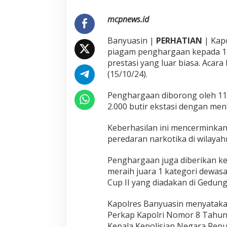
o
n
mcpnews.id
e
l
Banyuasin |
PERHATIAN
| Kap
B
e
piagam penghargaan kepada 12 
r
prestasi yang luar biasa. Acar
p
(15/10/24).
r
e
Penghargaan diborong oleh 11 
s
t
2.000 butir ekstasi dengan me
a
s
Keberhasilan ini mencerminka
i
peredaran narkotika di wilayah
Penghargaan juga diberikan ke
meraih juara 1 kategori dewasa
Cup II yang diadakan di Gedung
Kapolres Banyuasin menyataka
Perkap Kapolri Nomor 8 Tahu
Kepala Kepolisian Negara Repub