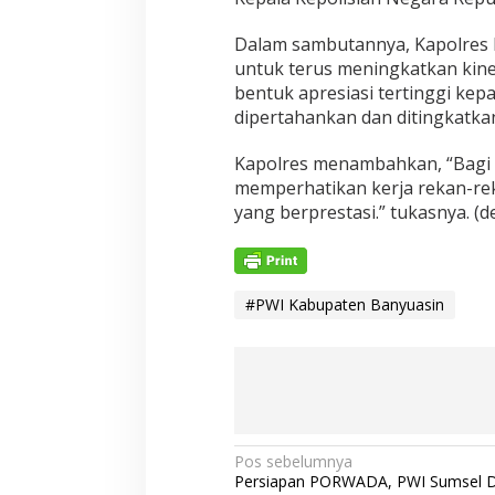
Dalam sambutannya, Kapolres b
untuk terus meningkatkan kine
bentuk apresiasi tertinggi kepa
dipertahankan dan ditingkatka
Kapolres menambahkan, “Bagi pe
memperhatikan kerja rekan-r
yang berprestasi.” tukasnya. (de
#PWI Kabupaten Banyuasin
N
Pos sebelumnya
Persiapan PORWADA, PWI Sumsel 