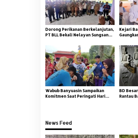
Dorong Perikanan Berkelanjutan,
Kejari Ba
PT BLL Bekali Nelayan Sungsang
Gaungkan
dengan Pelatihan Alat Tangkap
Wabub Banyuasin Sampaikan
BD Besar
Komitmen Saat Peringati Hari
Rantau B
Guru Nasional
News Feed