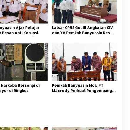
nyuasin Ajak Pelajar
Latsar CPNS Gol III Angkatan XIV
 Pesan Anti Korupsi
dan XV Pemkab Banyuasin Resmi
Dimulai
 Narkoba Bersenpi di
Pemkab Banyuasin MoU PT
ayur di Ringkus
Maxredy Perkuat Pengembangan
Infrastruktur