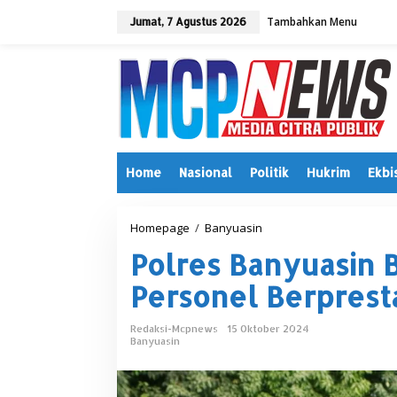
L
Tambahkan Menu
e
Jumat, 7 Agustus 2026
w
a
t
i
k
e
k
o
n
Home
Nasional
Politik
Hukrim
Ekbi
t
e
n
Homepage
/
Banyuasin
P
o
Polres Banyuasin 
l
r
Personel Berprest
e
s
B
Redaksi-Mcpnews
15 Oktober 2024
a
Irwansyah Terim
Banyuasin
n
Tetap Hormati Or
y
Di Muratara, Politik
|
2
u