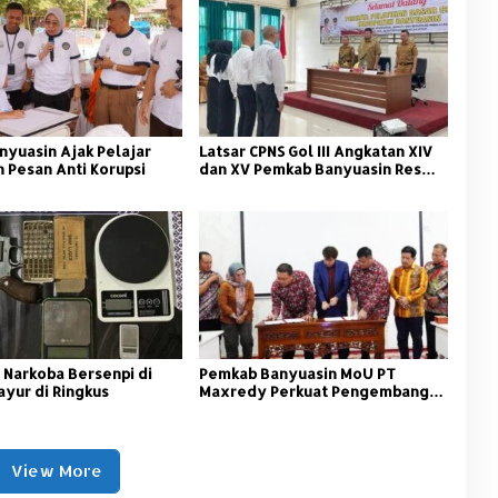
nyuasin Ajak Pelajar
Latsar CPNS Gol III Angkatan XIV
 Pesan Anti Korupsi
dan XV Pemkab Banyuasin Resmi
Dimulai
 Narkoba Bersenpi di
Pemkab Banyuasin MoU PT
ayur di Ringkus
Maxredy Perkuat Pengembangan
Infrastruktur
View More